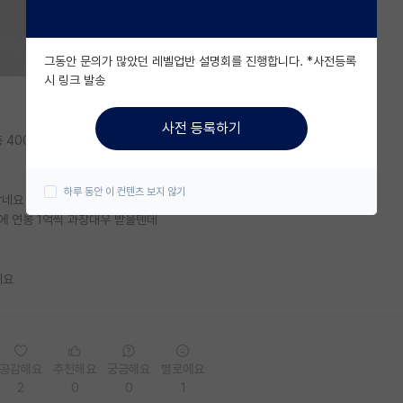
그동안 문의가 많았던 레벨업반 설명회를 진행합니다. *사전등록
시 링크 발송
사전 등록하기
총 400받는다고 하셨는데
하루 동안 이 컨텐츠 보지 않기
같네요
에 연봉 1억씩 과장대우 받을텐데
네요
공감해요
추천해요
궁금해요
별로에요
2
0
0
1