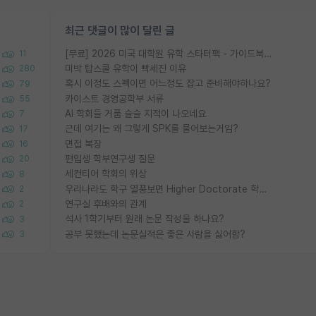
최근 댓글이 많이 달린 글
[무료] 2026 미국 대학원 유학 스타터팩 - 가이드북 & 합격자 컨택메일 템플릿
11
미박 탑스쿨 유학이 빡세진 이유
280
혹시 이정도 스펙이면 어느정도 잡고 준비해야하나요?
79
카이스트 경영공학부 서류
55
AI 학회들 거품 슬슬 지적이 나오네요
7
근데 여기는 왜 그렇게 SPK를 물어보는거임?
17
면접 복장
16
편입생 학부연구생 질문
20
세컨티어 학회의 위상
8
우리나라도 학구 열풍보면 Higher Doctorate 학위가 필요하다고 봅니다.
2
연구실 후배와의 관계
2
석사 1학기부터 원래 논문 작성을 하나요?
3
공부 못했는데 논문실적은 좋은 사람을 싫어함?
3