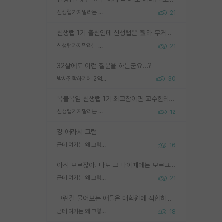
신생랩가지말라는 이유가 있었구나
21
신생랩 1기 출신인데 신생랩은 줠라 무거운 바벨 같은거임. 들면 대박인데 못들면 깔려 죽음. 아무도 알려주지 않는 환경에서 자생해야하지만, 일단 살아남았다면 그 어떤 사람보다 악착같고 생존력 높은 사람으로 거듭날 수 있음
신생랩가지말라는 이유가 있었구나
21
32살에도 이런 질문을 하는군요...?
박사진학하기에 2억은 괜찮은 (?) 정도의 경제력인가요
30
복불복임 신생랩 1기 최고참이면 교수한테 직접 지도받는 시간이 매우 많음 제대로 된 교수라면 말이지 그게 아니라면 그냥 넌 해방 불가능한 노예 1호에 감점쓰레기통이 되는거고
신생랩가지말라는 이유가 있었구나
12
걍 애라서 그럼
근데 여기는 왜 그렇게 SPK를 물어보는거임?
16
아직 모르잖아. 나도 그 나이때에는 모르고 평가 받고 안심하고 싶었어.
근데 여기는 왜 그렇게 SPK를 물어보는거임?
21
그런걸 물어보는 애들은 대학원에 적합하지 않다
근데 여기는 왜 그렇게 SPK를 물어보는거임?
18