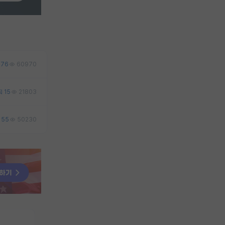
76
60970
15
21803
55
50230