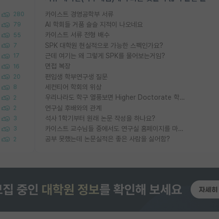
카이스트 경영공학부 서류
280
AI 학회들 거품 슬슬 지적이 나오네요
79
카이스트 서류 전형 배수
55
SPK 대학원 현실적으로 가능한 스펙인가요?
7
근데 여기는 왜 그렇게 SPK를 물어보는거임?
17
면접 복장
16
편입생 학부연구생 질문
20
세컨티어 학회의 위상
8
우리나라도 학구 열풍보면 Higher Doctorate 학위가 필요하다고 봅니다.
2
연구실 후배와의 관계
2
석사 1학기부터 원래 논문 작성을 하나요?
3
카이스트 교수님들 중에서도 연구실 홈페이지를 마련 안 하신 분들이 계시던데
3
공부 못했는데 논문실적은 좋은 사람을 싫어함?
2