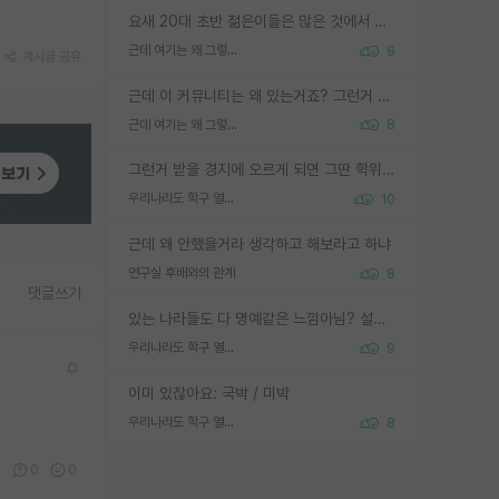
요새 20대 초반 젊은이들은 많은 것에서 가성비를 따지더라고요. 내가 이 정도 인풋을 넣었을 때 그만큼 아웃풋이 나올 것인가? 사실 아웃풋이 인풋 대비 리니어하게 나오지 않는 영역을 시도하기 싫어한다는 느낌입니다.
근데 여기는 왜 그렇게 SPK를 물어보는거임?
9
게시글 공유
근데 이 커뮤니티는 왜 있는거죠? 그런거 쉽게 물어볼수있어서 있는거 아닌가요? 그렇게 보기 싫으면 커뮤니티도 하지마시지 그러면
근데 여기는 왜 그렇게 SPK를 물어보는거임?
8
그런거 받을 경지에 오르게 되면 그딴 학위명이 필요없음
우리나라도 학구 열풍보면 Higher Doctorate 학위가 필요하다고 봅니다.
10
근데 왜 안했을거라 생각하고 해보라고 하냐
연구실 후배와의 관계
8
댓글쓰기
있는 나라들도 다 명예같은 느낌아님? 설마 박사끼리 등급나눠서 학위수여하자 같은 헛소리는 아니지? ㅋㅋ
우리나라도 학구 열풍보면 Higher Doctorate 학위가 필요하다고 봅니다.
9
이미 있잖아요: 국박 / 미박
우리나라도 학구 열풍보면 Higher Doctorate 학위가 필요하다고 봅니다.
8
0
0
0