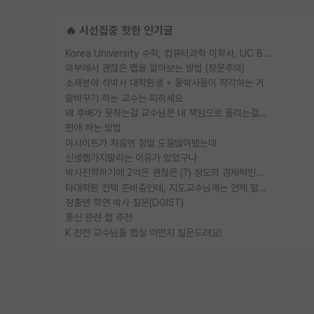
🔥 시선집중 핫한 인기글
Korea University 수학, 컴퓨터과학 이학사, UC Berkeley 산업공학 대학원 공학박사가 되는 것은 쉽지 않겠죠?
외부에서 괜찮은 랩을 알아보는 방법 (장문주의)
소재분야 석박사 대학원생 + 물박사들이 착각하는 거
말바꾸기 하는 교수는 피하세요
왜 후배가 못하는걸 교수님은 내 책임으로 돌리는걸까요?
편애 하는 방법
이사이트가 처음엔 정말 도움많이됐는데
신생랩가지말라는 이유가 있었구나
박사진학하기에 2억은 괜찮은 (?) 정도의 경제력인가요
타대학원 컨텍 준비중인데, 지도교수님께는 언제 말씀드려야 할까요?
정출연 학연 박사 질문(DGIST)
통신 관련 랩 추천
K 전전 교수님들 랩실 어떤지 질문드려요!