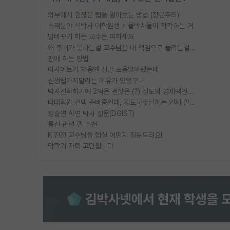
외부에서 괜찮은 랩을 알아보는 방법 (장문주의)
소재분야 석박사 대학원생 + 물박사들이 착각하는 거
말바꾸기 하는 교수는 피하세요
왜 후배가 못하는걸 교수님은 내 책임으로 돌리는걸까요?
편애 하는 방법
이사이트가 처음엔 정말 도움많이됐는데
신생랩가지말라는 이유가 있었구나
박사진학하기에 2억은 괜찮은 (?) 정도의 경제력인가요
타대학원 컨텍 준비중인데, 지도교수님께는 언제 말씀드려야 할까요?
정출연 학연 박사 질문(DGIST)
통신 관련 랩 추천
K 전전 교수님들 랩실 어떤지 질문드려요!
막학기 자퇴 고민됩니다