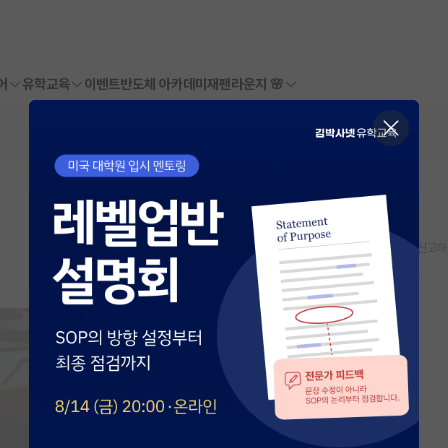
어
유학교육
이벤트
반도체 아카데미
재팬라운지 🌸
스크랩
신고하