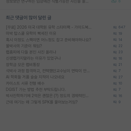
정보보안 연구하는 입장에선 식별가능한 사진을 올리는건 비추이긴함
6
최근 댓글이 많이 달린 글
[무료] 2026 미국 대학원 유학 스타터팩 - 가이드북 & 합격자 컨택메일 템플릿
647
미박 탑스쿨 유학이 빡세진 이유
19
혹시 이정도 스펙이면 어느정도 잡고 준비해야하나요?
14
물박사의 기준이 뭐임?
22
랩홈피에 다들 본인 사진 올리냐
23
신생랩가지말라는 이유가 있었구나
16
장학금 모은 랩비통장
21
석박사 과정 합격하고, 컨택했던교수님이 연락이 안됩니다...
7
AI 학회들 거품 슬슬 지적이 나오네요
27
카이스트 서류 전형 배수
10
DGIST 가는 방법 추천 부탁드립니다.
7
박사진학하기에 2억은 괜찮은 (?) 정도의 경제력인가요
16
근데 여기는 왜 그렇게 SPK를 물어보는거임?
9