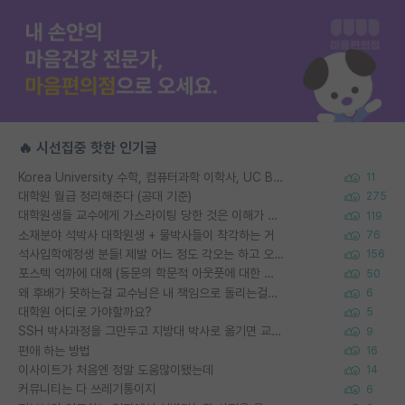
🔥 시선집중 핫한 인기글
Korea University 수학, 컴퓨터과학 이학사, UC Berkeley 산업공학 대학원 공학박사가 되는 것은 쉽지 않겠죠?
11
대학원 월급 정리해준다 (공대 기준)
275
대학원생들 교수에게 가스라이팅 당한 것은 이해가 갑니다. 안타깝네요.
119
소재분야 석박사 대학원생 + 물박사들이 착각하는 거
76
석사입학예정생 분들! 제발 어느 정도 각오는 하고 오세요.
156
포스텍 억까에 대해 (동문의 학문적 아웃풋에 대한 반박)
50
왜 후배가 못하는걸 교수님은 내 책임으로 돌리는걸까요?
6
대학원 어디로 가야할까요?
5
SSH 박사과정을 그만두고 지방대 박사로 옮기면 교수의 꿈은 끝일까요?
9
편애 하는 방법
16
이사이트가 처음엔 정말 도움많이됐는데
14
커뮤니티는 다 쓰레기통이지
6