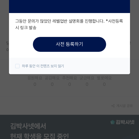
자유 게시판(아무개랩)
그동안 문의가 많았던 레벨업반 설명회를 진행합니다. *사전등록
미국 유학 게시판
시 링크 발송
미국 대학원 합격 후기 게시판
당연한 답이 나오겠다만 줌으로 컨택했어도 1차에서 서류 불합 나오는 상황
사전 등록하기
대학원생 모집 게시판
이 많은 편이죠? 지거국 학부생이고 카이스트 컨택했습니다.
대학원 합격 후기 게시판
하루 동안 이 컨텐츠 보지 않기
연구실(PI) 홍보 게시판
응원해요
공감해요
추천해요
궁금해요
별로에요
0
0
0
0
0
석박사 채용 정보 게시판
임용 정보 게시판
게시글 공유
학부 인턴 게시판
취업 게시판
임용 후기 게시판