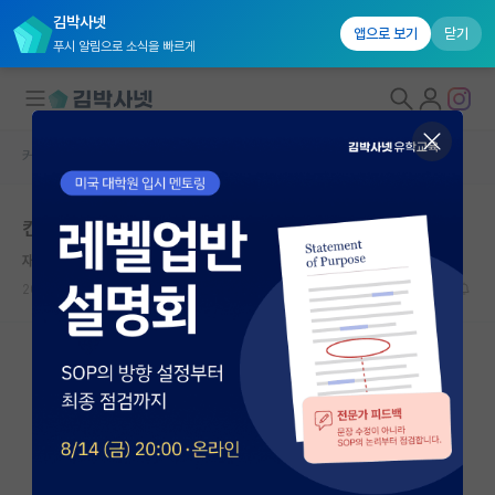
김박사넷
앱으로 보기
닫기
푸시 알림으로 소식을 빠르게
커뮤니티 홈
자유 게시판(아무개랩)
대학원생 모집
컨택 메일 후 줌 미팅을 했는데
국내대학원 정보
재치있는 로버트 후크
연구실&오픈랩
2022.07.29
4
3824
커뮤니티
커뮤니티 홈
전체글보기
베스트 게시판
IF 명예의전당