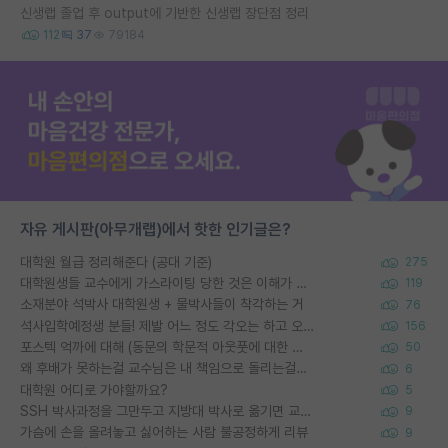
신생랩 졸업 후 output에 기반한 신생랩 장단점 정리
112
37
79184
자유 게시판(아무개랩)에서 핫한 인기글은?
대학원 월급 정리해준다 (공대 기준)
275
대학원생들 교수에게 가스라이팅 당한 것은 이해가 갑니다. 안타깝네요.
119
소재분야 석박사 대학원생 + 물박사들이 착각하는 거
76
석사입학예정생 분들! 제발 어느 정도 각오는 하고 오세요.
156
포스텍 억까에 대해 (동문의 학문적 아웃풋에 대한 반박)
50
왜 후배가 못하는걸 교수님은 내 책임으로 돌리는걸까요?
6
대학원 어디로 가야할까요?
5
SSH 박사과정을 그만두고 지방대 박사로 옮기면 교수의 꿈은 끝일까요?
9
가슴에 손을 올려놓고 싫어하는 사람 불공정하게 리뷰
9