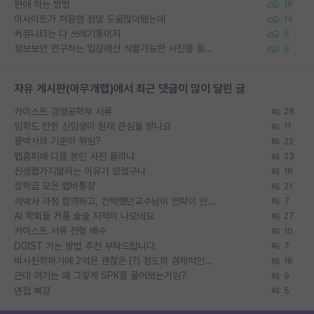
편애 하는 방법
16
이사이트가 처음엔 정말 도움많이됐는데
14
커뮤니티는 다 쓰레기통이지
6
정보보안 연구하는 입장에선 식별가능한 사진을 올리는건 비추이긴함
6
자유 게시판(아무개랩)에서 최근 댓글이 많이 달린 글
카이스트 경영공학부 서류
28
입학도 안한 신입생이 원래 관심을 받나요
11
물박사의 기준이 뭐임?
22
랩홈피에 다들 본인 사진 올리냐
23
신생랩가지말라는 이유가 있었구나
16
장학금 모은 랩비통장
21
석박사 과정 합격하고, 컨택했던교수님이 연락이 안됩니다...
7
AI 학회들 거품 슬슬 지적이 나오네요
27
카이스트 서류 전형 배수
10
DGIST 가는 방법 추천 부탁드립니다.
7
박사진학하기에 2억은 괜찮은 (?) 정도의 경제력인가요
16
근데 여기는 왜 그렇게 SPK를 물어보는거임?
9
면접 복장
5