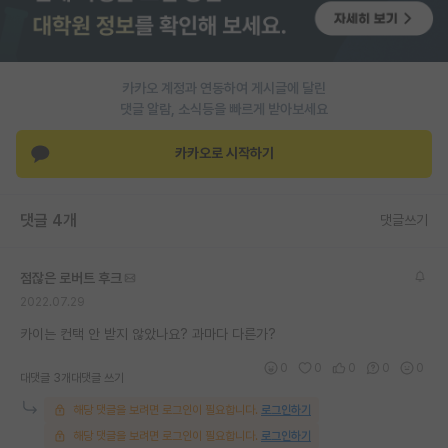
PI 전용 게시판
인문사회 계열 게시판
카카오 계정과 연동하여 게시글에 달린
댓글 알람, 소식등을 빠르게 받아보세요
특수/전문대학원 게시판
반도체/AI 게시판
카카오로 시작하기
장학금/장학생 게시판
댓글 4개
댓글쓰기
학술 정보 게시판
홍보 게시판
점잖은 로버트 후크
2022.07.29
커리어
카이는 컨택 안 받지 않았나요? 과마다 다른가?
유학교육
0
0
0
0
0
대댓글 3개
대댓글 쓰기
이벤트
해당 댓글을 보려면 로그인이 필요합니다.
로그인하기
반도체 아카데미
해당 댓글을 보려면 로그인이 필요합니다.
로그인하기