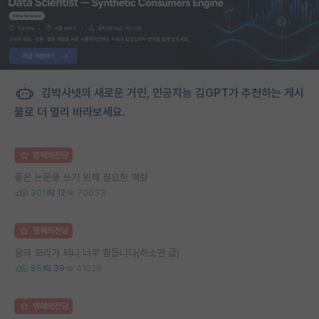
김박사넷의 새로운 거인, 인공지능 김GPT가 추천하는 게시
물로 더 멀리 바라보세요.
명예의전당
좋은 논문을 쓰기 위해 필요한 역량
301
12
70033
명예의전당
용의 꼬리가 되니 너무 힘듭니다(하소연 글)
85
39
41026
명예의전당