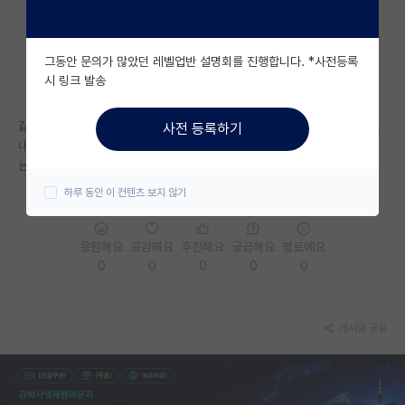
자유 게시판(아무개랩)
그동안 문의가 많았던 레벨업반 설명회를 진행합니다. *사전등록
미국 유학 게시판
시 링크 발송
미국 대학원 합격 후기 게시판
같은대학 같은과의 여러교수님들께 컨택메일 (컨택이라기보다는 질문?) 보
사전 등록하기
대학원생 모집 게시판
내면 서로 이야기하실까요? 또 안좋게 보실까요? 내년학기 to여부랑 하시
는 연구에 대해 자세히 여쭤보려고 합니다
대학원 합격 후기 게시판
하루 동안 이 컨텐츠 보지 않기
연구실(PI) 홍보 게시판
응원해요
공감해요
추천해요
궁금해요
별로에요
석박사 채용 정보 게시판
0
0
0
0
0
임용 정보 게시판
학부 인턴 게시판
게시글 공유
취업 게시판
임용 후기 게시판