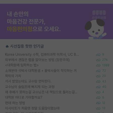
🔥 시선집중 핫한 인기글
Korea University 수학, 컴퓨터과학 이학사, UC Berkeley 산업공학 대학원 공학박사가 되는 것은 쉽지 않겠죠?
9
외부에서 괜찮은 랩을 알아보는 방법 (장문주의)
274
<대학원에 입학하는 법>
1388
소재분야 석박사 대학원생 + 물박사들이 착각하는 거
72
학위의 가치
20
석사 받았는데도 교수랑 연락한다.
43
교수님이 슬럼프에 빠지게 되는 과정
40
왜 후배가 못하는걸 교수님은 내 책임으로 돌리는걸까요?
4
대학원 어디로 가야할까요?
5
편애 하는 방법
12
이사이트가 처음엔 정말 도움많이됐는데
13