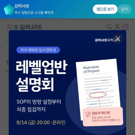
김박사넷
앱으로 보기
닫기
푸시 알림으로 소식을 빠르게
커뮤니티 홈
자유 게시판(아무개랩)
대학원생 모집
컨택관련하여 질문드립니다
국내대학원 정보
시끄러운 존 폰 노이만
연구실&오픈랩
2022.05.14
7
2292
커뮤니티
커뮤니티 홈
전체글보기
베스트 게시판
IF 명예의전당