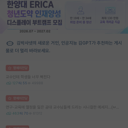
김박사넷의 새로운 거인, 인공지능 김GPT가 추천하는 게시
물로 더 멀리 바라보세요.
명예의전당
교수인데 학생들 너무 빡친다
127
55
49988
명예의전당
연구-교육에 열정을 잃은 공대 교수님들께 드리는 시니컬한 메세지...(ㅂㄷㅂㄷ)
463
70
61312