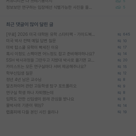
커뮤니티는 다 쓰레기통이지
5
정보보안 연구하는 입장에선 식별가능한 사진을 올리는건 비추이긴함
5
최근 댓글이 많이 달린 글
[무료] 2026 미국 대학원 유학 스타터팩 - 가이드북 & 합격자 컨택메일 템플릿
645
미국 박사 컨택 메일 답변 질문
10
미박 탑스쿨 유학이 빡세진 이유
17
혹시 이정도 스펙이면 어느정도 잡고 준비해야하나요?
14
SSH 박사과정을 그만두고 지방대 박사로 옮기면 교수의 꿈은 끝일까요?
20
카이스트는 모든 연구실마다 서버 제공해주나요?
15
학부신입생 질문
12
정년 4년 남은 교수님
8
알츠하이머 관련 고등학생 탐구 포트폴리오
9
연구실 학생 하나 자퇴했는데
8
입학도 안한 신입생이 원래 관심을 받나요
8
물박사의 기준이 뭐임?
14
랩홈피에 다들 본인 사진 올리냐
19