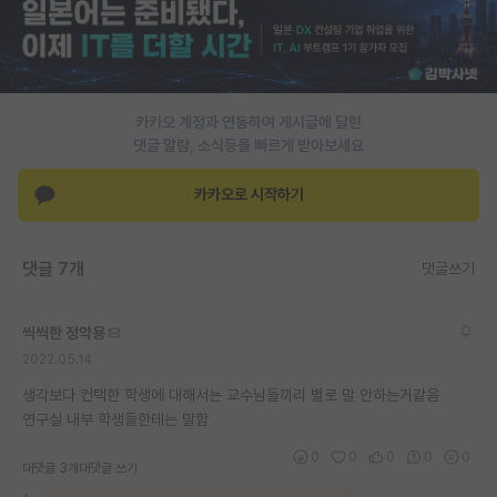
PI 전용 게시판
인문사회 계열 게시판
카카오 계정과 연동하여 게시글에 달린
특수/전문대학원 게시판
댓글 알람, 소식등을 빠르게 받아보세요
반도체/AI 게시판
카카오로 시작하기
장학금/장학생 게시판
학술 정보 게시판
댓글 7개
댓글쓰기
홍보 게시판
씩씩한 정약용
커리어
2022.05.14
유학교육
생각보다 컨택한 학생에 대해서는 교수님들끼리 별로 말 안하는거같음
연구실 내부 학생들한테는 말함
이벤트
0
0
0
0
0
대댓글 3개
대댓글 쓰기
반도체 아카데미