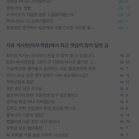
대학원 어디로 가야할까요?
5
편애 하는 방법
12
이사이트가 처음엔 정말 도움많이됐는데
13
커뮤니티는 다 쓰레기통이지
5
정보보안 연구하는 입장에선 식별가능한 사진을 올리는건 비추이긴함
5
자유 게시판(아무개랩)에서 최근 댓글이 많이 달린 글
AI전공 박사는 의사보다 돈을 더 많이 벌 수 있습니다.
20
SSH 박사과정을 그만두고 지방대 박사로 옮기면 교수의 꿈은 끝일까요?
20
가슴에 손을 올려놓고 싫어하는 사람 불공정하게 리뷰
7
카이스트는 모든 연구실마다 서버 제공해주나요?
15
학부신입생 질문
12
정년 4년 남은 교수님
8
알츠하이머 관련 고등학생 탐구 포트폴리오
9
연구실 학생 하나 자퇴했는데
8
입학도 안한 신입생이 원래 관심을 받나요
8
물박사의 기준이 뭐임?
14
랩홈피에 다들 본인 사진 올리냐
19
장학금 모은 랩비통장
7
AI 학회들 거품 슬슬 지적이 나오네요
7