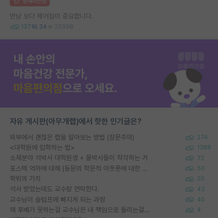
명예의전당
만남 보다 헤어짐이 중요합니다.
137
34
25998
자유 게시판(아무개랩)에서 핫한 인기글은?
외부에서 괜찮은 랩을 알아보는 방법 (장문주의)
274
<대학원에 입학하는 법>
1388
소재분야 석박사 대학원생 + 물박사들이 착각하는 거
72
포스텍 억까에 대해 (동문의 학문적 아웃풋에 대한 반박)
50
학위의 가치
20
석사 받았는데도 교수랑 연락한다.
43
교수님이 슬럼프에 빠지게 되는 과정
40
왜 후배가 못하는걸 교수님은 내 책임으로 돌리는걸까요?
4