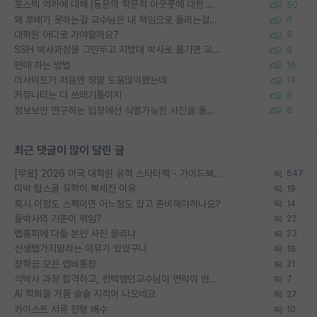
포스텍 억까에 대해 (동문의 학문적 아웃풋에 대한 반박)
50
왜 후배가 못하는걸 교수님은 내 책임으로 돌리는걸까요?
6
대학원 어디로 가야할까요?
5
SSH 박사과정을 그만두고 지방대 박사로 옮기면 교수의 꿈은 끝일까요?
9
편애 하는 방법
16
이사이트가 처음엔 정말 도움많이됐는데
14
커뮤니티는 다 쓰레기통이지
6
정보보안 연구하는 입장에선 식별가능한 사진을 올리는건 비추이긴함
6
최근 댓글이 많이 달린 글
[무료] 2026 미국 대학원 유학 스타터팩 - 가이드북 & 합격자 컨택메일 템플릿
647
미박 탑스쿨 유학이 빡세진 이유
19
혹시 이정도 스펙이면 어느정도 잡고 준비해야하나요?
14
물박사의 기준이 뭐임?
22
랩홈피에 다들 본인 사진 올리냐
23
신생랩가지말라는 이유가 있었구나
16
장학금 모은 랩비통장
21
석박사 과정 합격하고, 컨택했던교수님이 연락이 안됩니다...
7
AI 학회들 거품 슬슬 지적이 나오네요
27
카이스트 서류 전형 배수
10