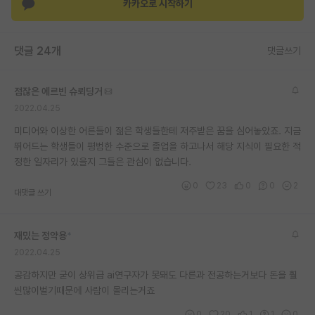
카카오로 시작하기
댓글 24개
댓글쓰기
점잖은 에르빈 슈뢰딩거
2022.04.25
미디어와 이상한 어른들이 젊은 학생들한테 저주받은 꿈을 심어놓았죠. 지금
뛰어드는 학생들이 평범한 수준으로 졸업을 하고나서 해당 지식이 필요한 적
정한 일자리가 있을지 그들은 관심이 없습니다.
0
23
0
0
2
대댓글 쓰기
재밌는 정약용
*
2022.04.25
공감하지만 굳이 상위급 ai연구자가 못돼도 다른과 전공하는거보다 돈을 훨
씬많이벌기때문에 사람이 몰리는거죠
0
20
1
1
0