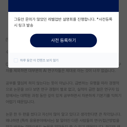
자유 게시판(아무개랩)
그동안 문의가 많았던 레벨업반 설명회를 진행합니다. *사전등록
미국 유학 게시판
시 링크 발송
미국 대학원 합격 후기 게시판
(댓글 후에 일부 수정했습니다)
사전 등록하기
대학원생 모집 게시판
수 많은 AI 대학원의 위험성(?)은 다음과 같습니다.
대학원 합격 후기 게시판
하루 동안 이 컨텐츠 보지 않기
CS 분야를 원래 전공했거나 다른 분야를 전공했지만 수학이 강한 일부 연구
연구실(PI) 홍보 게시판
자를 제외하면 대부분의 AI 연구자들은 제대로 아는 것이 너무 없습니다.
석박사 채용 정보 게시판
공부를 열심히 하지 않는다는 뜻이 아닙니다. 급변하는 유행을 따라 경쟁적
으로 논문을 쓰다 보면 연구 경험이 별로 없고, 실적이 급한 젊은 연구자 입
임용 정보 게시판
장에서는 대학원 과정 동안 깊이 있게 공부하면서 차분하게 기본기를 익히기
학부 인턴 게시판
어렵기 때문입니다.
취업 게시판
논문 한 두 편을 썼다고 자신이 많이 알고 있다고 생각한다면 큰 착각입니다.
왜냐하면 (특히 응용분야에서는) 잘 알려진 다른 사람들의 연구/접근방법을
임용 후기 게시판
약간 바꾸는 것만으로도 논문은 얼마든지 쓸 수 있기 때문입니다. 하지만 왜