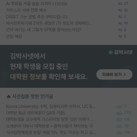
AI 학회들 거품 슬슬 지적이 나오네요
27
카이스트 서류 전형 배수
10
DGIST 가는 방법 추천 부탁드립니다.
7
박사진학하기에 2억은 괜찮은 (?) 정도의 경제력인가요
16
근데 여기는 왜 그렇게 SPK를 물어보는거임?
9
면접 복장
5
🔥 시선집중 핫한 인기글
Korea University 수학, 컴퓨터과학 이학사, UC Berkeley 산업공학 대학원 공학박사가 되는 것은 쉽지 않겠죠?
11
대학원 월급 정리해준다 (공대 기준)
275
대학원생들 교수에게 가스라이팅 당한 것은 이해가 갑니다. 안타깝네요.
119
소재분야 석박사 대학원생 + 물박사들이 착각하는 거
76
석사입학예정생 분들! 제발 어느 정도 각오는 하고 오세요.
156