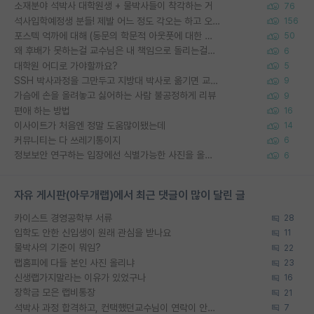
소재분야 석박사 대학원생 + 물박사들이 착각하는 거
76
석사입학예정생 분들! 제발 어느 정도 각오는 하고 오세요.
156
포스텍 억까에 대해 (동문의 학문적 아웃풋에 대한 반박)
50
왜 후배가 못하는걸 교수님은 내 책임으로 돌리는걸까요?
6
대학원 어디로 가야할까요?
5
SSH 박사과정을 그만두고 지방대 박사로 옮기면 교수의 꿈은 끝일까요?
9
가슴에 손을 올려놓고 싫어하는 사람 불공정하게 리뷰
9
편애 하는 방법
16
이사이트가 처음엔 정말 도움많이됐는데
14
커뮤니티는 다 쓰레기통이지
6
정보보안 연구하는 입장에선 식별가능한 사진을 올리는건 비추이긴함
6
자유 게시판(아무개랩)에서 최근 댓글이 많이 달린 글
카이스트 경영공학부 서류
28
입학도 안한 신입생이 원래 관심을 받나요
11
물박사의 기준이 뭐임?
22
랩홈피에 다들 본인 사진 올리냐
23
신생랩가지말라는 이유가 있었구나
16
장학금 모은 랩비통장
21
석박사 과정 합격하고, 컨택했던교수님이 연락이 안됩니다...
7