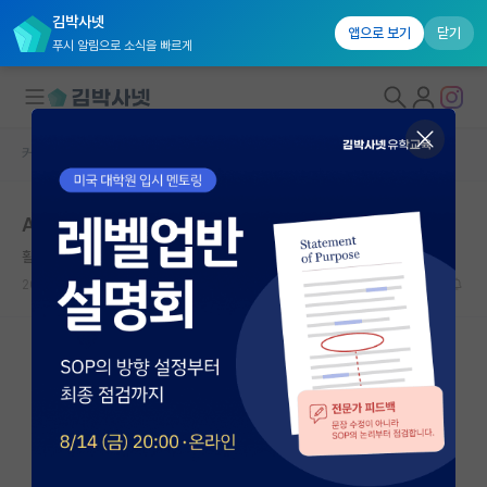
김박사넷
앱으로 보기
닫기
푸시 알림으로 소식을 빠르게
커뮤니티 홈
자유 게시판(아무개랩)
대학원생 모집
AI 대학원 저는 말리고 싶습니다
국내대학원 정보
활기찬 제임스 맥스웰
연구실&오픈랩
2022.04.25
24
33688
커뮤니티
커뮤니티 홈
전체글보기
베스트 게시판
IF 명예의전당