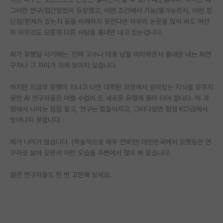
그러한 연구/접근방법이 등장했고, 어떤 조건에서 가능/불가능한지, 어떤 장
PI 전용 게시판
단점/한계가 있는지 등을 이해하지 못한다면 아무리 논문을 많이 써도 여전
히 아무것도 모른채 다른 사람들 흉내만 내고 있는겁니다.
인문사회 계열 게시판
AI가 유행일 시기에는, 진짜 고수나 대충 남들 따라하면서 흉내만 내는 AI연
특수/전문대학원 게시판
구자나 그 차이가 크게 보이지 않습니다.
반도체/AI 게시판
하지만 지금의 유행이 지나고 나면 대학원 과정에서 깊이있는 지식을 갖추지
장학금/장학생 게시판
못한 AI 연구자들은 어쩔 수없이 또 새로운 유행에 올라 타야 합니다. 이 과
정에서 나이는 점점 들고, 연구는 힘들어지고, 그러다보면 평생 KCI급에서
학술 정보 게시판
벗어나지 못합니다.
홍보 게시판
제가 나이가 많습니다. (학술적으로 매우 천박한) 대한민국에서 오랫동안 연
구자로 살아 오면서 저런 모습을 주변에서 많이 봐 왔습니다.
커리어
유학교육
젊은 연구자들도 한 번 고민해 보세요.
이벤트
반도체 아카데미