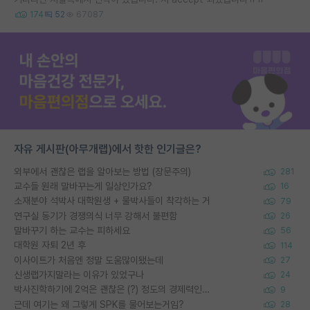
174
52
67087
자유 게시판(아무개랩)에서 핫한 인기글은?
외부에서 괜찮은 랩을 알아보는 방법 (장문주의)
281
교수들 원래 말바꾸는게 일상인가요?
16
소재분야 석박사 대학원생 + 물박사들이 착각하는 거
79
연구실 동기가 경쟁의식 너무 강해서 불편함
26
말바꾸기 하는 교수는 피하세요
56
대학원 자퇴 2년 후
114
이사이트가 처음엔 정말 도움많이됐는데
27
신생랩가지말라는 이유가 있었구나
24
박사진학하기에 2억은 괜찮은 (?) 정도의 경제력인가요
9
근데 여기는 왜 그렇게 SPK를 물어보는거임?
28