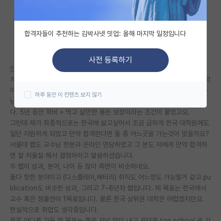
자유 게시판(아무개랩)
합격자들이 추천하는 김박사넷 밋업: 올해 마지막 일정입니다
미국 유학 게시판
미국 대학원 합격 후기 게시판
사전 등록하기
안녕하세요 화학 전공이고 해외에서 학부 졸업 예정입니다.
대학원생 모집 게시판
저희 학부는 아시아권에서 좀 유명한 학교인데요 제가 1 2 학년 죽쓰고 성적
이 좀 낮네요. 운좋게 미국 top 50정도 제가 관심있어하던 분야의 랩 교수
하루 동안 이 컨텐츠 보지 않기
대학원 합격 후기 게시판
님과 연락이 닿았고 온라인 미팅도하고 그 학교의 PhD과정에 합격했습니
다. 5년 동안 학비 + 먹고 살만한 용돈 보장이라는 조건이 붙었고요.
연구실(PI) 홍보 게시판
그런데 제가 최종적으로는 한국에 살고싶어서 조금 급하게 한국 대학원에도
일단 지원하게 되었고 만약 합격한다면 둘 중 어느곳을 가는것이 맞을까요?
석박사 채용 정보 게시판
서울대 랩도 교수님 한분과 온라인 면담하였고 그 분도 저에게 만약 합격하
면 잘 저울질 해서 결정하라고 말씀하셨습니다.
임용 정보 게시판
두 랩이 성과, 분야, 나이 등 많이 측면이 비슷하네요.
학부 인턴 게시판
둘다 핫한 분야이고 (디스플레이,배터리) 취직도 어느정도 가능할거 같고 pu
blication도 비슷한 성과, 그리고 7~8년차 랩입니다. 제 목표는 한국에서
취업 게시판
교수 혹은 정출연이 1목표입니다. 물론 한국 상위권 대학은 어렵겠지만요.
현실적으로 취업도 생각중입니다.
임용 후기 게시판
물론 어디를 가든 제 목표는 좋은 저널 많이 내고 포닥을 top school 로 가