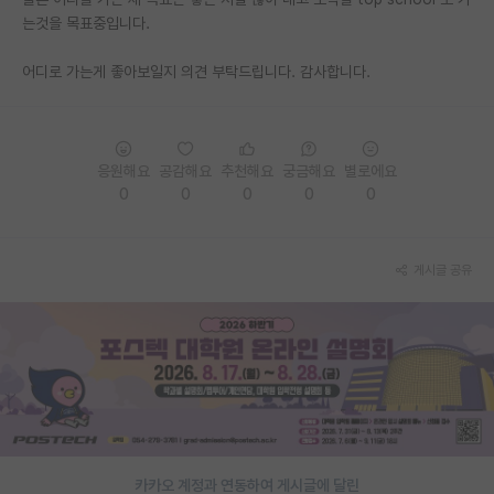
는것을 목표중입니다.
PI 전용 게시판
어디로 가는게 좋아보일지 의견 부탁드립니다. 감사합니다.
인문사회 계열 게시판
특수/전문대학원 게시판
반도체/AI 게시판
응원해요
공감해요
추천해요
궁금해요
별로에요
0
0
0
0
0
장학금/장학생 게시판
학술 정보 게시판
게시글 공유
홍보 게시판
커리어
유학교육
이벤트
반도체 아카데미
카카오 계정과 연동하여 게시글에 달린