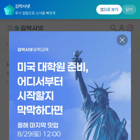
김박사넷
앱으로 보기
닫기
푸시 알림으로 소식을 빠르게
커뮤니티 홈
자유 게시판(아무개랩)
대학원생 모집
서울대 vs 미국 Top 50 박사과정
국내대학원 정보
무심한 아리스토텔레스
연구실&오픈랩
2022.04.22
19
10917
커뮤니티
커뮤니티 홈
전체글보기
베스트 게시판
IF 명예의전당