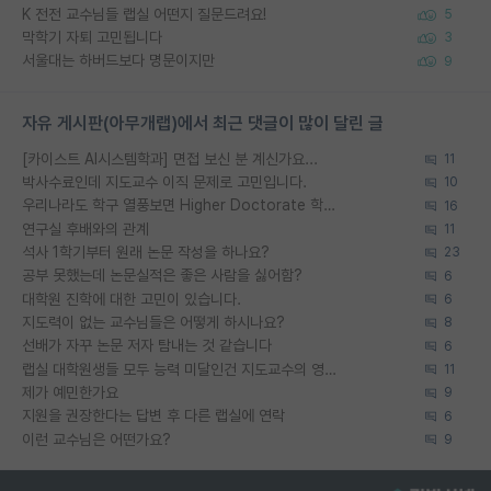
K 전전 교수님들 랩실 어떤지 질문드려요!
5
막학기 자퇴 고민됩니다
3
서울대는 하버드보다 명문이지만
9
자유 게시판(아무개랩)에서 최근 댓글이 많이 달린 글
[카이스트 AI시스템학과] 면접 보신 분 계신가요...
11
박사수료인데 지도교수 이직 문제로 고민입니다.
10
우리나라도 학구 열풍보면 Higher Doctorate 학위가 필요하다고 봅니다.
16
연구실 후배와의 관계
11
석사 1학기부터 원래 논문 작성을 하나요?
23
공부 못했는데 논문실적은 좋은 사람을 싫어함?
6
대학원 진학에 대한 고민이 있습니다.
6
지도력이 없는 교수님들은 어떻게 하시나요?
8
선배가 자꾸 논문 저자 탐내는 것 같습니다
6
랩실 대학원생들 모두 능력 미달인건 지도교수의 영향 아닌가?
11
제가 예민한가요
9
지원을 권장한다는 답변 후 다른 랩실에 연락
6
이런 교수님은 어떤가요?
9