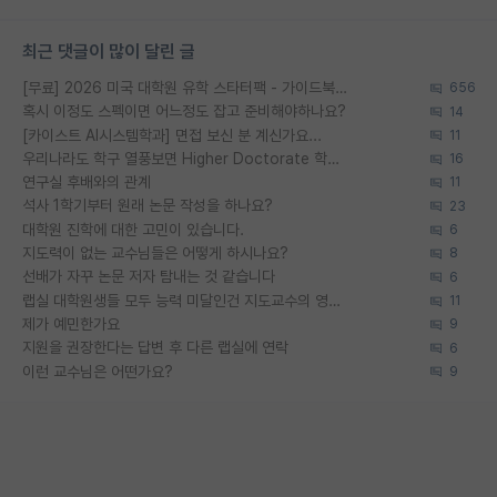
최근 댓글이 많이 달린 글
[무료] 2026 미국 대학원 유학 스타터팩 - 가이드북 & 합격자 컨택메일 템플릿
656
혹시 이정도 스펙이면 어느정도 잡고 준비해야하나요?
14
[카이스트 AI시스템학과] 면접 보신 분 계신가요...
11
우리나라도 학구 열풍보면 Higher Doctorate 학위가 필요하다고 봅니다.
16
연구실 후배와의 관계
11
석사 1학기부터 원래 논문 작성을 하나요?
23
대학원 진학에 대한 고민이 있습니다.
6
지도력이 없는 교수님들은 어떻게 하시나요?
8
선배가 자꾸 논문 저자 탐내는 것 같습니다
6
랩실 대학원생들 모두 능력 미달인건 지도교수의 영향 아닌가?
11
제가 예민한가요
9
지원을 권장한다는 답변 후 다른 랩실에 연락
6
이런 교수님은 어떤가요?
9