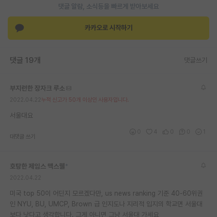
댓글 알람, 소식등을 빠르게 받아보세요
재팬라운지 🌸
카카오로 시작하기
댓글 19개
댓글쓰기
부지런한 장자크 루소
2022.04.22
누적 신고가 50개 이상인 사용자입니다.
서울대요
0
4
0
0
1
대댓글 쓰기
호탕한 제임스 맥스웰
*
2022.04.22
미국 top 50이 어딘지 모르겠다만, us news ranking 기준 40-60위권
인 NYU, BU, UMCP, Brown 급 인지도나 지리적 입지의 학교면 서울대
보다 낫다고 생각합니다. 그게 아니면 그냥 서울대 가세요