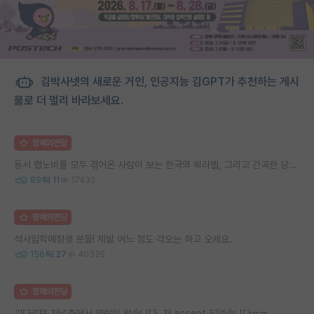
김박사넷의 새로운 거인, 인공지능 김GPT가 추천하는 게시
물로 더 멀리 바라보세요.
명예의전당
동서 랩노비를 모두 겪어온 사람이 보는 한국의 워라밸, 그리고 간곡한 당부의 말씀
89
11
17432
명예의전당
석사입학예정생 분들! 제발 어느 정도 각오는 하고 오세요.
156
27
40325
명예의전당
기다리던 저널측에서 연락이 왔습니다. 저 accept 되었습니다ㅠㅠ