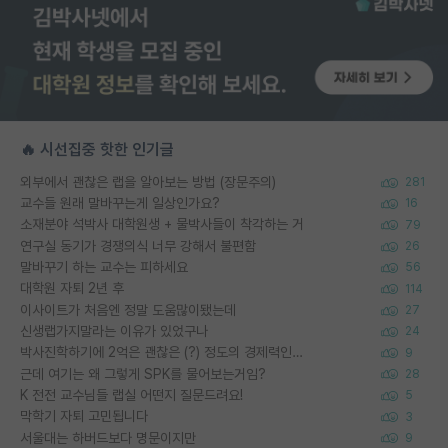
🔥 시선집중 핫한 인기글
외부에서 괜찮은 랩을 알아보는 방법 (장문주의)
281
교수들 원래 말바꾸는게 일상인가요?
16
소재분야 석박사 대학원생 + 물박사들이 착각하는 거
79
연구실 동기가 경쟁의식 너무 강해서 불편함
26
말바꾸기 하는 교수는 피하세요
56
대학원 자퇴 2년 후
114
이사이트가 처음엔 정말 도움많이됐는데
27
신생랩가지말라는 이유가 있었구나
24
박사진학하기에 2억은 괜찮은 (?) 정도의 경제력인가요
9
근데 여기는 왜 그렇게 SPK를 물어보는거임?
28
K 전전 교수님들 랩실 어떤지 질문드려요!
5
막학기 자퇴 고민됩니다
3
서울대는 하버드보다 명문이지만
9