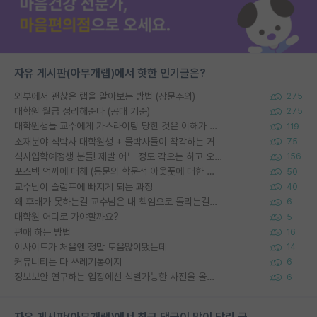
자유 게시판(아무개랩)에서 핫한 인기글은?
외부에서 괜찮은 랩을 알아보는 방법 (장문주의)
275
대학원 월급 정리해준다 (공대 기준)
275
대학원생들 교수에게 가스라이팅 당한 것은 이해가 갑니다. 안타깝네요.
119
소재분야 석박사 대학원생 + 물박사들이 착각하는 거
75
석사입학예정생 분들! 제발 어느 정도 각오는 하고 오세요.
156
포스텍 억까에 대해 (동문의 학문적 아웃풋에 대한 반박)
50
교수님이 슬럼프에 빠지게 되는 과정
40
왜 후배가 못하는걸 교수님은 내 책임으로 돌리는걸까요?
6
대학원 어디로 가야할까요?
5
편애 하는 방법
16
이사이트가 처음엔 정말 도움많이됐는데
14
커뮤니티는 다 쓰레기통이지
6
정보보안 연구하는 입장에선 식별가능한 사진을 올리는건 비추이긴함
6