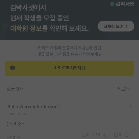
PI 전용 게시판
인문사회 계열 게시판
특수/전문대학원 게시판
반도체/AI 게시판
카카오 계정과 연동하여 게시글에 달린
댓글 알람, 소식등을 빠르게 받아보세요
장학금/장학생 게시판
카카오로 시작하기
학술 정보 게시판
홍보 게시판
댓글 3개
댓글쓰기
커리어
Philip Warren Anderson
*
유학교육
2020.03.15
이벤트
3후반 충분
반도체 아카데미
0
0
0
0
2
대댓글 쓰기