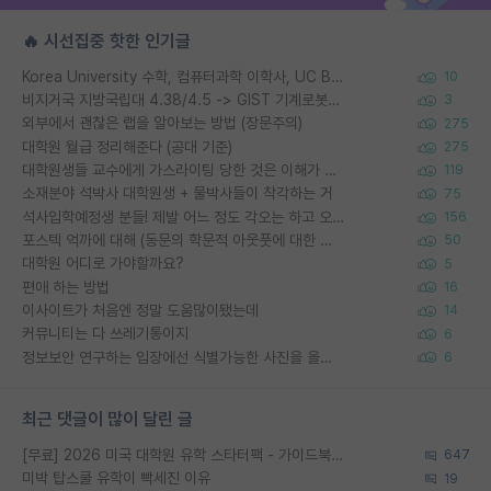
🔥 시선집중 핫한 인기글
Korea University 수학, 컴퓨터과학 이학사, UC Berkeley 산업공학 대학원 공학박사가 되는 것은 쉽지 않겠죠?
10
비지거국 지방국립대 4.38/4.5 -> GIST 기계로봇공학과 석사
3
외부에서 괜찮은 랩을 알아보는 방법 (장문주의)
275
대학원 월급 정리해준다 (공대 기준)
275
대학원생들 교수에게 가스라이팅 당한 것은 이해가 갑니다. 안타깝네요.
119
소재분야 석박사 대학원생 + 물박사들이 착각하는 거
75
석사입학예정생 분들! 제발 어느 정도 각오는 하고 오세요.
156
포스텍 억까에 대해 (동문의 학문적 아웃풋에 대한 반박)
50
대학원 어디로 가야할까요?
5
편애 하는 방법
16
이사이트가 처음엔 정말 도움많이됐는데
14
커뮤니티는 다 쓰레기통이지
6
정보보안 연구하는 입장에선 식별가능한 사진을 올리는건 비추이긴함
6
최근 댓글이 많이 달린 글
[무료] 2026 미국 대학원 유학 스타터팩 - 가이드북 & 합격자 컨택메일 템플릿
647
미박 탑스쿨 유학이 빡세진 이유
19