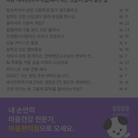
자유 게시판(아무개랩)에서 최근 댓글이 많이 달린 글
알츠하이머 관련 고등학생 탐구 포트폴리오
14
입학도 안한 신입생이 원래 관심을 받나요
11
물박사의 기준이 뭐임?
22
랩홈피에 다들 본인 사진 올리냐
23
신생랩가지말라는 이유가 있었구나
16
오늘 카이스트 발표
6
장학금 모은 랩비통장
19
석박사 과정 합격하고, 컨택했던교수님이 연락이 안됩니다...
7
AI 학회들 거품 슬슬 지적이 나오네요
27
카이스트 서류 전형 배수
7
DGIST 가는 방법 추천 부탁드립니다.
7
박사진학하기에 2억은 괜찮은 (?) 정도의 경제력인가요
15
근데 여기는 왜 그렇게 SPK를 물어보는거임?
8