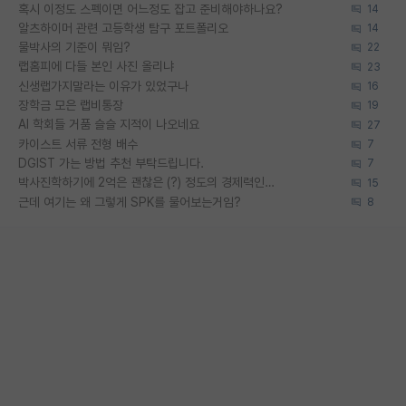
혹시 이정도 스펙이면 어느정도 잡고 준비해야하나요?
14
알츠하이머 관련 고등학생 탐구 포트폴리오
14
물박사의 기준이 뭐임?
22
랩홈피에 다들 본인 사진 올리냐
23
신생랩가지말라는 이유가 있었구나
16
장학금 모은 랩비통장
19
AI 학회들 거품 슬슬 지적이 나오네요
27
카이스트 서류 전형 배수
7
DGIST 가는 방법 추천 부탁드립니다.
7
박사진학하기에 2억은 괜찮은 (?) 정도의 경제력인가요
15
근데 여기는 왜 그렇게 SPK를 물어보는거임?
8