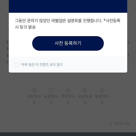
자유 게시판(아무개랩)
그동안 문의가 많았던 레벨업반 설명회를 진행합니다. *사전등록
미국 유학 게시판
시 링크 발송
미국 대학원 합격 후기 게시판
연고대 학부생입니다. 서울대나 카이스트 대학원을 진학하고 싶어요! 원하는
사전 등록하기
대학원생 모집 게시판
연구분야쪽이기만 하면 인기랩 비인기랩은 상관없습니다.
혹시 학점은 4.3만점에 어느정도가 충분한 수준일까요 또 보통 컨택은 이번
대학원 합격 후기 게시판
여름에 해도 될까요?? 늦지는 않은건가요??
하루 동안 이 컨텐츠 보지 않기
연구실(PI) 홍보 게시판
석박사 채용 정보 게시판
응원해요
공감해요
추천해요
궁금해요
별로에요
임용 정보 게시판
0
0
0
0
0
학부 인턴 게시판
취업 게시판
게시글 공유
임용 후기 게시판