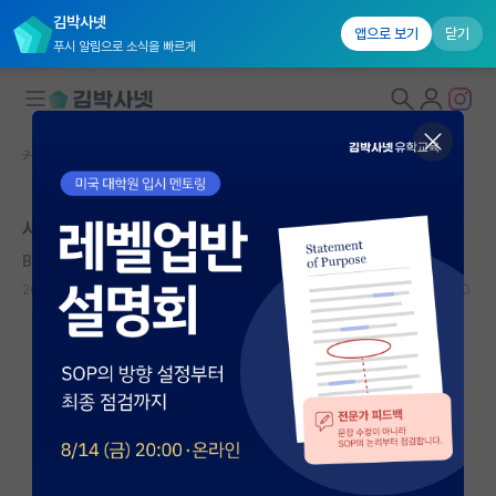
김박사넷
앱으로 보기
닫기
푸시 알림으로 소식을 빠르게
커뮤니티 홈
자유 게시판(아무개랩)
대학원생 모집
서울대 카이스트 학점
국내대학원 정보
Ben Jonson
연구실&오픈랩
2020.03.15
3
6839
커뮤니티
커뮤니티 홈
전체글보기
베스트 게시판
IF 명예의전당