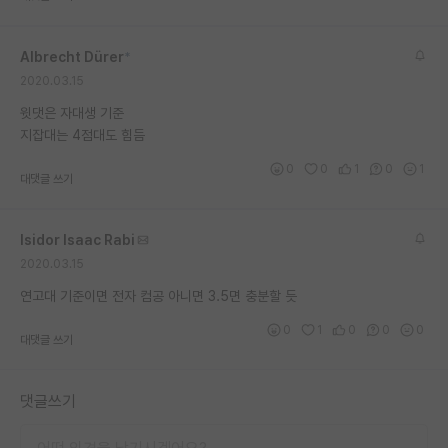
재팬라운지 🌸
Albrecht Dürer
*
2020.03.15
윗댓은 자대생 기준
지잡대는 4점대도 힘듬
0
0
1
0
1
대댓글 쓰기
Isidor Isaac Rabi
2020.03.15
연고대 기준이면 전자 컴공 아니면 3.5면 충분할 듯
0
1
0
0
0
대댓글 쓰기
댓글쓰기