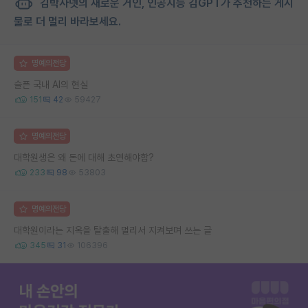
김박사넷의 새로운 거인, 인공지능 김GPT가 추천하는 게시
물로 더 멀리 바라보세요.
명예의전당
슬픈 국내 AI의 현실
151
42
59427
명예의전당
대학원생은 왜 돈에 대해 초연해야함?
233
98
53803
명예의전당
대학원이라는 지옥을 탈출해 멀리서 지켜보며 쓰는 글
345
31
106396