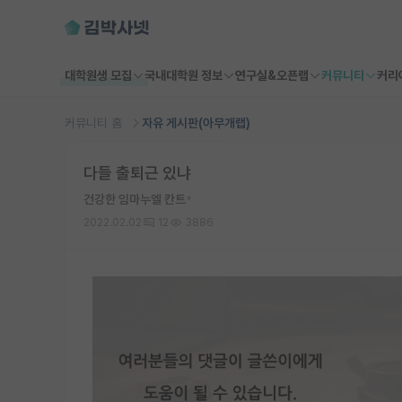
대학원생 모집
국내대학원 정보
연구실&오픈랩
커뮤니티
커리
커뮤니티 홈
자유 게시판(아무개랩)
다들 출퇴근 있냐
건강한 임마누엘 칸트
*
2022.02.02
12
3886