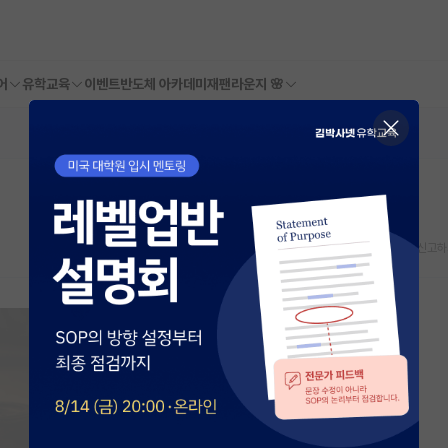
어
유학교육
이벤트
반도체 아카데미
재팬라운지 🌸
스크랩
신고하