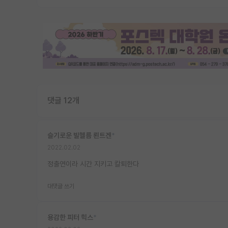
댓글 12개
슬기로운 빌헬름 뢴트겐
*
2022.02.02
정출연이라 시간 지키고 칼퇴한다
대댓글 쓰기
용감한 피터 힉스
*