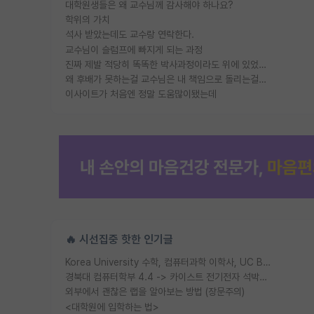
대학원생들은 왜 교수님께 감사해야 하나요?
학위의 가치
석사 받았는데도 교수랑 연락한다.
교수님이 슬럼프에 빠지게 되는 과정
진짜 제발 적당히 똑똑한 박사과정이라도 위에 있었으면..
왜 후배가 못하는걸 교수님은 내 책임으로 돌리는걸까요?
이사이트가 처음엔 정말 도움많이됐는데
🔥 시선집중 핫한 인기글
Korea University 수학, 컴퓨터과학 이학사, UC Berkeley 산업공학 대학원 공학박사가 되는 것은 쉽지 않겠죠?
경북대 컴퓨터학부 4.4 -> 카이스트 전기전자 석박사통합과정 합격
외부에서 괜찮은 랩을 알아보는 방법 (장문주의)
<대학원에 입학하는 법>