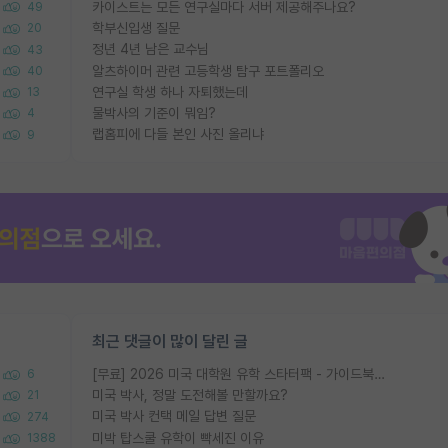
카이스트는 모든 연구실마다 서버 제공해주나요?
49
학부신입생 질문
20
정년 4년 남은 교수님
43
알츠하이머 관련 고등학생 탐구 포트폴리오
40
연구실 학생 하나 자퇴했는데
13
물박사의 기준이 뭐임?
4
랩홈피에 다들 본인 사진 올리냐
9
최근 댓글이 많이 달린 글
[무료] 2026 미국 대학원 유학 스타터팩 - 가이드북 & 합격자 컨택메일 템플릿
6
미국 박사, 정말 도전해볼 만할까요?
21
미국 박사 컨택 메일 답변 질문
274
미박 탑스쿨 유학이 빡세진 이유
1388