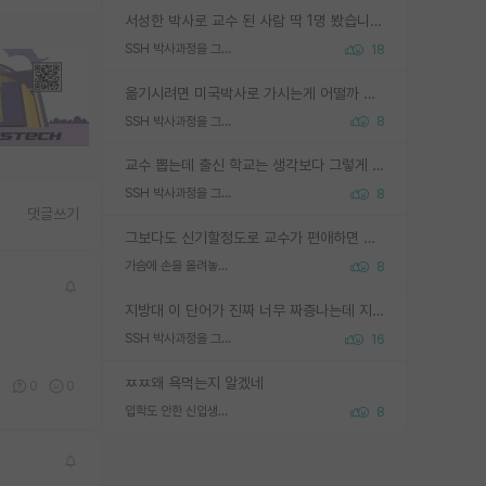
서성한 박사로 교수 된 사람 딱 1명 봤습니다. 근데 지방대 박사로 교수된 거는 기적이 일어나야되요. 서성한 학부부터여도 빡센게 교수임용일텐데 지방대박사로 무슨 교수가 되나요...... 중소기업/중견기업 팀장급/연구소장급이나 될거 같네요.
SSH 박사과정을 그만두고 지방대 박사로 옮기면 교수의 꿈은 끝일까요?
18
옮기시려면 미국박사로 가시는게 어떨까 싶네요. 교수가 꿈이면 미국박사 하고 미국교수 까지 같이 노리시는게 기회가 많지 않을까요?
SSH 박사과정을 그만두고 지방대 박사로 옮기면 교수의 꿈은 끝일까요?
8
교수 뽑는데 출신 학교는 생각보다 그렇게 안 봄. 앞으로는 더 안 보게 될거임. 박사는 어디서 진행해도 됨. 단, 제대로 쌓고 좋은 실적 만들 수 있다면. 그런데 지방대는 그럴 가능성이 지극히 낮음. 나만 열심히 잘 하면 된다? 인간은 주변 환경에 지배되는 나약한 존재임. 주변의 지방대 대학원생과 섞이고 지방 특유의 여유로움 또는 나쁘게 얘기해서 나태함에 젖어 살다보면 교수의 꿈 자체를 잊어버리게 될 가능성도 있음. 주변 환경이 70~80%임.
SSH 박사과정을 그만두고 지방대 박사로 옮기면 교수의 꿈은 끝일까요?
8
댓글쓰기
그보다도 신기할정도로 교수가 편애하면 그사람만 논문이 되더라구요 내용이 다른 사람보다 허접해도요
가슴에 손을 올려놓고 싫어하는 사람 불공정하게 리뷰
8
지방대 이 단어가 진짜 너무 짜증나는데 지방대면 다 그냥 쓰레기인가요? 무슨 말 같지도 않은 댓글들이 있는건지??? 지방에도 충분히 좋은 대학 많고 충분히 잘하는 교수님들 많습니다 포항공대 4개 IST 대표 지거국들 여기 모두 다 지방에 있고 여기 출신들 중에 교수하는 분들 적지 않습니다 지거국 출신이 무슨 교수를 하냐?라고 생각할 사람들 많은데 상위 대표 지거국에 아웃라이어들 많습니다 결국 개인의 연구역량과 실적이 중요합니다 이 역량을 펼치는데 있어서 지도교수와의 합도 중요합니다. 그리고 경력이 필요하면 해외포닥까지 다녀오세요
SSH 박사과정을 그만두고 지방대 박사로 옮기면 교수의 꿈은 끝일까요?
16
ㅉㅉ왜 욕먹는지 알겠네
0
0
0
입학도 안한 신입생이 원래 관심을 받나요
8