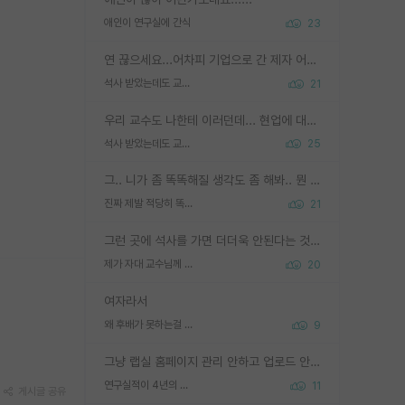
애인이 연구실에 간식
23
연 끊으세요...어차피 기업으로 간 제자 어떻게 못합니다. 기업에서는 교수들 사기꾼으로 보는 시선도 강하고, 앞에서나 교수님하고 떠받들어주지 많이 무시합니다. 영향력도 0에 수렴합니다. 그리고 생각해보십시오. 석사로 기업간 제자가 무슨 힘이 있다고 과제를 달라고 합니까? 말만 교수지 무능력자라고 생각합니다. 세금이 아깝습니다.
석사 받았는데도 교수랑 연락한다.
21
우리 교수도 나한테 이러던데... 현업에 대해 이해가 전혀 없고, 자기 말이면 다 되는 줄 알고. 학위동안 지도는 커녕 잡일만 시켜놓고 이제와서 주기적으로 연락 없으면 싸가지 없는 제자가 되버림.
석사 받았는데도 교수랑 연락한다.
25
그.. 니가 좀 똑똑해질 생각도 좀 해봐.. 뭔 연구를 선배랑 계속 같이할 생각을하냐 박사과정이
진짜 제발 적당히 똑똑한 박사과정이라도 위에 있었으면..
21
그런 곳에 석사를 가면 더더욱 안된다는 것을 깨달으시면 된겁니다!
제가 자대 교수님께 무례하게 행동한 걸까요?
20
여자라서
왜 후배가 못하는걸 교수님은 내 책임으로 돌리는걸까요?
9
그냥 랩실 홈페이지 관리 안하고 업로드 안한거 아님?
연구실적이 4년의 공백이 있는거 어떻게 생각하냐
11
게시글 공유