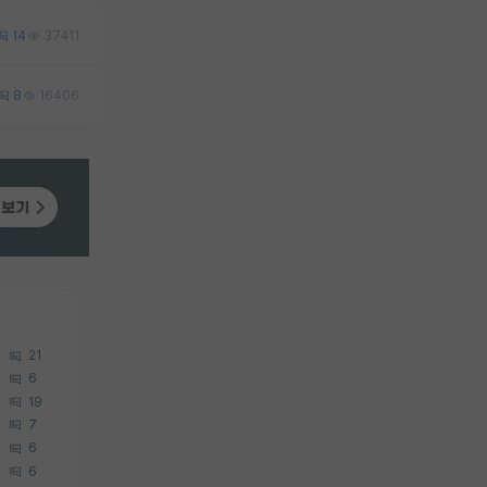
14
37411
8
16406
21
6
19
7
6
6