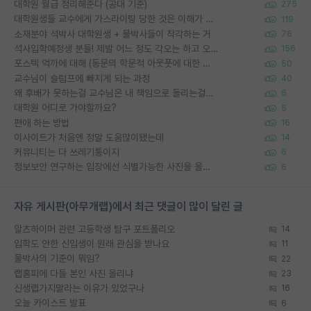
대학원 월급 정리해준다 (공대 기준)
275
대학원생들 교수에게 가스라이팅 당한 것은 이해가 갑니다. 안타깝네요.
119
소재분야 석박사 대학원생 + 물박사들이 착각하는 거
76
석사입학예정생 분들! 제발 어느 정도 각오는 하고 오세요.
156
포스텍 억까에 대해 (동문의 학문적 아웃풋에 대한 반박)
50
교수님이 슬럼프에 빠지게 되는 과정
40
왜 후배가 못하는걸 교수님은 내 책임으로 돌리는걸까요?
6
대학원 어디로 가야할까요?
5
편애 하는 방법
16
이사이트가 처음엔 정말 도움많이됐는데
14
커뮤니티는 다 쓰레기통이지
6
정보보안 연구하는 입장에선 식별가능한 사진을 올리는건 비추이긴함
6
자유 게시판(아무개랩)에서 최근 댓글이 많이 달린 글
알츠하이머 관련 고등학생 탐구 포트폴리오
14
입학도 안한 신입생이 원래 관심을 받나요
11
물박사의 기준이 뭐임?
22
랩홈피에 다들 본인 사진 올리냐
23
신생랩가지말라는 이유가 있었구나
16
오늘 카이스트 발표
6