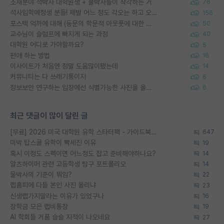
소재분야 석박사 대학원생 + 물박사들이 착각하는 거
76
석사입학예정생 분들! 제발 어느 정도 각오는 하고 오세요.
156
포스텍 억까에 대해 (동문의 학문적 아웃풋에 대한 반박)
50
교수님이 슬럼프에 빠지게 되는 과정
40
대학원 어디로 가야할까요?
5
편애 하는 방법
16
이사이트가 처음엔 정말 도움많이됐는데
14
커뮤니티는 다 쓰레기통이지
6
정보보안 연구하는 입장에선 식별가능한 사진을 올리는건 비추이긴함
6
최근 댓글이 많이 달린 글
[무료] 2026 미국 대학원 유학 스타터팩 - 가이드북 & 합격자 컨택메일 템플릿
647
미박 탑스쿨 유학이 빡세진 이유
19
혹시 이정도 스펙이면 어느정도 잡고 준비해야하나요?
14
알츠하이머 관련 고등학생 탐구 포트폴리오
14
물박사의 기준이 뭐임?
22
랩홈피에 다들 본인 사진 올리냐
23
신생랩가지말라는 이유가 있었구나
16
장학금 모은 랩비통장
19
AI 학회들 거품 슬슬 지적이 나오네요
27