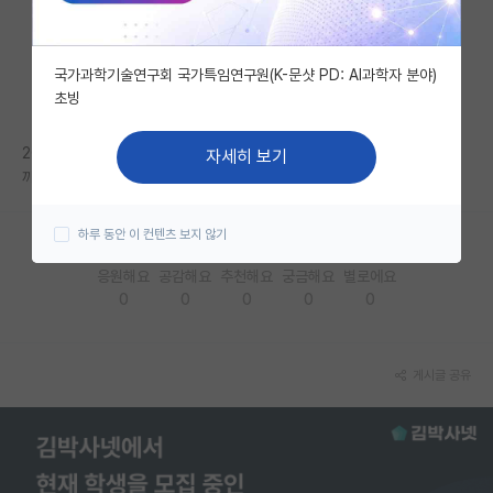
자유 게시판(아무개랩)
국가과학기술연구회 국가특임연구원(K-문샷 PD: AI과학자 분야)
미국 유학 게시판
초빙
미국 대학원 합격 후기 게시판
20년부터 서울대 오셔서 정보가 많지 않는데 랩실 관련해서 좀 알 수 있을
자세히 보기
대학원생 모집 게시판
까요??
대학원 합격 후기 게시판
하루 동안 이 컨텐츠 보지 않기
연구실(PI) 홍보 게시판
응원해요
공감해요
추천해요
궁금해요
별로에요
0
0
0
0
0
석박사 채용 정보 게시판
임용 정보 게시판
게시글 공유
학부 인턴 게시판
취업 게시판
임용 후기 게시판