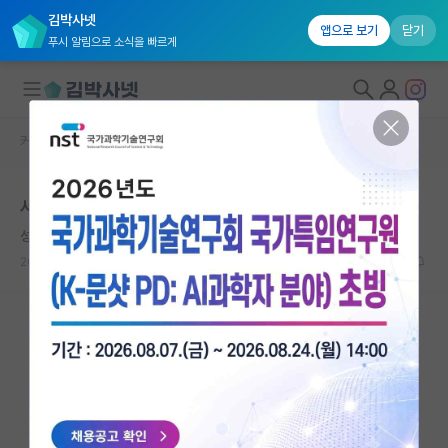
김박사넷
앱으로 보기
닫기
푸시 알림으로 소식을 빠르게
커뮤니티 홈
자유 게시판(아무개랩)
대학원생 모집
서울대 재료공학부 ㄱㅁㅅ교수님
국내대학원 정보
성실한 요하네스 케플러
연구실&오픈랩
2022.01.31
5
3530
커뮤니티
커뮤니티 홈
전체글보기
베스트 게시판
IF 명예의전당