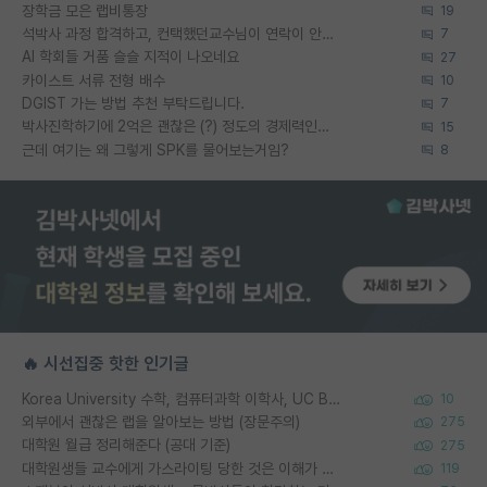
장학금 모은 랩비통장
19
석박사 과정 합격하고, 컨택했던교수님이 연락이 안됩니다...
7
AI 학회들 거품 슬슬 지적이 나오네요
27
카이스트 서류 전형 배수
10
DGIST 가는 방법 추천 부탁드립니다.
7
박사진학하기에 2억은 괜찮은 (?) 정도의 경제력인가요
15
근데 여기는 왜 그렇게 SPK를 물어보는거임?
8
🔥 시선집중 핫한 인기글
Korea University 수학, 컴퓨터과학 이학사, UC Berkeley 산업공학 대학원 공학박사가 되는 것은 쉽지 않겠죠?
10
외부에서 괜찮은 랩을 알아보는 방법 (장문주의)
275
대학원 월급 정리해준다 (공대 기준)
275
대학원생들 교수에게 가스라이팅 당한 것은 이해가 갑니다. 안타깝네요.
119