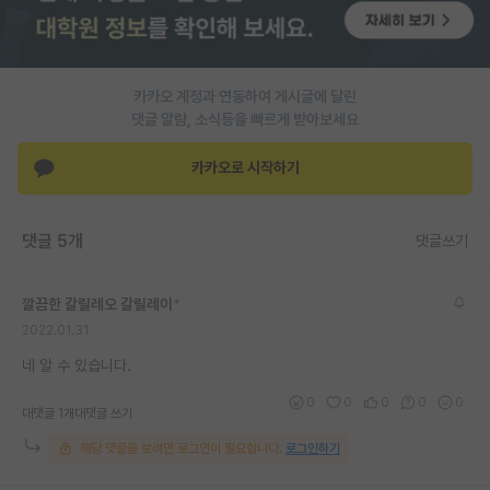
PI 전용 게시판
인문사회 계열 게시판
카카오 계정과 연동하여 게시글에 달린
댓글 알람, 소식등을 빠르게 받아보세요
특수/전문대학원 게시판
반도체/AI 게시판
카카오로 시작하기
장학금/장학생 게시판
댓글 5개
댓글쓰기
학술 정보 게시판
홍보 게시판
깔끔한 갈릴레오 갈릴레이
*
2022.01.31
커리어
네 알 수 있습니다.
유학교육
0
0
0
0
0
대댓글 1개
대댓글 쓰기
이벤트
해당 댓글을 보려면 로그인이 필요합니다.
로그인하기
반도체 아카데미