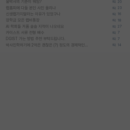
물박사의 기준이 뭐임?
20
랩홈피에 다들 본인 사진 올리냐
23
신생랩가지말라는 이유가 있었구나
16
장학금 모은 랩비통장
18
AI 학회들 거품 슬슬 지적이 나오네요
27
카이스트 서류 전형 배수
7
DGIST 가는 방법 추천 부탁드립니다.
7
박사진학하기에 2억은 괜찮은 (?) 정도의 경제력인가요
14