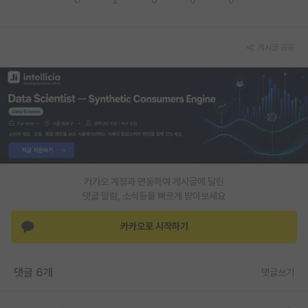
PI 전용 게시판
게시글 공유
인문사회 계열 게시판
특수/전문대학원 게시판
반도체/AI 게시판
장학금/장학생 게시판
학술 정보 게시판
카카오 계정과 연동하여 게시글에 달린
홍보 게시판
댓글 알람, 소식등을 빠르게 받아보세요
커리어
카카오로 시작하기
유학교육
이벤트
댓글 6개
댓글쓰기
반도체 아카데미