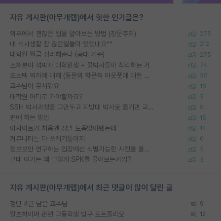
자유 게시판(아무개랩)에서 핫한 인기글은?
외부에서 괜찮은 랩을 알아보는 방법 (장문주의)
275
내 석사생활 참 많은일들이 있엇네요^^
212
대학원 월급 정리해준다 (공대 기준)
275
소재분야 석박사 대학원생 + 물박사들이 착각하는 거
74
포스텍 억까에 대해 (동문의 학문적 아웃풋에 대한 반박)
50
교수님이 무서워요
16
대학원 어디로 가야할까요?
5
SSH 박사과정을 그만두고 지방대 박사로 옮기면 교수의 꿈은 끝일까요?
9
편애 하는 방법
15
이사이트가 처음엔 정말 도움많이됐는데
14
커뮤니티는 다 쓰레기통이지
6
정보보안 연구하는 입장에선 식별가능한 사진을 올리는건 비추이긴함
5
근데 여기는 왜 그렇게 SPK를 물어보는거임?
3
자유 게시판(아무개랩)에서 최근 댓글이 많이 달린 글
정년 4년 남은 교수님
9
알츠하이머 관련 고등학생 탐구 포트폴리오
12