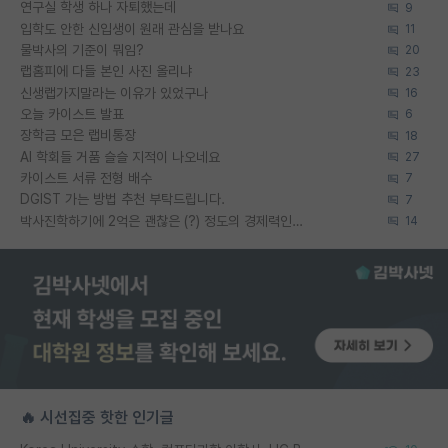
연구실 학생 하나 자퇴했는데
9
입학도 안한 신입생이 원래 관심을 받나요
11
물박사의 기준이 뭐임?
20
랩홈피에 다들 본인 사진 올리냐
23
신생랩가지말라는 이유가 있었구나
16
오늘 카이스트 발표
6
장학금 모은 랩비통장
18
AI 학회들 거품 슬슬 지적이 나오네요
27
카이스트 서류 전형 배수
7
DGIST 가는 방법 추천 부탁드립니다.
7
박사진학하기에 2억은 괜찮은 (?) 정도의 경제력인가요
14
🔥 시선집중 핫한 인기글