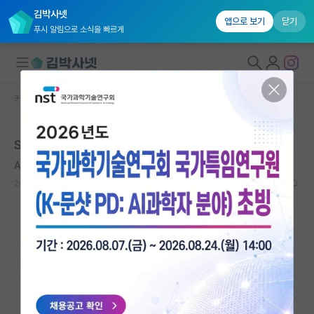
김박사넷
앱으로 보기
닫기
푸시 알림으로 소식을 빠르게
커뮤니티 홈
자유 게시판(아무개랩)
대학원생 모집
Skp 대학원만?인정해 준다?
국내대학원 정보
Avicenna
연구실&오픈랩
2020.02.18
6
9906
커뮤니티
커뮤니티 홈
전체글보기
베스트 게시판
IF 명예의전당