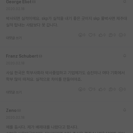
George Eliot
재팬라운지 🌸
2020.02.18
박사되면 실적이에요. skp가 실적을 내기 좋은 곳이지 skp 물박사면 제주대
실적 탑내는 사람보다 못 갑니다.
0
5
0
0
0
대댓글 쓰기
Franz Schubert
2020.02.18
사실 한국은 학부사회라 박사졸업하고 기업체가도 승진이나 여타 기회에서
학부 많이 따져요. 실적으로 차이를 만들어야죠.
0
5
0
0
0
대댓글 쓰기
Zeno
2020.02.18
예를 듬시다. 제가 배제대를 나왔다고 함시다.