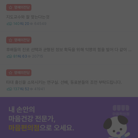
명예의전당
지도교수와 잘 맞는다는것
140
20
64549
명예의전당
후배들의 진로 선택과 균형된 정보 획득을 위해 익명의 힘을 빌어 다 같이 연봉 공개 타임 한번 갖는 것 어때요?
81
63
20715
명예의전당
타대 출신을 소외시키는 연구실. 선배, 동료분들의 조언 부탁드립니다.
137
52
41941