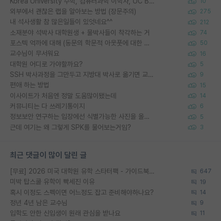
Korea University 수학, 컴퓨터과학 이학사, UC Berkeley 산업공학 대학원 공학박사가 되는 것은 쉽지 않겠죠?
10
외부에서 괜찮은 랩을 알아보는 방법 (장문주의)
275
내 석사생활 참 많은일들이 있엇네요^^
212
소재분야 석박사 대학원생 + 물박사들이 착각하는 거
74
포스텍 억까에 대해 (동문의 학문적 아웃풋에 대한 반박)
50
교수님이 무서워요
16
대학원 어디로 가야할까요?
5
SSH 박사과정을 그만두고 지방대 박사로 옮기면 교수의 꿈은 끝일까요?
9
편애 하는 방법
15
이사이트가 처음엔 정말 도움많이됐는데
14
커뮤니티는 다 쓰레기통이지
6
정보보안 연구하는 입장에선 식별가능한 사진을 올리는건 비추이긴함
5
근데 여기는 왜 그렇게 SPK를 물어보는거임?
3
최근 댓글이 많이 달린 글
[무료] 2026 미국 대학원 유학 스타터팩 - 가이드북 & 합격자 컨택메일 템플릿
647
미박 탑스쿨 유학이 빡세진 이유
19
혹시 이정도 스펙이면 어느정도 잡고 준비해야하나요?
14
정년 4년 남은 교수님
9
입학도 안한 신입생이 원래 관심을 받나요
11