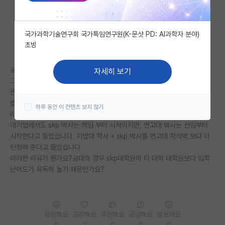
자유 게시판(아무개랩)
국가과학기술연구회 국가특임연구원(K-문샷 PD: AI과학자 분야)
미국 유학 게시판
초빙
미국 대학원 합격 후기 게시판
공대의경우 랩실 이랑 논문실적이 가장 중요하다고 들었습니다.
자세히 보기
대학원생 모집 게시판
그런데 학부가 별로일 경우 skp대학원 나오면 인정해 주지만 그 외 대학원
은 나와도 별로 인정 안해준다는 말이 중론인거 같습니다.
대학원 합격 후기 게시판
랩실이 아닌 학교 단위로 묶어서 대학원은 skp 냐 아니냐로 나누는거 같더
하루 동안 이 컨텐츠 보지 않기
라구요.
연구실(PI) 홍보 게시판
대기업에서도 skp 박사는 책임 부터 시작이지만, 연고대 박사는 선임부터
시작한다고 들었습니다. 지방대 학사 + skp 박사를 연고대 학석박 보다 더
석박사 채용 정보 게시판
인정해 준다고 들었습니다.
이러한 이유가 뭔가요?공대의 경우 skp대학원이 타 대학 대학원보다 입학
임용 정보 게시판
난이도가 유독히 높기 때문인가요?
학부 인턴 게시판
취업 게시판
응원해요
공감해요
추천해요
궁금해요
별로에요
임용 후기 게시판
0
2
0
0
0