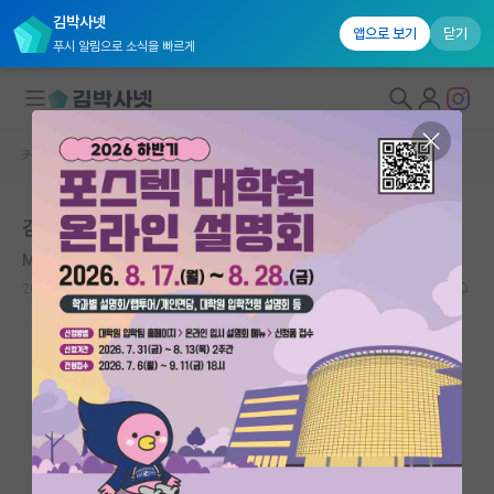
김박사넷
앱으로 보기
닫기
푸시 알림으로 소식을 빠르게
커뮤니티 홈
자유 게시판(아무개랩)
대학원생 모집
김박사넷 평가 조작 레전드
국내대학원 정보
Max Theiler
*
연구실&오픈랩
2020.01.29
5
51836
커뮤니티
커뮤니티 홈
전체글보기
베스트 게시판
IF 명예의전당