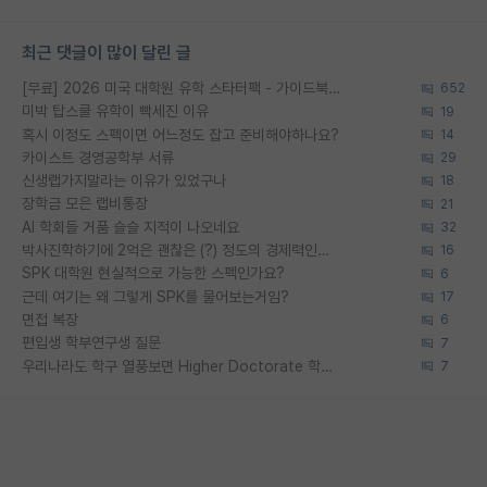
최근 댓글이 많이 달린 글
[무료] 2026 미국 대학원 유학 스타터팩 - 가이드북 & 합격자 컨택메일 템플릿
652
미박 탑스쿨 유학이 빡세진 이유
19
혹시 이정도 스펙이면 어느정도 잡고 준비해야하나요?
14
카이스트 경영공학부 서류
29
신생랩가지말라는 이유가 있었구나
18
장학금 모은 랩비통장
21
AI 학회들 거품 슬슬 지적이 나오네요
32
박사진학하기에 2억은 괜찮은 (?) 정도의 경제력인가요
16
SPK 대학원 현실적으로 가능한 스펙인가요?
6
근데 여기는 왜 그렇게 SPK를 물어보는거임?
17
면접 복장
6
편입생 학부연구생 질문
7
우리나라도 학구 열풍보면 Higher Doctorate 학위가 필요하다고 봅니다.
7