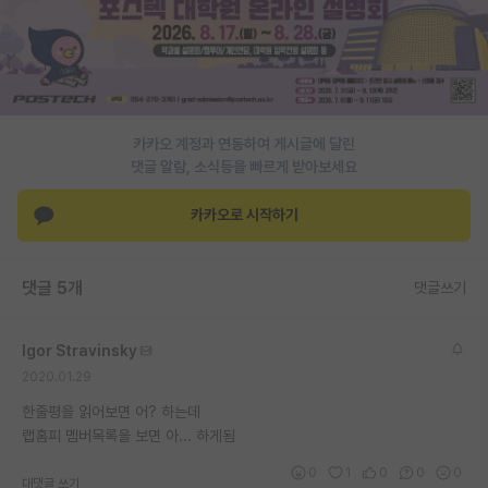
PI 전용 게시판
인문사회 계열 게시판
특수/전문대학원 게시판
카카오 계정과 연동하여 게시글에 달린
반도체/AI 게시판
댓글 알람, 소식등을 빠르게 받아보세요
장학금/장학생 게시판
카카오로 시작하기
학술 정보 게시판
댓글 5개
댓글쓰기
홍보 게시판
커리어
Igor Stravinsky
2020.01.29
유학교육
한줄평을 읽어보면 어? 하는데
이벤트
랩홈피 멤버목록을 보면 아... 하게됨
반도체 아카데미
0
1
0
0
0
대댓글 쓰기