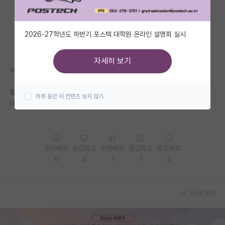
자유 게시판(아무개랩)
2026-27학년도 하반기 포스텍 대학원 온라인 설명회 실시
미국 유학 게시판
미국 대학원 합격 후기 게시판
자세히 보기
https://phdkim.net/info/professor/5919/
대학원생 모집 게시판
말이 필요 없음 걍 직접 보셈 ㅋㅋㅋㅋㅋㅋㅋㅋㅋㅋㅋㅋㅋ
하루 동안 이 컨텐츠 보지 않기
대학원 합격 후기 게시판
내국인과 외국인의 환상의 콜라보 ㄷㄷ
연구실(PI) 홍보 게시판
석박사 채용 정보 게시판
응원해요
공감해요
추천해요
궁금해요
별로에요
0
5
1
1
2
임용 정보 게시판
학부 인턴 게시판
게시글 공유
취업 게시판
임용 후기 게시판