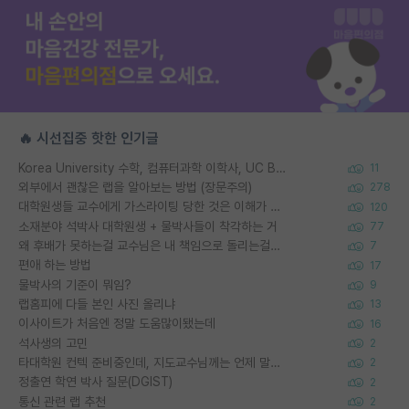
🔥 시선집중 핫한 인기글
Korea University 수학, 컴퓨터과학 이학사, UC Berkeley 산업공학 대학원 공학박사가 되는 것은 쉽지 않겠죠?
11
외부에서 괜찮은 랩을 알아보는 방법 (장문주의)
278
대학원생들 교수에게 가스라이팅 당한 것은 이해가 갑니다. 안타깝네요.
120
소재분야 석박사 대학원생 + 물박사들이 착각하는 거
77
왜 후배가 못하는걸 교수님은 내 책임으로 돌리는걸까요?
7
편애 하는 방법
17
물박사의 기준이 뭐임?
9
랩홈피에 다들 본인 사진 올리냐
13
이사이트가 처음엔 정말 도움많이됐는데
16
석사생의 고민
2
타대학원 컨텍 준비중인데, 지도교수님께는 언제 말씀드려야 할까요?
2
정출연 학연 박사 질문(DGIST)
2
통신 관련 랩 추천
2