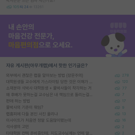
박사논문 쓰는 엄마 계신가요?
105
24
13261
자유 게시판(아무개랩)에서 핫한 인기글은?
외부에서 괜찮은 랩을 알아보는 방법 (장문주의)
278
대학원생들 교수에게 가스라이팅 당한 것은 이해가 갑니다. 안타깝네요.
120
소재분야 석박사 대학원생 + 물박사들이 착각하는 거
77
왜 후배가 못하는걸 교수님은 내 책임으로 돌리는걸까요?
7
편애 하는 방법
17
물박사의 기준이 뭐임?
9
랩홈피에 다들 본인 사진 올리냐
13
이사이트가 처음엔 정말 도움많이됐는데
16
석사생의 고민
2
타대학원 컨텍 준비중인데, 지도교수님께는 언제 말씀드려야 할까요?
2