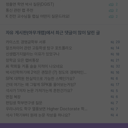
정출연 학연 박사 질문(DGIST)
2
통신 관련 랩 추천
2
K 전전 교수님들 랩실 어떤지 질문드려요!
2
자유 게시판(아무개랩)에서 최근 댓글이 많이 달린 글
카이스트 경영공학부 서류
29
알츠하이머 관련 고등학생 탐구 포트폴리오
14
신생랩가지말라는 이유가 있었구나
18
장학금 모은 랩비통장
21
AI 학회들 거품 슬슬 지적이 나오네요
32
박사진학하기에 2억은 괜찮은 (?) 정도의 경제력인가요
16
SPK 대학원 현실적으로 가능한 스펙인가요?
6
근데 여기는 왜 그렇게 SPK를 물어보는거임?
17
석사가 1저자 논문 가져가는게 흔한건가요?
5
면접 복장
6
편입생 학부연구생 질문
7
우리나라도 학구 열풍보면 Higher Doctorate 학위가 필요하다고 봅니다.
7
석사 1학기부터 원래 논문 작성을 하나요?
4