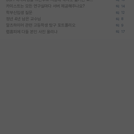
카이스트는 모든 연구실마다 서버 제공해주나요?
14
학부신입생 질문
12
정년 4년 남은 교수님
8
알츠하이머 관련 고등학생 탐구 포트폴리오
9
랩홈피에 다들 본인 사진 올리냐
17