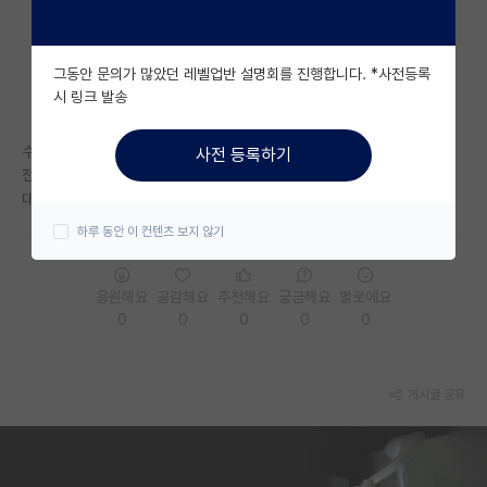
자유 게시판(아무개랩)
그동안 문의가 많았던 레벨업반 설명회를 진행합니다. *사전등록
미국 유학 게시판
시 링크 발송
미국 대학원 합격 후기 게시판
수업 얼마나 많이 들으시나요?
사전 등록하기
대학원생 모집 게시판
전공필수 1과목 제외 전선 2과목 있는데 다듣는게 좋을까요?
대학원 아는선배가 아무도 없어서 여기다가 여쭤봅니다ㅜㅜ
대학원 합격 후기 게시판
하루 동안 이 컨텐츠 보지 않기
연구실(PI) 홍보 게시판
응원해요
공감해요
추천해요
궁금해요
별로에요
석박사 채용 정보 게시판
0
0
0
0
0
임용 정보 게시판
학부 인턴 게시판
게시글 공유
취업 게시판
임용 후기 게시판