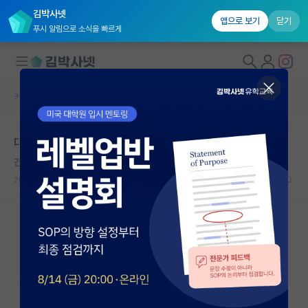
김박사넷
앱으로 보기
닫기
푸시 알림으로 소식을 빠르게
커뮤니티 홈
자유 게시판(아무개랩)
대학원생 모집
대학원생 시간표 만들 때
국내대학원 정보
건강한 르네 데카르트
연구실&오픈랩
2021.08.06
5
2815
커뮤니티
커뮤니티 홈
전체글보기
베스트 게시판
IF 명예의전당