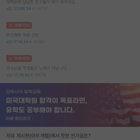
대학원에 답답한 친구들이 많이 보이네요...
308
34
64717
명예의전당
아즈매와 마음 건강
87
24
16260
명예의전당
교수님들 학생들은 노예가 아닙니다.
132
52
19679
자유 게시판(아무개랩)에서 핫한 인기글은?