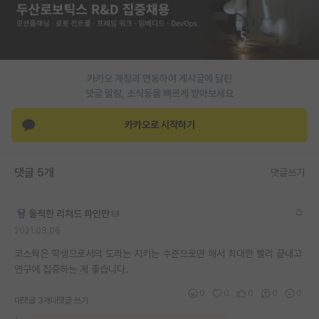
PI 전용 게시판
인문사회 계열 게시판
카카오 계정과 연동하여 게시글에 달린
특수/전문대학원 게시판
댓글 알람, 소식등을 빠르게 받아보세요
반도체/AI 게시판
카카오로 시작하기
장학금/장학생 게시판
학술 정보 게시판
댓글 5개
댓글쓰기
홍보 게시판
울적한 리처드 파인만
커리어
2021.08.06
유학교육
코스웍은 학생으로서의 도리는 지키는 수준으로만 해서 최대한 빨리 끝내고
연구에 집중하는 게 좋습니다.
이벤트
0
0
0
0
0
대댓글 3개
대댓글 쓰기
반도체 아카데미