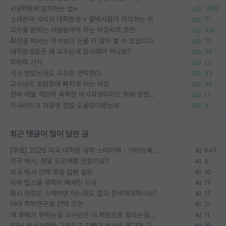
<대학원에 입학하는 법>
1388
소재분야 석박사 대학원생 + 물박사들이 착각하는 거
71
교수를 원하는 사람들에게 하는 아조씨의 조언
106
AI전공 박사는 의사보다 돈을 더 많이 벌 수 있습니다.
16
대학원생들은 왜 교수님께 감사해야 하나요?
49
학위의 가치
20
석사 받았는데도 교수랑 연락한다.
43
교수님이 슬럼프에 빠지게 되는 과정
40
진짜 제발 적당히 똑똑한 박사과정이라도 위에 있었으면..
13
이사이트가 처음엔 정말 도움많이됐는데
9
최근 댓글이 많이 달린 글
[무료] 2026 미국 대학원 유학 스타터팩 - 가이드북 & 합격자 컨택메일 템플릿
643
미국 박사, 정말 도전해볼 만할까요?
9
미국 박사 컨택 메일 답변 질문
10
미박 탑스쿨 유학이 빡세진 이유
17
혹시 이정도 스펙이면 어느정도 잡고 준비해야하나요?
13
타대 학부연구생 컨택 조언
21
왜 후배가 못하는걸 교수님은 내 책임으로 돌리는걸까요?
11
SSH 박사과정을 그만두고 지방대 박사로 옮기면 교수의 꿈은 끝일까요?
19