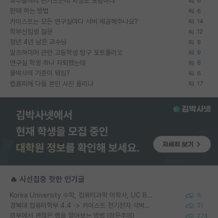
교수들끼리 편가르는데 학생도 포함이냐
6
편애 하는 방법
6
카이스트는 모든 연구실마다 서버 제공해주나요?
14
학부신입생 질문
12
정년 4년 남은 교수님
8
알츠하이머 관련 고등학생 탐구 포트폴리오
9
연구실 학생 하나 자퇴했는데
8
물박사의 기준이 뭐임?
6
랩홈피에 다들 본인 사진 올리냐
17
🔥 시선집중 핫한 인기글
Korea University 수학, 컴퓨터과학 이학사, UC Berkeley 산업공학 대학원 공학박사가 되는 것은 쉽지 않겠죠?
6
경북대 컴퓨터학부 4.4 -> 카이스트 전기전자 석박사통합과정 합격
21
외부에서 괜찮은 랩을 알아보는 방법 (장문주의)
274