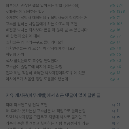
외부에서 괜찮은 랩을 알아보는 방법 (장문주의)
274
<대학원에 입학하는 법>
1388
소재분야 석박사 대학원생 + 물박사들이 착각하는 거
71
교수를 원하는 사람들에게 하는 아조씨의 조언
106
AI전공 박사는 의사보다 돈을 더 많이 벌 수 있습니다.
16
AI 탑컨퍼 순위에 대해..
27
실험실은 왜 주먹구구로 돌아가나요?
17
대학원생들은 왜 교수님께 감사해야 하나요?
49
학위의 가치
20
석사 받았는데도 교수랑 연락한다.
43
교수님이 슬럼프에 빠지게 되는 과정
40
진짜 제발 적당히 똑똑한 박사과정이라도 위에 있었으면..
13
이사이트가 처음엔 정말 도움많이됐는데
9
자유 게시판(아무개랩)에서 최근 댓글이 많이 달린 글
타대 학부연구생 컨택 조언
21
왜 후배가 못하는걸 교수님은 내 책임으로 돌리는걸까요?
11
SSH 박사과정을 그만두고 지방대 박사로 옮기면 교수의 꿈은 끝일까요?
19
가슴에 손을 올려놓고 싫어하는 사람 불공정하게 리뷰
7