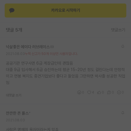
재팬라운지 🌸
카카오로 시작하기
댓글 5개
댓글쓰기
넉살좋은 에이다 러브레이스
2021.08.03
누적 신고가 50개 이상인 사용자입니다.
공공기관 연구사면 6급 계장급인데 괜찮음
대졸 9급 입사해서 6급 승진하는데 평균 15~20년 정도 걸린다는데 안정적
이고 연봉 복지도 중견기업보다 좋다고 들었음 그만하면 박사졸 성공한 직업
임
0
4
0
0
0
대댓글 쓰기
깐깐한 존 롤스
*
2021.08.03
사람은 명예의 욕심이라는게 있죠