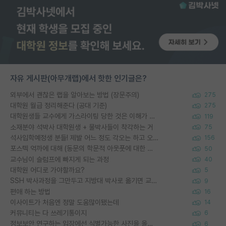
자유 게시판(아무개랩)에서 핫한 인기글은?
외부에서 괜찮은 랩을 알아보는 방법 (장문주의)
275
대학원 월급 정리해준다 (공대 기준)
275
대학원생들 교수에게 가스라이팅 당한 것은 이해가 갑니다. 안타깝네요.
119
소재분야 석박사 대학원생 + 물박사들이 착각하는 거
75
석사입학예정생 분들! 제발 어느 정도 각오는 하고 오세요.
156
포스텍 억까에 대해 (동문의 학문적 아웃풋에 대한 반박)
50
교수님이 슬럼프에 빠지게 되는 과정
40
대학원 어디로 가야할까요?
5
SSH 박사과정을 그만두고 지방대 박사로 옮기면 교수의 꿈은 끝일까요?
9
편애 하는 방법
16
이사이트가 처음엔 정말 도움많이됐는데
14
커뮤니티는 다 쓰레기통이지
6
정보보안 연구하는 입장에선 식별가능한 사진을 올리는건 비추이긴함
6