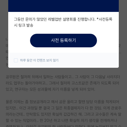
자유 게시판(아무개랩)
그동안 문의가 많았던 레벨업반 설명회를 진행합니다. *사전등록
미국 유학 게시판
시 링크 발송
미국 대학원 합격 후기 게시판
나 박사하고 이제와서 이런 얘기 좀 그렇지만 네이쳐 자매지도 하나 있었는
사전 등록하기
대학원생 모집 게시판
데.. 교수 말 안듣고 포닥 안가고 그냥 6급 공무원 됐거든. 물론 지금은 그것
때문에 가족들 생활 만족도도 올라가고.. 만족하지만 그래도 하나 아쉬운게..
대학원 합격 후기 게시판
연구자는 자기가 한 결과물이 자기이름으로 남는다는게 진짜 차이다. 그게
하루 동안 이 컨텐츠 보지 않기
논문이든 특허든 학회발표든.
연구실(PI) 홍보 게시판
공무원은 철저히 뒤에서 일하는 사람들이고.. 그 사람이 그 다음날 사라지더
석박사 채용 정보 게시판
라도 업무는 돌아가야하고.. 그래서 철저히 고스트같은 존재가 되도록 되어
있고, 연구자는 모든 성과물에 자기 이름을 넣게 되어 있어.
임용 정보 게시판
학부 인턴 게시판
물론 이제는 좀 정보공개라고 해서 공문 올리고 할땐 담당 이름을 적게되어
있지만.. 이건 과정일 뿐 결국 그 일은 최종결제자가 다 한 것임. 이게 관료주
취업 게시판
의라는건데.. 안락함도 있지만 확실히 갑갑하긴 해. 그리고 교수들은 계속 말
할 수 있는 직업이라.. 한 20년 하고 나면 확실히 자기 생각을 전개하거나
임용 후기 게시판
증명하거나.. 이런걸 공무원만 한 사람들보다 잘한다. 위에 눈치보지 않고 수