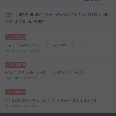
김박사넷의 새로운 거인, 인공지능 김GPT가 추천하는 게시
물로 더 멀리 바라보세요.
명예의전당
지도 교수는 반드시 인성이 바른 사람을 만나야 합니다.
399
74
118202
명예의전당
대학원은 정말 우울에 매몰되기 쉬운 환경인 것 같습니다
131
24
32019
명예의전당
박사졸업을 앞두고 더 일찍알았으면 더 잘할수있을텐데 싶은 것들
295
35
51137