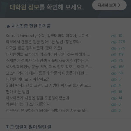
🔥 시선집중 핫한 인기글
Korea University 수학, 컴퓨터과학 이학사, UC Berkeley 산업공학 대학원 공학박사가 되는 것은 쉽지 않겠죠?
10
외부에서 괜찮은 랩을 알아보는 방법 (장문주의)
275
대학원 월급 정리해준다 (공대 기준)
275
대학원생들 교수에게 가스라이팅 당한 것은 이해가 갑니다. 안타깝네요.
119
소재분야 석박사 대학원생 + 물박사들이 착각하는 거
75
석사입학예정생 분들! 제발 어느 정도 각오는 하고 오세요.
156
포스텍 억까에 대해 (동문의 학문적 아웃풋에 대한 반박)
50
대학원 어디로 가야할까요?
5
SSH 박사과정을 그만두고 지방대 박사로 옮기면 교수의 꿈은 끝일까요?
9
편애 하는 방법
16
이사이트가 처음엔 정말 도움많이됐는데
14
커뮤니티는 다 쓰레기통이지
6
정보보안 연구하는 입장에선 식별가능한 사진을 올리는건 비추이긴함
6
최근 댓글이 많이 달린 글