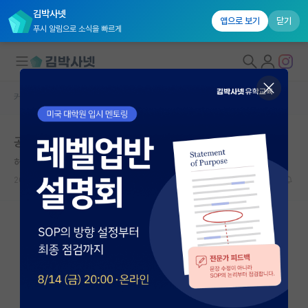
김박사넷
앱으로 보기
닫기
푸시 알림으로 소식을 빠르게
커뮤니티 홈
자유 게시판(아무개랩)
대학원생 모집
공무원 해보니까
국내대학원 정보
허탈한 마르틴 하이데거
연구실&오픈랩
2021.08.03
5
4816
커뮤니티
커뮤니티 홈
전체글보기
베스트 게시판
IF 명예의전당