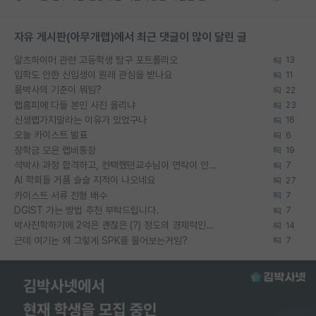
자유 게시판(아무개랩)에서 최근 댓글이 많이 달린 글
알츠하이머 관련 고등학생 탐구 포트폴리오
13
입학도 안한 신입생이 원래 관심을 받나요
11
물박사의 기준이 뭐임?
22
랩홈피에 다들 본인 사진 올리냐
23
신생랩가지말라는 이유가 있었구나
16
오늘 카이스트 발표
6
장학금 모은 랩비통장
19
석박사 과정 합격하고, 컨택했던교수님이 연락이 안됩니다...
7
AI 학회들 거품 슬슬 지적이 나오네요
27
카이스트 서류 전형 배수
7
DGIST 가는 방법 추천 부탁드립니다.
7
박사진학하기에 2억은 괜찮은 (?) 정도의 경제력인가요
14
근데 여기는 왜 그렇게 SPK를 물어보는거임?
7