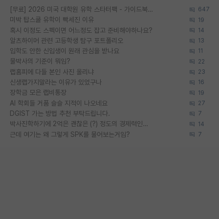
[무료] 2026 미국 대학원 유학 스타터팩 - 가이드북 & 합격자 컨택메일 템플릿
647
미박 탑스쿨 유학이 빡세진 이유
19
혹시 이정도 스펙이면 어느정도 잡고 준비해야하나요?
14
알츠하이머 관련 고등학생 탐구 포트폴리오
13
입학도 안한 신입생이 원래 관심을 받나요
11
물박사의 기준이 뭐임?
22
랩홈피에 다들 본인 사진 올리냐
23
신생랩가지말라는 이유가 있었구나
16
장학금 모은 랩비통장
19
AI 학회들 거품 슬슬 지적이 나오네요
27
DGIST 가는 방법 추천 부탁드립니다.
7
박사진학하기에 2억은 괜찮은 (?) 정도의 경제력인가요
14
근데 여기는 왜 그렇게 SPK를 물어보는거임?
7