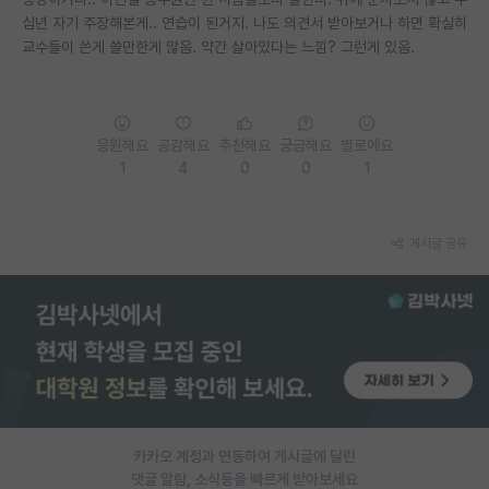
십년 자기 주장해본게.. 연습이 된거지. 나도 의견서 받아보거나 하면 확실히
PI 전용 게시판
교수들이 쓴게 쓸만한게 많음. 약간 살아있다는 느낌? 그런게 있음.
인문사회 계열 게시판
특수/전문대학원 게시판
응원해요
공감해요
추천해요
궁금해요
별로에요
반도체/AI 게시판
1
4
0
0
1
장학금/장학생 게시판
게시글 공유
학술 정보 게시판
홍보 게시판
커리어
유학교육
이벤트
카카오 계정과 연동하여 게시글에 달린
반도체 아카데미
댓글 알람, 소식등을 빠르게 받아보세요