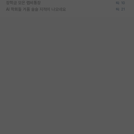
장학금 모은 랩비통장
10
AI 학회들 거품 슬슬 지적이 나오네요
21