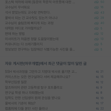
포스텍 억까에 대해 (동문의 학문적 아웃풋에 대한 반박)
50
교수님이 무서워요
16
석사 받았는데도 교수랑 연락한다.
43
물박사 되는 건 교수탓도 있는거 아니냐
29
교수님이 슬럼프에 빠지게 되는 과정
40
대학원 어디로 가야할까요?
5
편애 하는 방법
12
이사이트가 처음엔 정말 도움많이됐는데
13
커뮤니티는 다 쓰레기통이지
5
정보보안 연구하는 입장에선 식별가능한 사진을 올리는건 비추이긴함
5
자유 게시판(아무개랩)에서 최근 댓글이 많이 달린 글
SSH 박사과정을 그만두고 지방대 박사로 옮기면 교수의 꿈은 끝일까요?
21
카이스트는 모든 연구실마다 서버 제공해주나요?
15
학부신입생 질문
12
알츠하이머 관련 고등학생 탐구 포트폴리오
9
연구실 학생 하나 자퇴했는데
8
입학도 안한 신입생이 원래 관심을 받나요
10
물박사의 기준이 뭐임?
17
랩홈피에 다들 본인 사진 올리냐
22