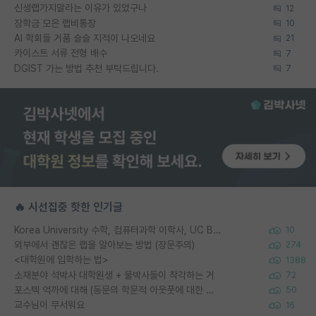
신생랩가지말라는 이유가 있었구나
12
장학금 모은 랩비통장
10
AI 학회들 거품 슬슬 지적이 나오네요
21
카이스트 서류 전형 배수
7
DGIST 가는 방법 추천 부탁드립니다.
7
🔥 시선집중 핫한 인기글
Korea University 수학, 컴퓨터과학 이학사, UC Berkeley 산업공학 대학원 공학박사가 되는 것은 쉽지 않겠죠?
10
외부에서 괜찮은 랩을 알아보는 방법 (장문주의)
274
<대학원에 입학하는 법>
1388
소재분야 석박사 대학원생 + 물박사들이 착각하는 거
72
포스텍 억까에 대해 (동문의 학문적 아웃풋에 대한 반박)
50
교수님이 무서워요
16