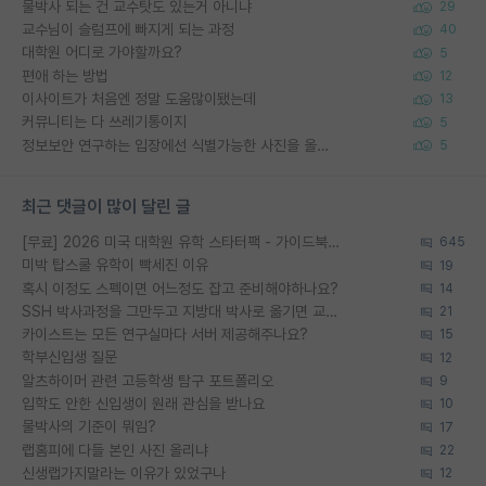
물박사 되는 건 교수탓도 있는거 아니냐
29
교수님이 슬럼프에 빠지게 되는 과정
40
대학원 어디로 가야할까요?
5
편애 하는 방법
12
이사이트가 처음엔 정말 도움많이됐는데
13
커뮤니티는 다 쓰레기통이지
5
정보보안 연구하는 입장에선 식별가능한 사진을 올리는건 비추이긴함
5
최근 댓글이 많이 달린 글
[무료] 2026 미국 대학원 유학 스타터팩 - 가이드북 & 합격자 컨택메일 템플릿
645
미박 탑스쿨 유학이 빡세진 이유
19
혹시 이정도 스펙이면 어느정도 잡고 준비해야하나요?
14
SSH 박사과정을 그만두고 지방대 박사로 옮기면 교수의 꿈은 끝일까요?
21
카이스트는 모든 연구실마다 서버 제공해주나요?
15
학부신입생 질문
12
알츠하이머 관련 고등학생 탐구 포트폴리오
9
입학도 안한 신입생이 원래 관심을 받나요
10
물박사의 기준이 뭐임?
17
랩홈피에 다들 본인 사진 올리냐
22
신생랩가지말라는 이유가 있었구나
12