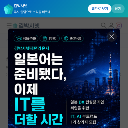
김박사넷
앱으로 보기
닫기
푸시 알림으로 소식을 빠르게
커뮤니티 홈
자유 게시판(아무개랩)
대학원생 모집
성균관 유기전자재료
국내대학원 정보
똑똑한 맹자
연구실&오픈랩
2021.08.03
15
3171
커뮤니티
커뮤니티 홈
전체글보기
베스트 게시판
IF 명예의전당