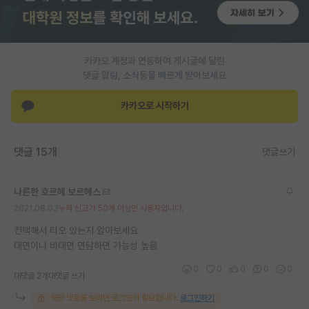
PI 전용 게시판
인문사회 계열 게시판
카카오 계정과 연동하여 게시글에 달린
댓글 알람, 소식등을 빠르게 받아보세요
특수/전문대학원 게시판
반도체/AI 게시판
카카오로 시작하기
장학금/장학생 게시판
댓글 15개
댓글쓰기
학술 정보 게시판
홍보 게시판
나른한 호르헤 보르헤스
2021.08.03
누적 신고가 50개 이상인 사용자입니다.
커리어
컨택해서 티오 있는지 알아보세요
유학교육
대면이나 비대면 면담하면 가능성 높음
이벤트
0
0
0
0
0
대댓글 2개
대댓글 쓰기
반도체 아카데미
해당 댓글을 보려면 로그인이 필요합니다.
로그인하기