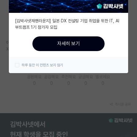
자유 게시판(아무개랩)
[김박사넷재팬라운지] 일본 DX 컨설팅 기업 취업을 위한 IT, AI
미국 유학 게시판
부트캠프 1기 참가자 모집
미국 대학원 합격 후기 게시판
이준엽 교수님 랩실 경쟁률 빡셀까요..
자세히 보기
대학원생 모집 게시판
지거국 3.96 토익 850 들어가기 빡셀까요..
대학원 합격 후기 게시판
하루 동안 이 컨텐츠 보지 않기
연구실(PI) 홍보 게시판
응원해요
공감해요
추천해요
궁금해요
별로에요
0
0
0
0
0
석박사 채용 정보 게시판
임용 정보 게시판
게시글 공유
학부 인턴 게시판
취업 게시판
임용 후기 게시판