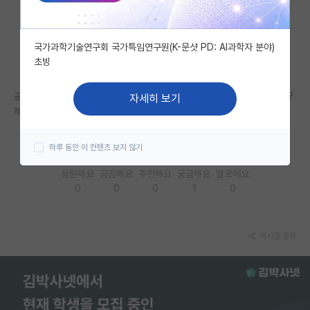
자유 게시판(아무개랩)
국가과학기술연구회 국가특임연구원(K-문샷 PD: AI과학자 분야)
미국 유학 게시판
초빙
미국 대학원 합격 후기 게시판
공대 대학원인데 구술시험 난이도가 어느 정도 되는지 아시는 분 계신가요?
자세히 보기
대학원생 모집 게시판
제목은 기초인데 뭐 어디까지 기초로 볼지 모르겠네요.
대학원 합격 후기 게시판
하루 동안 이 컨텐츠 보지 않기
연구실(PI) 홍보 게시판
응원해요
공감해요
추천해요
궁금해요
별로에요
0
0
0
1
0
석박사 채용 정보 게시판
임용 정보 게시판
게시글 공유
학부 인턴 게시판
취업 게시판
임용 후기 게시판