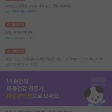
대학원은 부족한 공부를 채워 주는 곳이 아닙니다.
316
50
86931
명예의전당
졸업, 학계를 떠나며
72
24
15157
명예의전당
지난 10년간 국제 심리학계를 뒤흔든 재현위기 (reproductibility crisis) 요약 (1편)
306
28
42922