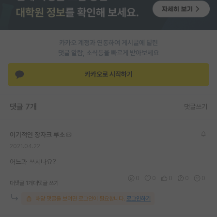
PI 전용 게시판
인문사회 계열 게시판
카카오 계정과 연동하여 게시글에 달린
댓글 알람, 소식등을 빠르게 받아보세요
특수/전문대학원 게시판
반도체/AI 게시판
카카오로 시작하기
장학금/장학생 게시판
댓글 7개
댓글쓰기
학술 정보 게시판
홍보 게시판
이기적인 장자크 루소
2021.04.22
커리어
어느과 쓰시나요?
유학교육
0
0
0
0
0
대댓글 1개
대댓글 쓰기
이벤트
해당 댓글을 보려면 로그인이 필요합니다.
로그인하기
반도체 아카데미