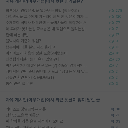
자유 게시판(아무개랩)에서 핫한 인기글은?
외부에서 괜찮은 랩을 알아보는 방법 (장문주의)
278
대학원생들 교수에게 가스라이팅 당한 것은 이해가 갑니다. 안타깝네요.
120
소재분야 석박사 대학원생 + 물박사들이 착각하는 거
77
왜 후배가 못하는걸 교수님은 내 책임으로 돌리는걸까요?
7
편애 하는 방법
17
물박사의 기준이 뭐임?
9
랩홈피에 다들 본인 사진 올리냐
13
이사이트가 처음엔 정말 도움많이됐는데
16
신생랩가지말라는 이유가 있었구나
20
박사진학하기에 2억은 괜찮은 (?) 정도의 경제력인가요
7
타대학원 컨텍 준비중인데, 지도교수님께는 언제 말씀드려야 할까요?
2
정출연 학연 박사 질문(DGIST)
2
통신 관련 랩 추천
3
자유 게시판(아무개랩)에서 최근 댓글이 많이 달린 글
카이스트 경영공학부 서류
30
장학금 모은 랩비통장
21
AI 학회들 거품 슬슬 지적이 나오네요
33
YKH 공대 대학원 진학 관련 고민
4