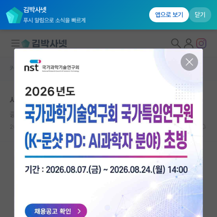
김박사넷
앱으로 보기
닫기
푸시 알림으로 소식을 빠르게
커뮤니티 홈
자유 게시판(아무개랩)
대학원생 모집
서울대 대학원 구술시험 난이도
국내대학원 정보
긍정적인 로버트 보일
연구실&오픈랩
2021.04.22
7
5200
커뮤니티
커뮤니티 홈
전체글보기
베스트 게시판
IF 명예의전당