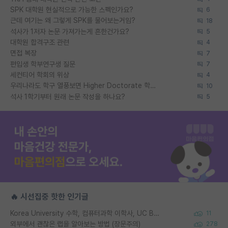
SPK 대학원 현실적으로 가능한 스펙인가요?
6
근데 여기는 왜 그렇게 SPK를 물어보는거임?
18
석사가 1저자 논문 가져가는게 흔한건가요?
5
대학원 합격구조 관련
4
면접 복장
7
편입생 학부연구생 질문
7
세컨티어 학회의 위상
4
우리나라도 학구 열풍보면 Higher Doctorate 학위가 필요하다고 봅니다.
10
석사 1학기부터 원래 논문 작성을 하나요?
5
🔥 시선집중 핫한 인기글
Korea University 수학, 컴퓨터과학 이학사, UC Berkeley 산업공학 대학원 공학박사가 되는 것은 쉽지 않겠죠?
11
외부에서 괜찮은 랩을 알아보는 방법 (장문주의)
278