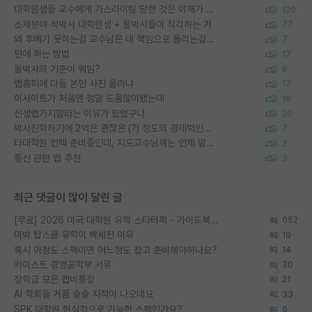
대학원생들 교수에게 가스라이팅 당한 것은 이해가 갑니다. 안타깝네요.
120
소재분야 석박사 대학원생 + 물박사들이 착각하는 거
77
왜 후배가 못하는걸 교수님은 내 책임으로 돌리는걸까요?
7
편애 하는 방법
17
물박사의 기준이 뭐임?
9
랩홈피에 다들 본인 사진 올리냐
13
이사이트가 처음엔 정말 도움많이됐는데
16
신생랩가지말라는 이유가 있었구나
20
박사진학하기에 2억은 괜찮은 (?) 정도의 경제력인가요
7
타대학원 컨텍 준비중인데, 지도교수님께는 언제 말씀드려야 할까요?
2
통신 관련 랩 추천
3
최근 댓글이 많이 달린 글
[무료] 2026 미국 대학원 유학 스타터팩 - 가이드북 & 합격자 컨택메일 템플릿
652
미박 탑스쿨 유학이 빡세진 이유
19
혹시 이정도 스펙이면 어느정도 잡고 준비해야하나요?
14
카이스트 경영공학부 서류
30
장학금 모은 랩비통장
21
AI 학회들 거품 슬슬 지적이 나오네요
33
SPK 대학원 현실적으로 가능한 스펙인가요?
6