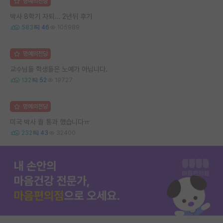
명예의전당
박사 8학기 자퇴... 2년뒤 후기
583
46
105989
명예의전당
교수님들 학생들은 노예가 아닙니다.
132
52
19727
명예의전당
미국 박사 퀄 통과 했습니다ㅠ
232
43
32400