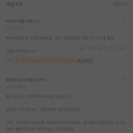
댓글 5개
댓글쓰기
재팬라운지 🌸
허기진 카를 가우스
2021.03.03
특수대학원 한 번 알아보세요. 연대 공학대학원 같은 곳 가시면 될듯.
0
0
0
0
0
대댓글 1개
대댓글 쓰기
해당 댓글을 보려면 로그인이 필요합니다.
로그인하기
춤추는 도스토예프스키
2021.03.03
K는 있구요. CS쪽에 파트분들 많습니다.
펀딩이 이미 있어서, 기업과제는 참여 안하구요.
근데, 생각보다 파트분들 학교에 자주 안오세요. 회사일이 바쁜건지, 교수님
이랑 개별적으로만 미팅하는진 모르겠네요.