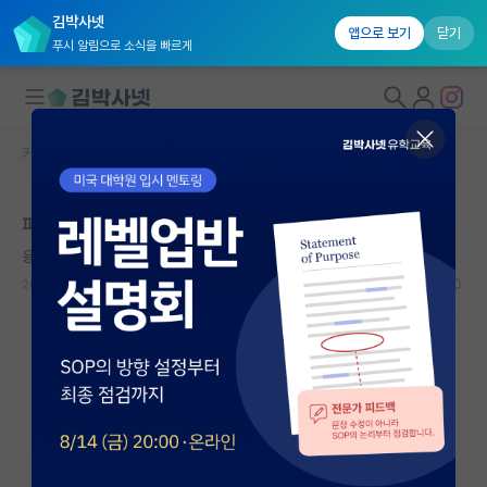
김박사넷
앱으로 보기
닫기
푸시 알림으로 소식을 빠르게
커뮤니티 홈
자유 게시판(아무개랩)
대학원생 모집
파트 석사
국내대학원 정보
용감한 헤르만 헤세
연구실&오픈랩
2021.03.03
5
3779
커뮤니티
커뮤니티 홈
전체글보기
베스트 게시판
IF 명예의전당