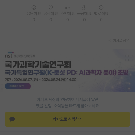
PI 전용 게시판
응원해요
공감해요
추천해요
궁금해요
별로에요
0
0
0
0
0
인문사회 계열 게시판
특수/전문대학원 게시판
게시글 공유
반도체/AI 게시판
장학금/장학생 게시판
학술 정보 게시판
홍보 게시판
커리어
카카오 계정과 연동하여 게시글에 달린
유학교육
댓글 알람, 소식등을 빠르게 받아보세요
이벤트
카카오로 시작하기
반도체 아카데미