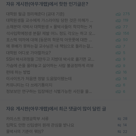
자유 게시판(아무개랩)에서 핫한 인기글은?
대학원 월급 정리해준다 (공대 기준)
275
대학원생들 교수에게 가스라이팅 당한 것은 이해가 갑니다. 안타깝네요.
119
소재분야 석박사 대학원생 + 물박사들이 착각하는 거
77
석사입학예정생 분들! 제발 어느 정도 각오는 하고 오세요.
156
포스텍 억까에 대해 (동문의 학문적 아웃풋에 대한 반박)
50
왜 후배가 못하는걸 교수님은 내 책임으로 돌리는걸까요?
7
대학원 어디로 가야할까요?
5
SSH 박사과정을 그만두고 지방대 박사로 옮기면 교수의 꿈은 끝일까요?
9
가슴에 손을 올려놓고 싫어하는 사람 불공정하게 리뷰
9
편애 하는 방법
16
이사이트가 처음엔 정말 도움많이됐는데
14
커뮤니티는 다 쓰레기통이지
6
정보보안 연구하는 입장에선 식별가능한 사진을 올리는건 비추이긴함
6
자유 게시판(아무개랩)에서 최근 댓글이 많이 달린 글
카이스트 경영공학부 서류
28
입학도 안한 신입생이 원래 관심을 받나요
14
물박사의 기준이 뭐임?
22