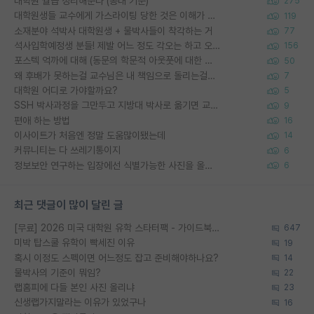
대학원 월급 정리해준다 (공대 기준)
275
대학원생들 교수에게 가스라이팅 당한 것은 이해가 갑니다. 안타깝네요.
119
소재분야 석박사 대학원생 + 물박사들이 착각하는 거
77
석사입학예정생 분들! 제발 어느 정도 각오는 하고 오세요.
156
포스텍 억까에 대해 (동문의 학문적 아웃풋에 대한 반박)
50
왜 후배가 못하는걸 교수님은 내 책임으로 돌리는걸까요?
7
대학원 어디로 가야할까요?
5
SSH 박사과정을 그만두고 지방대 박사로 옮기면 교수의 꿈은 끝일까요?
9
편애 하는 방법
16
이사이트가 처음엔 정말 도움많이됐는데
14
커뮤니티는 다 쓰레기통이지
6
정보보안 연구하는 입장에선 식별가능한 사진을 올리는건 비추이긴함
6
최근 댓글이 많이 달린 글
[무료] 2026 미국 대학원 유학 스타터팩 - 가이드북 & 합격자 컨택메일 템플릿
647
미박 탑스쿨 유학이 빡세진 이유
19
혹시 이정도 스펙이면 어느정도 잡고 준비해야하나요?
14
물박사의 기준이 뭐임?
22
랩홈피에 다들 본인 사진 올리냐
23
신생랩가지말라는 이유가 있었구나
16