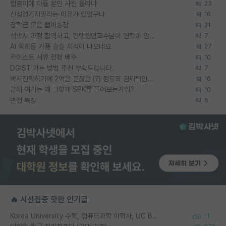
랩홈피에 다들 본인 사진 올리냐
23
신생랩가지말라는 이유가 있었구나
16
장학금 모은 랩비통장
21
석박사 과정 합격하고, 컨택했던교수님이 연락이 안됩니다...
7
AI 학회들 거품 슬슬 지적이 나오네요
27
카이스트 서류 전형 배수
10
DGIST 가는 방법 추천 부탁드립니다.
7
박사진학하기에 2억은 괜찮은 (?) 정도의 경제력인가요
16
근데 여기는 왜 그렇게 SPK를 물어보는거임?
10
면접 복장
5
🔥 시선집중 핫한 인기글
Korea University 수학, 컴퓨터과학 이학사, UC Berkeley 산업공학 대학원 공학박사가 되는 것은 쉽지 않겠죠?
11