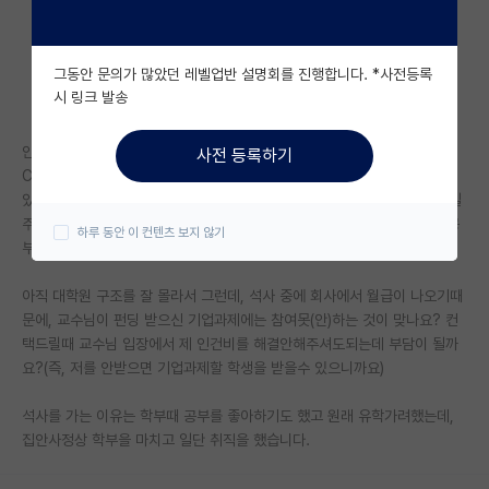
자유 게시판(아무개랩)
그동안 문의가 많았던 레벨업반 설명회를 진행합니다. *사전등록
미국 유학 게시판
시 링크 발송
미국 대학원 합격 후기 게시판
안녕하세요.
사전 등록하기
대학원생 모집 게시판
Cs 분야에서 spk에 파트 석사가 있는 랩이 있을까요? 현재 회사를 다니고
있고 회사 지원으로 석사를 하려하는데, 파트 석사로 입학하고 싶습니다!(일
대학원 합격 후기 게시판
주일에 평일 이틀은 회사에 출근 안해도 되어서 연구실에 출근해서 연구/공
하루 동안 이 컨텐츠 보지 않기
부 할 예정)
연구실(PI) 홍보 게시판
아직 대학원 구조를 잘 몰라서 그런데, 석사 중에 회사에서 월급이 나오기때
석박사 채용 정보 게시판
문에, 교수님이 펀딩 받으신 기업과제에는 참여못(안)하는 것이 맞나요? 컨
택드릴때 교수님 입장에서 제 인건비를 해결안해주셔도되는데 부담이 될까
임용 정보 게시판
요?(즉, 저를 안받으면 기업과제할 학생을 받을수 있으니까요)
학부 인턴 게시판
석사를 가는 이유는 학부때 공부를 좋아하기도 했고 원래 유학가려했는데,
취업 게시판
집안사정상 학부을 마치고 일단 취직을 했습니다.
임용 후기 게시판