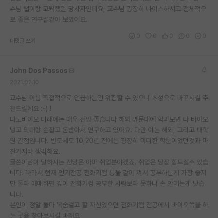
수님 랩이랑 코웍했던 당사자인데요, 교수님 굉장히 나이스하시고 전체적으
재팬라운지 🌸
로 좋은 연구실같아 보였어요.
0
0
0
0
0
대댓글 쓰기
John Dos Passos
2021.02.10
교수님 이름 직접적으로 언급하는건 위험할 수 있으니 초성으로 바꾸시길 추
천드릴게요 :-) !
나노바이오 미래에는 매우 전망 좋습니다 해외 명문대에 학과보면 다 바이오
넣고 의대랑 손잡고 돈받아서 연구하고 있어요. 다만 이는 해외, 그리고 대학
원 관점입니다. 반도체도 10,20년 전에는 굉장히 미미한 학문이었던것과 마
찬가지라 생각해요.
글쓴이님이 말하시는 전망은 아마 취업분야겠죠. 취업은 당장 힘드실수 있습
니다. 따라서 현재 인기전공 전화기컴 등을 같이 껴서 공부하는게 가장 좋지
만 둘다 애매하면 깊이 전화기컴 공부한 사람보다 못하니 손 안데는게 낫습
니다.
본인이 정말 둘다 목숨걸고 할 자신있으면 전화기컴 전공에서 바이오쪽을 하
는 곳을 찾아보시길 바래요