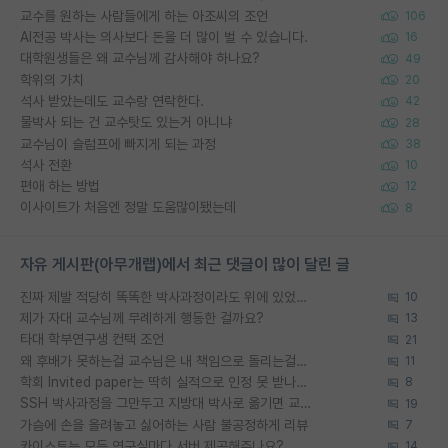
교수를 원하는 사람들에게 하는 아조씨의 조언
106
AI전공 박사는 의사보다 돈을 더 많이 벌 수 있습니다.
16
대학원생들은 왜 교수님께 감사해야 하나요?
49
학위의 가치
20
석사 받았는데도 교수랑 연락한다.
42
물박사 되는 건 교수탓도 있는거 아니냐
28
교수님이 슬럼프에 빠지게 되는 과정
38
석사 전환
10
편애 하는 방법
12
이사이트가 처음엔 정말 도움많이됐는데
8
자유 게시판(아무개랩)에서 최근 댓글이 많이 달린 글
진짜 제발 적당히 똑똑한 박사과정이라도 위에 있었으면..
10
제가 자대 교수님께 무례하게 행동한 걸까요?
13
타대 학부연구생 컨택 조언
21
왜 후배가 못하는걸 교수님은 내 책임으로 돌리는걸까요?
11
학회 Invited paper는 딱히 실적으로 인정 못 받나요?
8
SSH 박사과정을 그만두고 지방대 박사로 옮기면 교수의 꿈은 끝일까요?
19
가슴에 손을 올려놓고 싫어하는 사람 불공정하게 리뷰
7
카이스트는 모든 연구실마다 서버 제공해주나요?
14