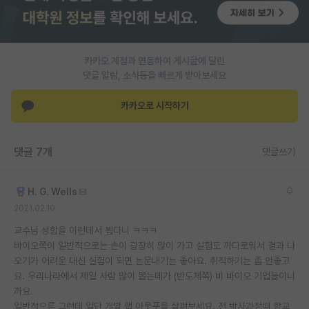
PI 전용 게시판
인문사회 계열 게시판
카카오 계정과 연동하여 게시글에 달린
댓글 알람, 소식등을 빠르게 받아보세요
특수/전문대학원 게시판
반도체/AI 게시판
카카오로 시작하기
장학금/장학생 게시판
댓글 7개
댓글쓰기
학술 정보 게시판
홍보 게시판
H. G. Wells
2021.02.10
커리어
교수님 성함을 이런데서 뵙다니 ㅋㅋㅋ
유학교육
바이오쪽이 일반적으로는 손이 굉장히 많이 가고 실험도 까다로워서 결과 나
오기가 어려운 대신 실험이 되면 논문내기는 좋아요. 취직하기는 좀 안좋고
이벤트
요. 우리나라에서 제일 사람 많이 뽑는데가 (반도체쪽) 비 바이오 기업들이니
까요.
반도체 아카데미
일반적으론 그런데 일단 개별 랩 아웃풋을 살펴보세요. 전 박사과정때 함교