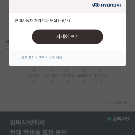
자유 게시판(아무개랩)
현대자동차 계약학과 모집 (~8/7)
미국 유학 게시판
미국 대학원 합격 후기 게시판
자세히 보기
에 관심이 있어 논문을 읽어본 후 컨택해보려하는데 이 분야는 전망이 안좋
대학원생 모집 게시판
은가요?ㅜㅜ 바이오쪽은 가지말라는 글들이 많아서요..
하루 동안 이 컨텐츠 보지 않기
대학원 합격 후기 게시판
연구실(PI) 홍보 게시판
응원해요
공감해요
추천해요
궁금해요
별로에요
0
0
0
0
1
석박사 채용 정보 게시판
임용 정보 게시판
게시글 공유
학부 인턴 게시판
취업 게시판
임용 후기 게시판