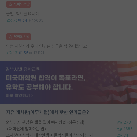
명예의전당
졸업, 학계를 떠나며
72
24
15063
명예의전당
인턴 지원자가 우리 연구실 논문을 싹 읽어왔네요
131
55
131121
자유 게시판(아무개랩)에서 핫한 인기글은?
외부에서 괜찮은 랩을 알아보는 방법 (장문주의)
273
<대학원에 입학하는 법>
1388
소재분야 석박사 대학원생 + 물박사들이 착각하는 거
71