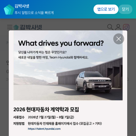
김박사넷
앱으로 보기
닫기
푸시 알림으로 소식을 빠르게
커뮤니티 홈
자유 게시판(아무개랩)
대학원생 모집
연대 함승주 교수님 나노바이오시스템랩실
국내대학원 정보
Gertrude Belle Elion
연구실&오픈랩
2021.02.10
7
6073
커뮤니티
커뮤니티 홈
전체글보기
베스트 게시판
IF 명예의전당