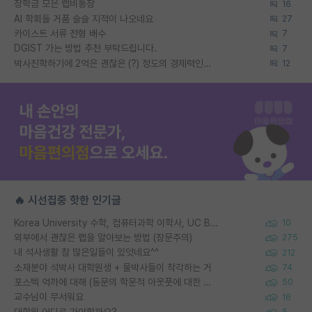
장학금 모은 랩비통장
16
AI 학회들 거품 슬슬 지적이 나오네요
27
카이스트 서류 전형 배수
7
DGIST 가는 방법 추천 부탁드립니다.
7
박사진학하기에 2억은 괜찮은 (?) 정도의 경제력인가요
12
🔥 시선집중 핫한 인기글
Korea University 수학, 컴퓨터과학 이학사, UC Berkeley 산업공학 대학원 공학박사가 되는 것은 쉽지 않겠죠?
10
외부에서 괜찮은 랩을 알아보는 방법 (장문주의)
275
내 석사생활 참 많은일들이 있엇네요^^
212
소재분야 석박사 대학원생 + 물박사들이 착각하는 거
74
포스텍 억까에 대해 (동문의 학문적 아웃풋에 대한 반박)
50
교수님이 무서워요
16
대학원 어디로 가야할까요?