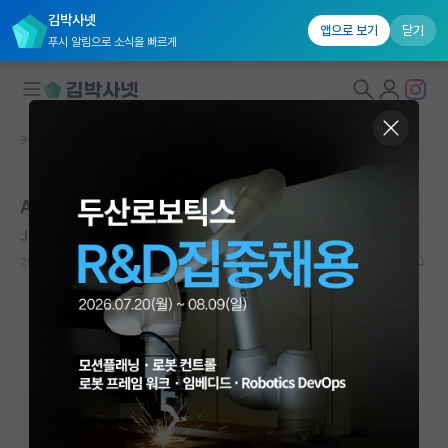
김박사넷
앱으로 보기
닫기
푸시 알림으로 소식을 빠르게
커뮤니티 홈
자유 게시판(아무개랩)
대학원생 모집
AI가 레드오션이라고 하는 사람들 중
국내대학원 정보
Johannes Bosscha
*
연구실&오픈랩
2021.01.06
41
22050
커뮤니티
커뮤니티 홈
전체글보기
베스트 게시판
IF 명예의전당