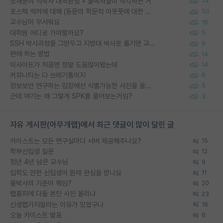
소재분야 석박사 대학원생 + 물박사들이 착각하는 거
74
포스텍 억까에 대해 (동문의 학문적 아웃풋에 대한 반박)
50
교수님이 무서워요
16
대학원 어디로 가야할까요?
5
SSH 박사과정을 그만두고 지방대 박사로 옮기면 교수의 꿈은 끝일까요?
9
편애 하는 방법
14
이사이트가 처음엔 정말 도움많이됐는데
14
커뮤니티는 다 쓰레기통이지
6
정보보안 연구하는 입장에선 식별가능한 사진을 올리는건 비추이긴함
5
근데 여기는 왜 그렇게 SPK를 물어보는거임?
3
자유 게시판(아무개랩)에서 최근 댓글이 많이 달린 글
카이스트는 모든 연구실마다 서버 제공해주나요?
15
학부신입생 질문
12
정년 4년 남은 교수님
9
입학도 안한 신입생이 원래 관심을 받나요
11
물박사의 기준이 뭐임?
20
랩홈피에 다들 본인 사진 올리냐
23
신생랩가지말라는 이유가 있었구나
16
오늘 카이스트 발표
6