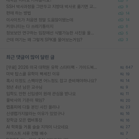
5
SSH 박사과정을 그만두고 지방대 박사로 옮기면 교수의 꿈은 끝일까요?
9
편애 하는 방법
14
이사이트가 처음엔 정말 도움많이됐는데
14
커뮤니티는 다 쓰레기통이지
6
정보보안 연구하는 입장에선 식별가능한 사진을 올리는건 비추이긴함
5
근데 여기는 왜 그렇게 SPK를 물어보는거임?
3
최근 댓글이 많이 달린 글
[무료] 2026 미국 대학원 유학 스타터팩 - 가이드북 & 합격자 컨택메일 템플릿
647
미박 탑스쿨 유학이 빡세진 이유
19
혹시 이정도 스펙이면 어느정도 잡고 준비해야하나요?
14
정년 4년 남은 교수님
9
입학도 안한 신입생이 원래 관심을 받나요
11
물박사의 기준이 뭐임?
20
랩홈피에 다들 본인 사진 올리냐
23
신생랩가지말라는 이유가 있었구나
16
장학금 모은 랩비통장
16
AI 학회들 거품 슬슬 지적이 나오네요
27
카이스트 서류 전형 배수
7