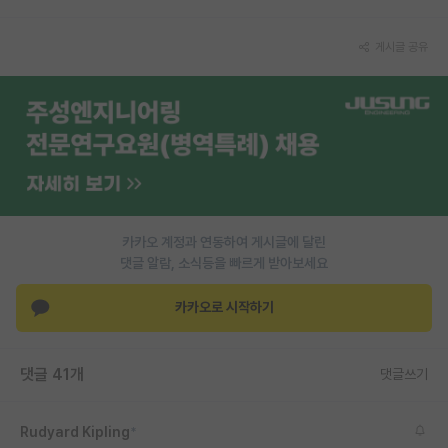
PI 전용 게시판
게시글 공유
인문사회 계열 게시판
특수/전문대학원 게시판
반도체/AI 게시판
장학금/장학생 게시판
학술 정보 게시판
카카오 계정과 연동하여 게시글에 달린
댓글 알람, 소식등을 빠르게 받아보세요
홍보 게시판
카카오로 시작하기
커리어
유학교육
댓글 41개
댓글쓰기
이벤트
반도체 아카데미
Rudyard Kipling
*