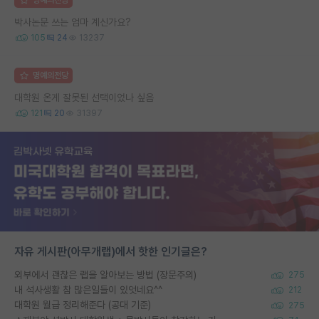
박사논문 쓰는 엄마 계신가요?
105
24
13237
명예의전당
대학원 온게 잘못된 선택이었나 싶음
121
20
31397
자유 게시판(아무개랩)에서 핫한 인기글은?
외부에서 괜찮은 랩을 알아보는 방법 (장문주의)
275
내 석사생활 참 많은일들이 있엇네요^^
212
대학원 월급 정리해준다 (공대 기준)
275