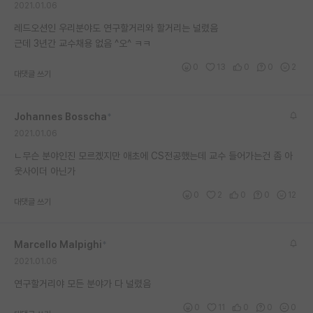
2021.01.06
재팬라운지 🌸
레드오션인 우리분야도 연구할거리와 할거리는 널렸음
근데 3년간 교수채용 없음 ^오^ ㅋㅋ
0
13
0
0
2
대댓글 쓰기
Johannes Bosscha
*
2021.01.06
ㄴ무슨 분야인진 모르곘지만 애초에 CS전공했는데 교수 들어가는건 좀 아
웃사이더 아닌가
0
2
0
0
12
대댓글 쓰기
Marcello Malpighi
*
2021.01.06
연구할거리야 모든 분야가 다 널렸음
0
11
0
0
0