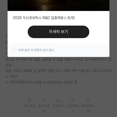
자유 게시판(아무개랩)
2026 두산로보틱스 R&D 집중채용 (~8/9)
미국 유학 게시판
미국 대학원 합격 후기 게시판
자세히 보기
AI가 레드오션이라고 하는 사람들 중
대학원생 모집 게시판
대학교에서 CS혹은 통계를 전공했으면서 AI를 제대로 공부한 사람이 얼마
나 될까..
하루 동안 이 컨텐츠 보지 않기
대학원 합격 후기 게시판
이번에 석사 진입하면서 대가리 깨져가면서 공부하면서 느끼는게
앞으로 연구해야 할 것들, 응용할 수 있을 것들이 아직도 천지 삐까리인거 같
연구실(PI) 홍보 게시판
은데..
채용 시장도 해외로 눈 넓히면 엄청 크고, 대체 어떤 거를 보고 레드오션이라
석박사 채용 정보 게시판
는 거임?
+) 존문가한텐 레드오션일 수 있겠다라는 생각은 듬
임용 정보 게시판
학부 인턴 게시판
취업 게시판
응원해요
공감해요
추천해요
궁금해요
별로에요
0
15
0
0
16
임용 후기 게시판