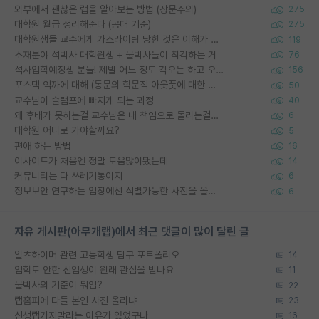
외부에서 괜찮은 랩을 알아보는 방법 (장문주의)
275
대학원 월급 정리해준다 (공대 기준)
275
대학원생들 교수에게 가스라이팅 당한 것은 이해가 갑니다. 안타깝네요.
119
소재분야 석박사 대학원생 + 물박사들이 착각하는 거
76
석사입학예정생 분들! 제발 어느 정도 각오는 하고 오세요.
156
포스텍 억까에 대해 (동문의 학문적 아웃풋에 대한 반박)
50
교수님이 슬럼프에 빠지게 되는 과정
40
왜 후배가 못하는걸 교수님은 내 책임으로 돌리는걸까요?
6
대학원 어디로 가야할까요?
5
편애 하는 방법
16
이사이트가 처음엔 정말 도움많이됐는데
14
커뮤니티는 다 쓰레기통이지
6
정보보안 연구하는 입장에선 식별가능한 사진을 올리는건 비추이긴함
6
자유 게시판(아무개랩)에서 최근 댓글이 많이 달린 글
알츠하이머 관련 고등학생 탐구 포트폴리오
14
입학도 안한 신입생이 원래 관심을 받나요
11
물박사의 기준이 뭐임?
22
랩홈피에 다들 본인 사진 올리냐
23
신생랩가지말라는 이유가 있었구나
16