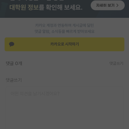
PI 전용 게시판
인문사회 계열 게시판
카카오 계정과 연동하여 게시글에 달린
댓글 알람, 소식등을 빠르게 받아보세요
특수/전문대학원 게시판
반도체/AI 게시판
카카오로 시작하기
장학금/장학생 게시판
댓글 0개
댓글쓰기
학술 정보 게시판
홍보 게시판
댓글쓰기
커리어
유학교육
이벤트
반도체 아카데미