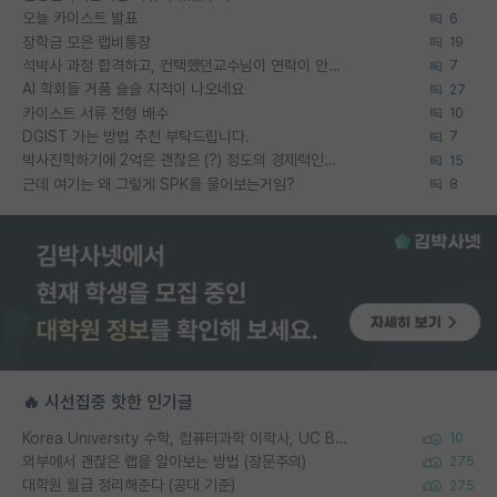
오늘 카이스트 발표
6
장학금 모은 랩비통장
19
석박사 과정 합격하고, 컨택했던교수님이 연락이 안됩니다...
7
AI 학회들 거품 슬슬 지적이 나오네요
27
카이스트 서류 전형 배수
10
DGIST 가는 방법 추천 부탁드립니다.
7
박사진학하기에 2억은 괜찮은 (?) 정도의 경제력인가요
15
근데 여기는 왜 그렇게 SPK를 물어보는거임?
8
🔥 시선집중 핫한 인기글
Korea University 수학, 컴퓨터과학 이학사, UC Berkeley 산업공학 대학원 공학박사가 되는 것은 쉽지 않겠죠?
10
외부에서 괜찮은 랩을 알아보는 방법 (장문주의)
275
대학원 월급 정리해준다 (공대 기준)
275