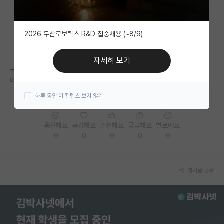
자유 게시판(아무개랩)
2026 두산로보틱스 R&D 집중채용 (~8/9)
미국 유학 게시판
미국 대학원 합격 후기 게시판
자세히 보기
구술면접 대상자인데
대학원생 모집 게시판
어떤 식으로 준비하면 될까요?
하루 동안 이 컨텐츠 보지 않기
대학원 합격 후기 게시판
연구실(PI) 홍보 게시판
응원해요
공감해요
추천해요
궁금해요
별로에요
0
0
0
0
0
석박사 채용 정보 게시판
임용 정보 게시판
게시글 공유
학부 인턴 게시판
취업 게시판
임용 후기 게시판