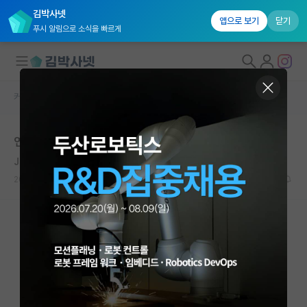
김박사넷
앱으로 보기
닫기
푸시 알림으로 소식을 빠르게
커뮤니티 홈
자유 게시판(아무개랩)
대학원생 모집
연대 경제학과
국내대학원 정보
Jules Henri Poincare
연구실&오픈랩
2020.12.04
0
6965
커뮤니티
커뮤니티 홈
전체글보기
베스트 게시판
IF 명예의전당