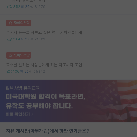
352
26
81279
명예의전당
주저자 논문을 써보고 싶은 학부 저학년들에게
244
27
79925
명예의전당
교수를 원하는 사람들에게 하는 아조씨의 조언
106
22
25242
자유 게시판(아무개랩)에서 핫한 인기글은?