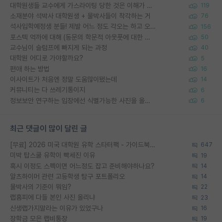
대학원생들 교수에게 가스라이팅 당한 것은 이해가 갑니다. 안타깝네요.
119
소재분야 석박사 대학원생 + 물박사들이 착각하는 거
76
석사입학예정생 분들! 제발 어느 정도 각오는 하고 오세요.
156
포스텍 억까에 대해 (동문의 학문적 아웃풋에 대한 반박)
50
교수님이 슬럼프에 빠지게 되는 과정
40
대학원 어디로 가야할까요?
5
편애 하는 방법
16
이사이트가 처음엔 정말 도움많이됐는데
14
커뮤니티는 다 쓰레기통이지
6
정보보안 연구하는 입장에선 식별가능한 사진을 올리는건 비추이긴함
6
최근 댓글이 많이 달린 글
[무료] 2026 미국 대학원 유학 스타터팩 - 가이드북 & 합격자 컨택메일 템플릿
647
미박 탑스쿨 유학이 빡세진 이유
19
혹시 이정도 스펙이면 어느정도 잡고 준비해야하나요?
14
알츠하이머 관련 고등학생 탐구 포트폴리오
14
물박사의 기준이 뭐임?
22
랩홈피에 다들 본인 사진 올리냐
23
신생랩가지말라는 이유가 있었구나
16
장학금 모은 랩비통장
19