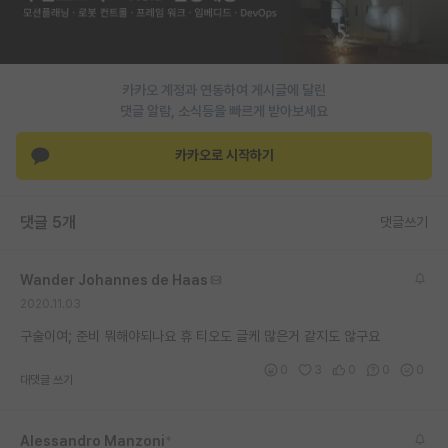
PI 전용 게시판
인문사회 계열 게시판
카카오 계정과 연동하여 게시글에 달린
특수/전문대학원 게시판
댓글 알람, 소식등을 빠르게 받아보세요
반도체/AI 게시판
카카오로 시작하기
장학금/장학생 게시판
댓글 5개
댓글쓰기
학술 정보 게시판
홍보 게시판
Wander Johannes de Haas
2020.11.03
커리어
구술이여; 준비 뭐해야되나요 휴 티오도 글케 많은거 같지도 않구요
유학교육
0
3
0
0
0
대댓글 쓰기
이벤트
반도체 아카데미
Alessandro Manzoni
*