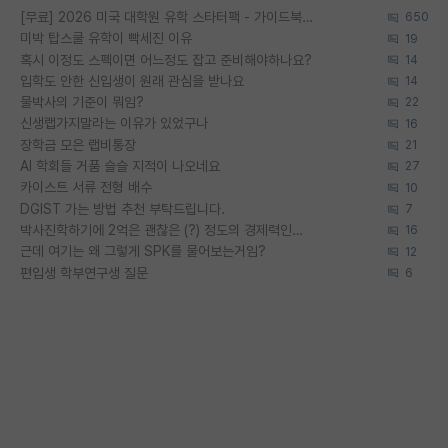
[무료] 2026 미국 대학원 유학 스타터팩 - 가이드북 & 합격자 컨택메일 템플릿
650
미박 탑스쿨 유학이 빡세진 이유
19
혹시 이정도 스펙이면 어느정도 잡고 준비해야하나요?
14
입학도 안한 신입생이 원래 관심을 받나요
14
물박사의 기준이 뭐임?
22
신생랩가지말라는 이유가 있었구나
16
장학금 모은 랩비통장
21
AI 학회들 거품 슬슬 지적이 나오네요
27
카이스트 서류 전형 배수
10
DGIST 가는 방법 추천 부탁드립니다.
7
박사진학하기에 2억은 괜찮은 (?) 정도의 경제력인가요
16
근데 여기는 왜 그렇게 SPK를 물어보는거임?
12
편입생 학부연구생 질문
6