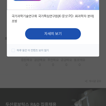
자유 게시판(아무개랩)
국가과학기술연구회 국가특임연구원(K-문샷 PD: AI과학자 분야)
미국 유학 게시판
초빙
미국 대학원 합격 후기 게시판
자세히 보기
대학원생 모집 게시판
혹시 자대생분들은 다 인성면접 뜨는건가요??
대학원 합격 후기 게시판
하루 동안 이 컨텐츠 보지 않기
연구실(PI) 홍보 게시판
응원해요
공감해요
추천해요
궁금해요
별로에요
0
0
0
0
0
석박사 채용 정보 게시판
임용 정보 게시판
게시글 공유
학부 인턴 게시판
취업 게시판
임용 후기 게시판