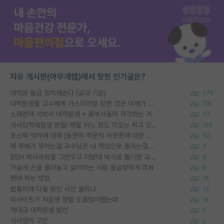
자유 게시판(아무개랩)에서 핫한 인기글은?
대학원 월급 정리해준다 (공대 기준)
275
대학원생들 교수에게 가스라이팅 당한 것은 이해가 갑니다. 안타깝네요.
119
소재분야 석박사 대학원생 + 물박사들이 착각하는 거
77
석사입학예정생 분들! 제발 어느 정도 각오는 하고 오세요.
156
포스텍 억까에 대해 (동문의 학문적 아웃풋에 대한 반박)
50
왜 후배가 못하는걸 교수님은 내 책임으로 돌리는걸까요?
7
SSH 박사과정을 그만두고 지방대 박사로 옮기면 교수의 꿈은 끝일까요?
9
가슴에 손을 올려놓고 싫어하는 사람 불공정하게 리뷰
9
편애 하는 방법
16
랩홈피에 다들 본인 사진 올리냐
13
이사이트가 처음엔 정말 도움많이됐는데
14
역대급 대학원생 빌런
2
석사생의 고민
2