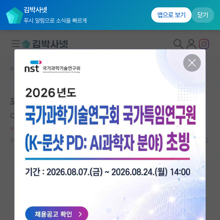
김박사넷
앱으로 보기
닫기
푸시 알림으로 소식을 빠르게
커뮤니티 홈
자유 게시판(아무개랩)
대학원생 모집
포스텍 산업경영공학과 인성뜨신분 계시나요??
국내대학원 정보
Charles Édouard Guillaume
*
연구실&오픈랩
누적 신고가 100개 이상인 사용자입니다.
커뮤니티
2020.11.03
5
8444
커뮤니티 홈
전체글보기
베스트 게시판
IF 명예의전당