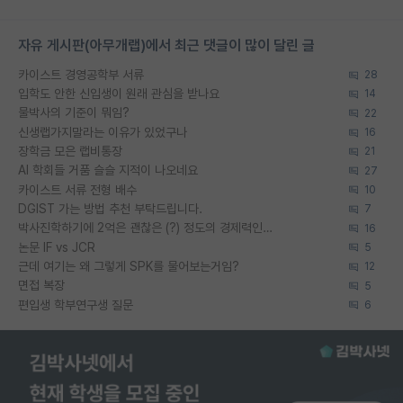
자유 게시판(아무개랩)에서 최근 댓글이 많이 달린 글
카이스트 경영공학부 서류
28
입학도 안한 신입생이 원래 관심을 받나요
14
물박사의 기준이 뭐임?
22
신생랩가지말라는 이유가 있었구나
16
장학금 모은 랩비통장
21
AI 학회들 거품 슬슬 지적이 나오네요
27
카이스트 서류 전형 배수
10
DGIST 가는 방법 추천 부탁드립니다.
7
박사진학하기에 2억은 괜찮은 (?) 정도의 경제력인가요
16
논문 IF vs JCR
5
근데 여기는 왜 그렇게 SPK를 물어보는거임?
12
면접 복장
5
편입생 학부연구생 질문
6