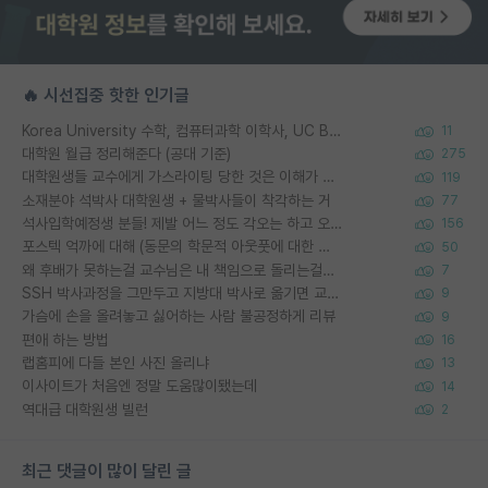
🔥 시선집중 핫한 인기글
Korea University 수학, 컴퓨터과학 이학사, UC Berkeley 산업공학 대학원 공학박사가 되는 것은 쉽지 않겠죠?
11
대학원 월급 정리해준다 (공대 기준)
275
대학원생들 교수에게 가스라이팅 당한 것은 이해가 갑니다. 안타깝네요.
119
소재분야 석박사 대학원생 + 물박사들이 착각하는 거
77
석사입학예정생 분들! 제발 어느 정도 각오는 하고 오세요.
156
포스텍 억까에 대해 (동문의 학문적 아웃풋에 대한 반박)
50
왜 후배가 못하는걸 교수님은 내 책임으로 돌리는걸까요?
7
SSH 박사과정을 그만두고 지방대 박사로 옮기면 교수의 꿈은 끝일까요?
9
가슴에 손을 올려놓고 싫어하는 사람 불공정하게 리뷰
9
편애 하는 방법
16
랩홈피에 다들 본인 사진 올리냐
13
이사이트가 처음엔 정말 도움많이됐는데
14
역대급 대학원생 빌런
2
최근 댓글이 많이 달린 글