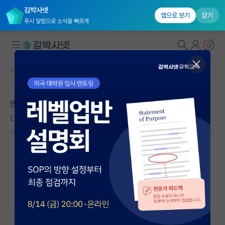
김박사넷
앱으로 보기
닫기
푸시 알림으로 소식을 빠르게
커뮤니티 홈
자유 게시판(아무개랩)
대학원생 모집
반도체 실험 대학원 질문
국내대학원 정보
Ernst Haeckel
*
연구실&오픈랩
2020.10.26
4
8127
커뮤니티
커뮤니티 홈
전체글보기
베스트 게시판
IF 명예의전당