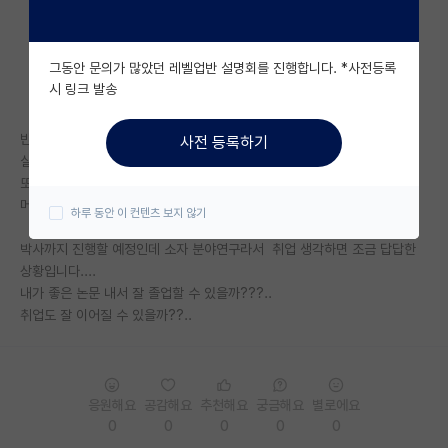
자유 게시판(아무개랩)
그동안 문의가 많았던 레벨업반 설명회를 진행합니다. *사전등록
미국 유학 게시판
시 링크 발송
미국 대학원 합격 후기 게시판
반도체 실험쪽 대학원 다니는 석사2기인인데 선배들이
사전 등록하기
대학원생 모집 게시판
실험 꽉잡고 장비 사용 하기도 어려운 상황입니다..
또, 선배들이랑 사이가 조금씩 틀어지고있습니다
대학원 합격 후기 게시판
머리박고 실적 생각보단 굽신굽신 해야하는걸까요???
하루 동안 이 컨텐츠 보지 않기
연구실(PI) 홍보 게시판
박사까지 진행할 예정인데 소자 분야연구라서 취업 생각하면 조금 답답한
상황입니다....
석박사 채용 정보 게시판
내가 좋은 논문 내서 잘 졸업할 수 있을까???..
취업도 잘 이어질 수 있을까??..
임용 정보 게시판
학부 인턴 게시판
취업 게시판
응원해요
공감해요
추천해요
궁금해요
별로에요
0
0
0
0
0
임용 후기 게시판