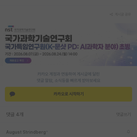
PI 전용 게시판
게시글 공유
인문사회 계열 게시판
특수/전문대학원 게시판
반도체/AI 게시판
장학금/장학생 게시판
학술 정보 게시판
카카오 계정과 연동하여 게시글에 달린
댓글 알람, 소식등을 빠르게 받아보세요
홍보 게시판
카카오로 시작하기
커리어
유학교육
댓글 4개
댓글쓰기
이벤트
반도체 아카데미
August Strindberg
*