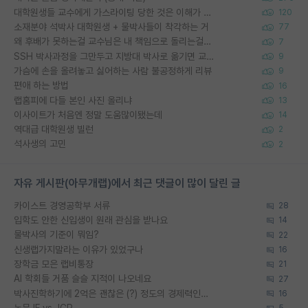
대학원생들 교수에게 가스라이팅 당한 것은 이해가 갑니다. 안타깝네요.
120
소재분야 석박사 대학원생 + 물박사들이 착각하는 거
77
왜 후배가 못하는걸 교수님은 내 책임으로 돌리는걸까요?
7
SSH 박사과정을 그만두고 지방대 박사로 옮기면 교수의 꿈은 끝일까요?
9
가슴에 손을 올려놓고 싫어하는 사람 불공정하게 리뷰
9
편애 하는 방법
16
랩홈피에 다들 본인 사진 올리냐
13
이사이트가 처음엔 정말 도움많이됐는데
14
역대급 대학원생 빌런
2
석사생의 고민
2
자유 게시판(아무개랩)에서 최근 댓글이 많이 달린 글
카이스트 경영공학부 서류
28
입학도 안한 신입생이 원래 관심을 받나요
14
물박사의 기준이 뭐임?
22
신생랩가지말라는 이유가 있었구나
16
장학금 모은 랩비통장
21
AI 학회들 거품 슬슬 지적이 나오네요
27
박사진학하기에 2억은 괜찮은 (?) 정도의 경제력인가요
16
논문 IF vs JCR