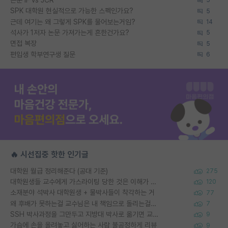
5
SPK 대학원 현실적으로 가능한 스펙인가요?
5
근데 여기는 왜 그렇게 SPK를 물어보는거임?
14
석사가 1저자 논문 가져가는게 흔한건가요?
5
면접 복장
5
편입생 학부연구생 질문
6
🔥 시선집중 핫한 인기글
대학원 월급 정리해준다 (공대 기준)
275
대학원생들 교수에게 가스라이팅 당한 것은 이해가 갑니다. 안타깝네요.
120
소재분야 석박사 대학원생 + 물박사들이 착각하는 거
77
왜 후배가 못하는걸 교수님은 내 책임으로 돌리는걸까요?
7
SSH 박사과정을 그만두고 지방대 박사로 옮기면 교수의 꿈은 끝일까요?
9
가슴에 손을 올려놓고 싫어하는 사람 불공정하게 리뷰
9