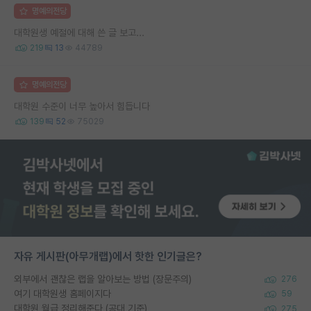
명예의전당
대학원생 예절에 대해 쓴 글 보고...
219
13
44789
명예의전당
대학원 수준이 너무 높아서 힘듭니다
139
52
75029
자유 게시판(아무개랩)에서 핫한 인기글은?
외부에서 괜찮은 랩을 알아보는 방법 (장문주의)
276
여기 대학원생 홈페이지다
59
대학원 월급 정리해준다 (공대 기준)
275