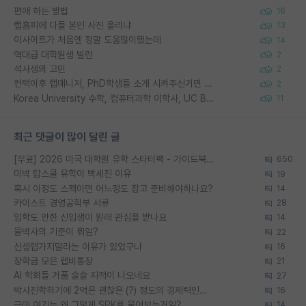
편애 하는 방법
16
랩홈피에 다들 본인 사진 올리냐
13
이사이트가 처음엔 정말 도움많이됐는데
14
역대급 대학원생 빌런
2
석사생의 고민
2
컨택이후 랩매니저, PhD학생들 소개 시켜주신거면 거의 컨펌에 가깝나요?
2
Korea University 수학, 컴퓨터과학 이학사, UC Berkeley 산업공학 대학원 공학박사가 되는 것은 쉽지 않겠죠?
11
최근 댓글이 많이 달린 글
[무료] 2026 미국 대학원 유학 스타터팩 - 가이드북 & 합격자 컨택메일 템플릿
650
미박 탑스쿨 유학이 빡세진 이유
19
혹시 이정도 스펙이면 어느정도 잡고 준비해야하나요?
14
카이스트 경영공학부 서류
28
입학도 안한 신입생이 원래 관심을 받나요
14
물박사의 기준이 뭐임?
22
신생랩가지말라는 이유가 있었구나
16
장학금 모은 랩비통장
21
AI 학회들 거품 슬슬 지적이 나오네요
27
박사진학하기에 2억은 괜찮은 (?) 정도의 경제력인가요
16
근데 여기는 왜 그렇게 SPK를 물어보는거임?
14