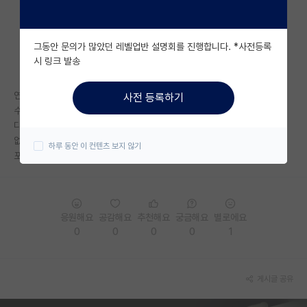
자유 게시판(아무개랩)
그동안 문의가 많았던 레벨업반 설명회를 진행합니다. *사전등록
미국 유학 게시판
시 링크 발송
미국 대학원 합격 후기 게시판
연구실에서 쫓겨났고,
사전 등록하기
대학원생 모집 게시판
수료는 어찌하고 논문쓰려고 컨텍을 했는데
다른교수님들은 메일에 답장조차
대학원 합격 후기 게시판
없으시네요.
하루 동안 이 컨텐츠 보지 않기
포기해야하는거겠죠. ㅠ
연구실(PI) 홍보 게시판
석박사 채용 정보 게시판
응원해요
공감해요
추천해요
궁금해요
별로에요
임용 정보 게시판
0
0
0
0
1
학부 인턴 게시판
취업 게시판
게시글 공유
임용 후기 게시판