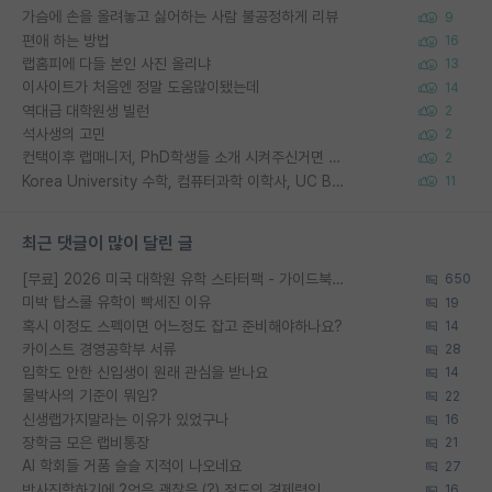
가슴에 손을 올려놓고 싫어하는 사람 불공정하게 리뷰
9
편애 하는 방법
16
랩홈피에 다들 본인 사진 올리냐
13
이사이트가 처음엔 정말 도움많이됐는데
14
역대급 대학원생 빌런
2
석사생의 고민
2
컨택이후 랩매니저, PhD학생들 소개 시켜주신거면 거의 컨펌에 가깝나요?
2
Korea University 수학, 컴퓨터과학 이학사, UC Berkeley 산업공학 대학원 공학박사가 되는 것은 쉽지 않겠죠?
11
최근 댓글이 많이 달린 글
[무료] 2026 미국 대학원 유학 스타터팩 - 가이드북 & 합격자 컨택메일 템플릿
650
미박 탑스쿨 유학이 빡세진 이유
19
혹시 이정도 스펙이면 어느정도 잡고 준비해야하나요?
14
카이스트 경영공학부 서류
28
입학도 안한 신입생이 원래 관심을 받나요
14
물박사의 기준이 뭐임?
22
신생랩가지말라는 이유가 있었구나
16
장학금 모은 랩비통장
21
AI 학회들 거품 슬슬 지적이 나오네요
27
박사진학하기에 2억은 괜찮은 (?) 정도의 경제력인가요
16