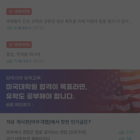
명예의전당
후배들의 진로 선택과 균형된 정보 획득을 위해 익명의 힘을 빌어 다 같이 연봉 공개 타임 한번 갖는 것 어때요?
81
63
20722
명예의전당
졸업, 학계를 떠나며
72
24
15133
자유 게시판(아무개랩)에서 핫한 인기글은?
외부에서 괜찮은 랩을 알아보는 방법 (장문주의)
276
여기 대학원생 홈페이지다
59