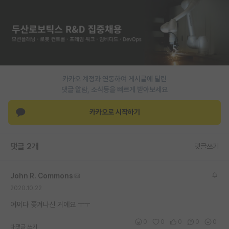
PI 전용 게시판
인문사회 계열 게시판
특수/전문대학원 게시판
반도체/AI 게시판
카카오 계정과 연동하여 게시글에 달린
댓글 알람, 소식등을 빠르게 받아보세요
장학금/장학생 게시판
카카오로 시작하기
학술 정보 게시판
홍보 게시판
댓글 2개
댓글쓰기
커리어
John R. Commons
유학교육
2020.10.22
이벤트
어쩌다 쫓겨나신 거에요 ㅜㅜ
반도체 아카데미
0
0
0
0
0
대댓글 쓰기