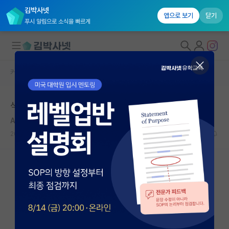
김박사넷
앱으로 보기
닫기
푸시 알림으로 소식을 빠르게
커뮤니티 홈
자유 게시판(아무개랩)
대학원생 모집
석사
국내대학원 정보
Albert Eschenmoser
연구실&오픈랩
2020.10.22
2
6148
커뮤니티
커뮤니티 홈
전체글보기
베스트 게시판
IF 명예의전당