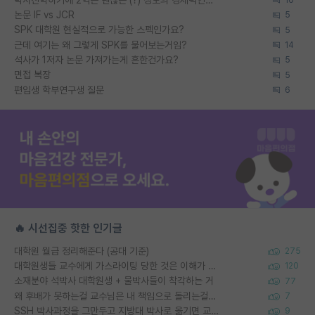
논문 IF vs JCR
5
SPK 대학원 현실적으로 가능한 스펙인가요?
5
근데 여기는 왜 그렇게 SPK를 물어보는거임?
14
석사가 1저자 논문 가져가는게 흔한건가요?
5
면접 복장
5
편입생 학부연구생 질문
6
🔥 시선집중 핫한 인기글
대학원 월급 정리해준다 (공대 기준)
275
대학원생들 교수에게 가스라이팅 당한 것은 이해가 갑니다. 안타깝네요.
120
소재분야 석박사 대학원생 + 물박사들이 착각하는 거
77
왜 후배가 못하는걸 교수님은 내 책임으로 돌리는걸까요?
7
SSH 박사과정을 그만두고 지방대 박사로 옮기면 교수의 꿈은 끝일까요?
9