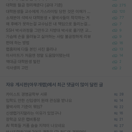
대학원 월급 정리해준다 (공대 기준)
275
대학원생들 교수에게 가스라이팅 당한 것은 이해가 갑니다. 안타깝네요.
120
소재분야 석박사 대학원생 + 물박사들이 착각하는 거
77
왜 후배가 못하는걸 교수님은 내 책임으로 돌리는걸까요?
7
SSH 박사과정을 그만두고 지방대 박사로 옮기면 교수의 꿈은 끝일까요?
9
가슴에 손을 올려놓고 싫어하는 사람 불공정하게 리뷰
9
편애 하는 방법
16
랩홈피에 다들 본인 사진 올리냐
13
이사이트가 처음엔 정말 도움많이됐는데
14
역대급 대학원생 빌런
2
석사생의 고민
2
자유 게시판(아무개랩)에서 최근 댓글이 많이 달린 글
카이스트 경영공학부 서류
28
입학도 안한 신입생이 원래 관심을 받나요
14
물박사의 기준이 뭐임?
22
신생랩가지말라는 이유가 있었구나
16
장학금 모은 랩비통장
21
AI 학회들 거품 슬슬 지적이 나오네요
27
박사진학하기에 2억은 괜찮은 (?) 정도의 경제력인가요
16