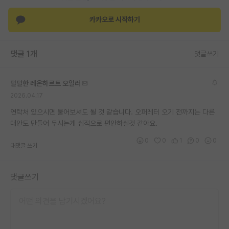
재팬라운지 🌸
카카오로 시작하기
댓글 1개
댓글쓰기
털털한 레온하르트 오일러
2026.04.17
연락처 있으시면 물어보셔도 될 것 같습니다. 오퍼레터 오기 전까지는 다른
대안도 만들어 두시는게 심적으로 편안하실것 같아요.
0
0
1
0
0
대댓글 쓰기
댓글쓰기