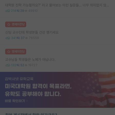
대학원 진학 가능할까요?’ 라고 물어보는 이런 질문들… 너무 의미없지 않나요?
214
29
49910
명예의전당
신임 교수인데 학생분들 건강 챙기세요
341
37
76559
명예의전당
교수님들 학생들은 노예가 아닙니다.
132
52
19727