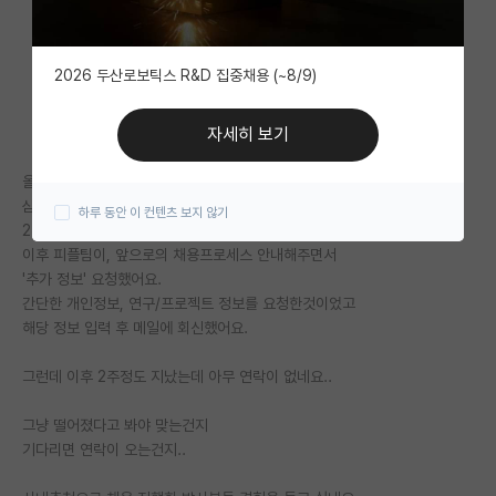
자유 게시판(아무개랩)
2026 두산로보틱스 R&D 집중채용 (~8/9)
미국 유학 게시판
미국 대학원 합격 후기 게시판
자세히 보기
대학원생 모집 게시판
올해 2월에 박사졸업하고 (전공 : 컴공)
삼성전자 dx 사내추천으로
하루 동안 이 컨텐츠 보지 않기
대학원 합격 후기 게시판
2주전에 사전미팅까지 진행했어요
이후 피플팀이, 앞으로의 채용프로세스 안내해주면서
연구실(PI) 홍보 게시판
'추가 정보' 요청했어요.
간단한 개인정보, 연구/프로젝트 정보를 요청한것이었고
석박사 채용 정보 게시판
해당 정보 입력 후 메일에 회신했어요.
임용 정보 게시판
그런데 이후 2주정도 지났는데 아무 연락이 없네요..
학부 인턴 게시판
그냥 떨어졌다고 봐야 맞는건지
취업 게시판
기다리면 연락이 오는건지..
임용 후기 게시판