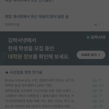
취업 게시판에서 핫한 인기글은?
취업 게시판에서 최근 댓글이 많이 달린 글
위촉연구원
1
🔥 시선집중 핫한 인기글
Korea University 수학, 컴퓨터과학 이학사, UC Berkeley 산업공학 대학원 공학박사가 되는 것은 쉽지 않겠죠?
11
대학원 월급 정리해준다 (공대 기준)
275
대학원생들 교수에게 가스라이팅 당한 것은 이해가 갑니다. 안타깝네요.
119
소재분야 석박사 대학원생 + 물박사들이 착각하는 거
77
석사입학예정생 분들! 제발 어느 정도 각오는 하고 오세요.
156
포스텍 억까에 대해 (동문의 학문적 아웃풋에 대한 반박)
50