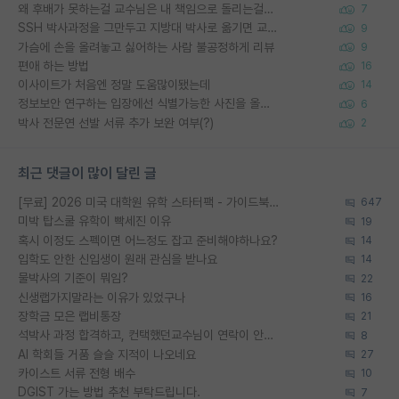
왜 후배가 못하는걸 교수님은 내 책임으로 돌리는걸까요?
7
SSH 박사과정을 그만두고 지방대 박사로 옮기면 교수의 꿈은 끝일까요?
9
가슴에 손을 올려놓고 싫어하는 사람 불공정하게 리뷰
9
편애 하는 방법
16
이사이트가 처음엔 정말 도움많이됐는데
14
정보보안 연구하는 입장에선 식별가능한 사진을 올리는건 비추이긴함
6
박사 전문연 선발 서류 추가 보완 여부(?)
2
최근 댓글이 많이 달린 글
[무료] 2026 미국 대학원 유학 스타터팩 - 가이드북 & 합격자 컨택메일 템플릿
647
미박 탑스쿨 유학이 빡세진 이유
19
혹시 이정도 스펙이면 어느정도 잡고 준비해야하나요?
14
입학도 안한 신입생이 원래 관심을 받나요
14
물박사의 기준이 뭐임?
22
신생랩가지말라는 이유가 있었구나
16
장학금 모은 랩비통장
21
석박사 과정 합격하고, 컨택했던교수님이 연락이 안됩니다...
8
AI 학회들 거품 슬슬 지적이 나오네요
27
카이스트 서류 전형 배수
10
DGIST 가는 방법 추천 부탁드립니다.
7