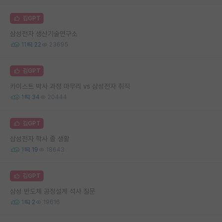
김GPT
삼성전자 생산기술연구소
11
22
23695
김GPT
카이스트 박사 과정 마무리 vs 삼성전자 취직
1
34
20444
김GPT
삼성전자 학사 졸 생활
1
19
18643
김GPT
삼성 반도체 공정설계 석사 질문
1
2
19616