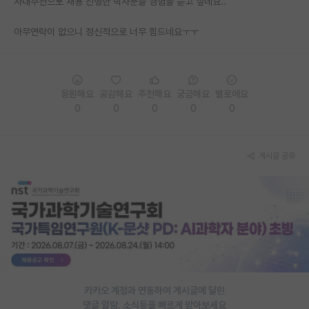
사내추천으로 채용 진행한 박사분들 경험을 듣고 싶네요..
PI 전용 게시판
아무연락이 없으니 정신적으로 너무 힘드네요ㅜㅜ
인문사회 계열 게시판
특수/전문대학원 게시판
응원해요
공감해요
추천해요
궁금해요
별로에요
반도체/AI 게시판
0
0
0
0
0
장학금/장학생 게시판
게시글 공유
학술 정보 게시판
홍보 게시판
커리어
유학교육
이벤트
카카오 계정과 연동하여 게시글에 달린
반도체 아카데미
댓글 알람, 소식등을 빠르게 받아보세요