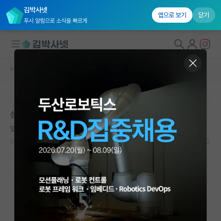
김박사넷
앱으로 보기
닫기
푸시 알림으로 소식을 빠르게
커뮤니티 홈
취업 게시판
대학원생 모집
본문이 수정되지 않는 박제글입니다.
국내대학원 정보
삼성전자 DX 사내추천 관련
연구실&오픈랩
열정적인 게오르크 헤겔
커뮤니티
2026.04.16
1
1582
커뮤니티 홈
전체글보기
베스트 게시판
IF 명예의전당