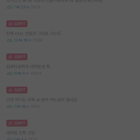
디지스트 AI vs 서강대 인공지능학과 vs 중앙대 AI (자대)
7
23
7026
김GPT
진짜 cs는 선입견 그대로 가는듯
39
15
7698
김GPT
컴퓨터공학과 대학원생 특
18
4
10654
김GPT
근데 여기는 유독 ai 분야 까는글이 많네요
11
18
4822
김GPT
대학원 진학 고민
0
4
1730