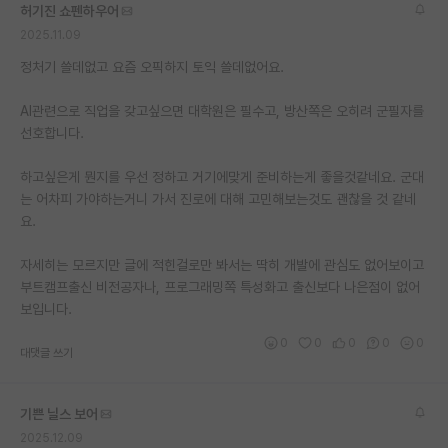
허기진 쇼펜하우어
2025.11.09
정처기 쓸데없고 요즘 오픽하지 토익 쓸데없어요.
AI관련으로 직업을 갖고싶으면 대학원은 필수고, 방산쪽은 오히려 군필자를
선호합니다.
하고싶은게 뭔지를 우선 정하고 거기에맞게 준비하는게 좋을것같네요. 군대
는 어차피 가야하는거니 가서 진로에 대해 고민해보는것도 괜찮을 것 같네
요.
자세히는 모르지만 글에 적힌걸로만 봐서는 딱히 개발에 관심도 없어보이고
부트캠프출신 비전공자나, 프로그래밍쪽 특성화고 출신보다 나은점이 없어
보입니다.
0
0
0
0
0
대댓글 쓰기
기쁜 닐스 보어
2025.12.09