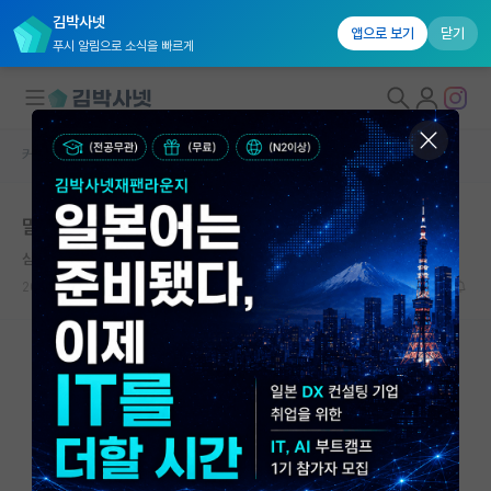
김박사넷
앱으로 보기
닫기
푸시 알림으로 소식을 빠르게
커뮤니티 홈
취업 게시판
대학원생 모집
말하는 감자 지방대 공대생 취업 준비
국내대학원 정보
심심한 닐스 보어
연구실&오픈랩
2025.10.29
4
1504
커뮤니티
커뮤니티 홈
전체글보기
베스트 게시판
IF 명예의전당