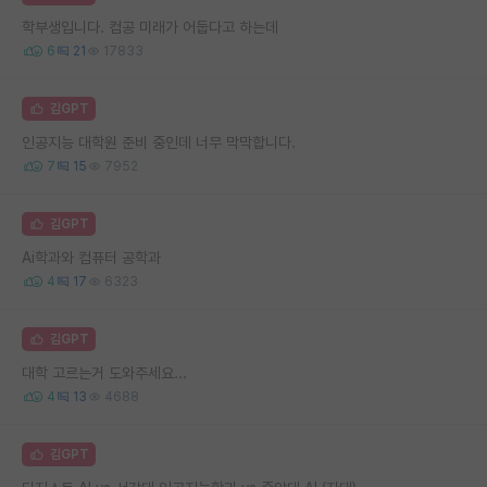
학부생입니다. 컴공 미래가 어둡다고 하는데
6
21
17833
김GPT
인공지능 대학원 준비 중인데 너무 막막합니다.
7
15
7952
김GPT
Ai학과와 컴퓨터 공학과
4
17
6323
김GPT
대학 고르는거 도와주세요...
4
13
4688
김GPT