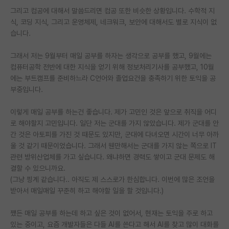
그리고 컴공에 대해서 말씀드리면 컴공 또한 비슷한 상황입니다. 수학적 지
PI 전용 게시판
식, 코딩 지식, 그리고 운영체제, 네크워크, 보안에 대해서도 별로 지식이 없
습니다.
인문사회 계열 게시판
그래서 저는 9월부터 매일 공부를 하자는 생각으로 공부를 했고, 9월에는
특수/전문대학원 게시판
컴퓨터공학 전반에 대한 지식을 얻기 위해 정보처리기사를 공부했고, 10월
반도체/AI 게시판
에는 부트캠프를 준비하느라 C언어와 졸업요건을 충족하기 위한 토익을 공
부중입니다.
장학금/장학생 게시판
이렇게 매일 공부를 하는건 좋습니다. 제가 고민인 것은 앞으로 취직을 어디
학술 정보 게시판
로 해야할지 고민입니다. 일단 저는 군대를 가지 않았습니다. 제가 군대를 안
간 것은 아토피를 가진 것 때문도 있지만, 군대에 다녀오면 시간이 너무 아까
홍보 게시판
울 것 같기 때문이었습니다. 그래서 웬만해서는 군대를 가지 않는 쪽으로 IT
관련 방위산업체를 가고 싶습니다. 왜냐하면 경력도 쌓이고 군대 문제도 해
커리어
결할 수 있으니까요.
유학교육
(그냥 핑계 같습니다.. 아직도 제 스스로가 한심합니다. 이번에 많은 조언을
받아서 매일매일 꾸준히 하고 해야할 일을 할 것입니다.)
이벤트
쨌든 매일 공부를 하는데 하고 싶은 것이 없어서, 현재는 토익을 주로 하고
반도체 아카데미
있는 중이고, 요즘 개발자들은 다들 AI를 쓴다고 해서 AI를 찾고 많이 대화를