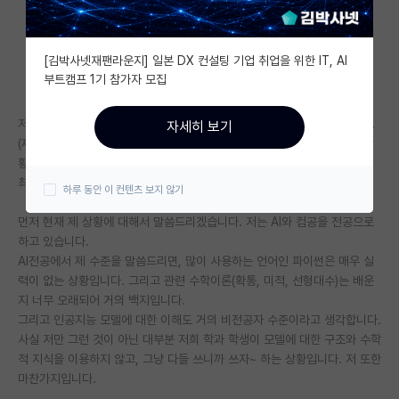
자유 게시판(아무개랩)
[김박사넷재팬라운지] 일본 DX 컨설팅 기업 취업을 위한 IT, AI
미국 유학 게시판
부트캠프 1기 참가자 모집
미국 대학원 합격 후기 게시판
저는 이제 4학년 막학기이고, 여러 가지로 고민이 많아서 연락을 드립니다.
자세히 보기
대학원생 모집 게시판
(제가 드리는 질문은 마지막 문단에 있습니다. 그 전까지는 그냥 현재 제 상
황을 말씀드렸습니다. 조금이나마 제가 조언을 얻는데 도움이 될까 싶어서
대학원 합격 후기 게시판
최대한 적었습니다.)
하루 동안 이 컨텐츠 보지 않기
연구실(PI) 홍보 게시판
먼저 현재 제 상황에 대해서 말씀드리겠습니다. 저는 AI와 컴공을 전공으로
하고 있습니다.
석박사 채용 정보 게시판
AI전공에서 제 수준을 말씀드리면, 많이 사용하는 언어인 파이썬은 매우 실
력이 없는 상황입니다. 그리고 관련 수학이론(확통, 미적, 선형대수)는 배운
임용 정보 게시판
지 너무 오래되어 거의 백지입니다.
학부 인턴 게시판
그리고 인공지능 모델에 대한 이해도 거의 비전공자 수준이라고 생각합니다.
사실 저만 그런 것이 아닌 대부분 저희 학과 학생이 모델에 대한 구조와 수학
취업 게시판
적 지식을 이용하지 않고, 그냥 다들 쓰니까 쓰자~ 하는 상황입니다. 저 또한
마찬가지입니다.
임용 후기 게시판