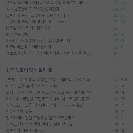
포스텍 억까에 대해 (동문의 학문적 아웃풋에 대한 반박)
50
석사 받았는데도 교수랑 연락한다.
43
물박사 되는 건 교수탓도 있는거 아니냐
29
교수님이 슬럼프에 빠지게 되는 과정
40
대학원 어디로 가야할까요?
5
편애 하는 방법
12
이사이트가 처음엔 정말 도움많이됐는데
13
커뮤니티는 다 쓰레기통이지
5
정보보안 연구하는 입장에선 식별가능한 사진을 올리는건 비추이긴함
5
최근 댓글이 많이 달린 글
[무료] 2026 미국 대학원 유학 스타터팩 - 가이드북 & 합격자 컨택메일 템플릿
645
미박 탑스쿨 유학이 빡세진 이유
18
혹시 이정도 스펙이면 어느정도 잡고 준비해야하나요?
14
SSH 박사과정을 그만두고 지방대 박사로 옮기면 교수의 꿈은 끝일까요?
21
카이스트는 모든 연구실마다 서버 제공해주나요?
15
학부신입생 질문
12
알츠하이머 관련 고등학생 탐구 포트폴리오
9
입학도 안한 신입생이 원래 관심을 받나요
10
물박사의 기준이 뭐임?
16