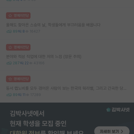
명예의전당
올해도 찾아온 스승의 날, 학생들에게 부끄러움을 배웁니다
89
8
16427
명예의전당
분야와 적성 직업에 대한 저의 느낌 (장문 주의)
287
22
43166
명예의전당
동서 랩노비를 모두 겪어온 사람이 보는 한국의 워라밸, 그리고 간곡한 당부의 말씀
89
11
17289