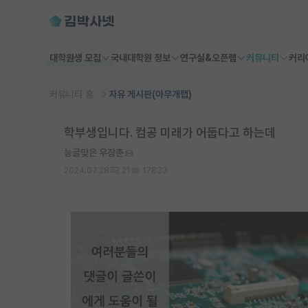
대학원생 모집
국내대학원 정보
연구실&오픈랩
커뮤니티
커리
커뮤니티 홈
자유 게시판(아무개랩)
학부생입니다. 컴공 미래가 어둡다고 하는데
능글맞은 우장춘
2024.07.28
21
17833