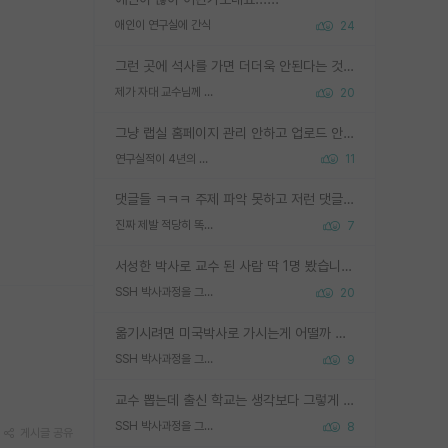
애인이 연구실에 간식
24
그런 곳에 석사를 가면 더더욱 안된다는 것을 깨달으시면 된겁니다!
제가 자대 교수님께 무례하게 행동한 걸까요?
20
그냥 랩실 홈페이지 관리 안하고 업로드 안한거 아님?
연구실적이 4년의 공백이 있는거 어떻게 생각하냐
11
댓글들 ㅋㅋㅋ 주제 파악 못하고 저런 댓글들을 쓰네. 조직에 인간이 얼마나 중요한데 걱정될 수도 있지 ㅋㅋ 본인들은 퍽이나 잘하나봐 ? 현실은 남들한테 욕 안 먹는 1인분만 하는 것도 힘들텐데 ?
진짜 제발 적당히 똑똑한 박사과정이라도 위에 있었으면..
7
서성한 박사로 교수 된 사람 딱 1명 봤습니다. 근데 지방대 박사로 교수된 거는 기적이 일어나야되요. 서성한 학부부터여도 빡센게 교수임용일텐데 지방대박사로 무슨 교수가 되나요...... 중소기업/중견기업 팀장급/연구소장급이나 될거 같네요.
SSH 박사과정을 그만두고 지방대 박사로 옮기면 교수의 꿈은 끝일까요?
20
옮기시려면 미국박사로 가시는게 어떨까 싶네요. 교수가 꿈이면 미국박사 하고 미국교수 까지 같이 노리시는게 기회가 많지 않을까요?
SSH 박사과정을 그만두고 지방대 박사로 옮기면 교수의 꿈은 끝일까요?
9
교수 뽑는데 출신 학교는 생각보다 그렇게 안 봄. 앞으로는 더 안 보게 될거임. 박사는 어디서 진행해도 됨. 단, 제대로 쌓고 좋은 실적 만들 수 있다면. 그런데 지방대는 그럴 가능성이 지극히 낮음. 나만 열심히 잘 하면 된다? 인간은 주변 환경에 지배되는 나약한 존재임. 주변의 지방대 대학원생과 섞이고 지방 특유의 여유로움 또는 나쁘게 얘기해서 나태함에 젖어 살다보면 교수의 꿈 자체를 잊어버리게 될 가능성도 있음. 주변 환경이 70~80%임.
SSH 박사과정을 그만두고 지방대 박사로 옮기면 교수의 꿈은 끝일까요?
8
게시글 공유