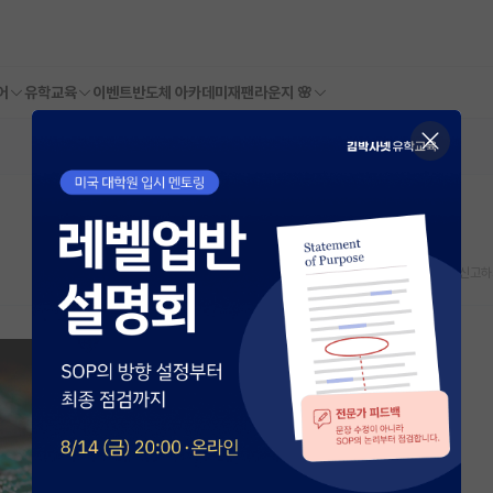
어
유학교육
이벤트
반도체 아카데미
재팬라운지 🌸
스크랩
신고하