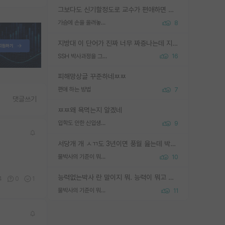
그보다도 신기할정도로 교수가 편애하면 그사람만 논문이 되더라구요 내용이 다른 사람보다 허접해도요
가슴에 손을 올려놓고 싫어하는 사람 불공정하게 리뷰
8
지방대 이 단어가 진짜 너무 짜증나는데 지방대면 다 그냥 쓰레기인가요? 무슨 말 같지도 않은 댓글들이 있는건지??? 지방에도 충분히 좋은 대학 많고 충분히 잘하는 교수님들 많습니다 포항공대 4개 IST 대표 지거국들 여기 모두 다 지방에 있고 여기 출신들 중에 교수하는 분들 적지 않습니다 지거국 출신이 무슨 교수를 하냐?라고 생각할 사람들 많은데 상위 대표 지거국에 아웃라이어들 많습니다 결국 개인의 연구역량과 실적이 중요합니다 이 역량을 펼치는데 있어서 지도교수와의 합도 중요합니다. 그리고 경력이 필요하면 해외포닥까지 다녀오세요
SSH 박사과정을 그만두고 지방대 박사로 옮기면 교수의 꿈은 끝일까요?
16
피해망상글 꾸준하네ㅉㅉ
편애 하는 방법
7
댓글쓰기
ㅉㅉ왜 욕먹는지 알겠네
입학도 안한 신입생이 원래 관심을 받나요
9
서당개 개 ㅅㄲ도 3년이면 풍월 읊는데 박사 5년 이상 대리고 있으면서 물된건 교수 탓 맞는ㄱ게 거기가 서당이 아니란 소리임
물박사의 기준이 뭐임?
10
능력없는박사 란 말이지 뭐. 능력이 뭐고 능력이 있다는게 뭔지는 사람마다 기준이 다르니까 얘기해봐야 서로 자기 기준만 얘기해서 논쟁이 끝이 안나고. 주위에서 능력있고 야심있는 신입생이 교수가 유의미한 피드백을 아예 안주면서 제대로된 과제에 참여해볼 기회도 제공하지 않고 잡일 뺑뺑이만 돌려서 맨날 단순작업만 하면서 밤새다가 눈빛이 점점 죽어가는걸 본 사람은 물박사는 교수탓이라고 하고, 교수는 이것저것 알려도 주고 기회도 주고 사수 동기 붙여주면서 어떻게든 끌고가려고 하는데 본인이 매일 뺀질거리면서 출근 하는둥마는둥 하다가 기껏 와서도 폰이나 쳐다보다가 실험 망치고 저녁약속있어서 먼저 가볼게요~ 하는걸 본 사람은 물박사는 본인탓이라고 함.
4
0
1
물박사의 기준이 뭐임?
11