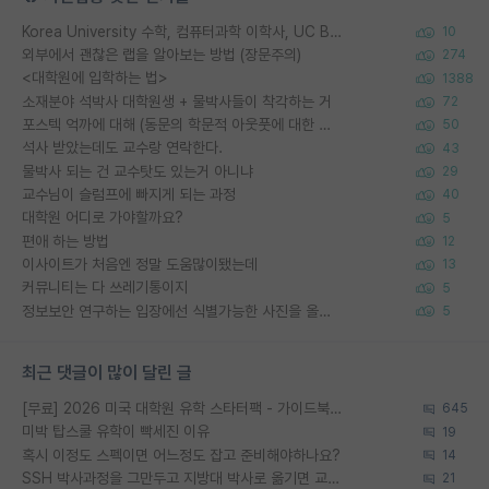
Korea University 수학, 컴퓨터과학 이학사, UC Berkeley 산업공학 대학원 공학박사가 되는 것은 쉽지 않겠죠?
10
외부에서 괜찮은 랩을 알아보는 방법 (장문주의)
274
<대학원에 입학하는 법>
1388
소재분야 석박사 대학원생 + 물박사들이 착각하는 거
72
포스텍 억까에 대해 (동문의 학문적 아웃풋에 대한 반박)
50
석사 받았는데도 교수랑 연락한다.
43
물박사 되는 건 교수탓도 있는거 아니냐
29
교수님이 슬럼프에 빠지게 되는 과정
40
대학원 어디로 가야할까요?
5
편애 하는 방법
12
이사이트가 처음엔 정말 도움많이됐는데
13
커뮤니티는 다 쓰레기통이지
5
정보보안 연구하는 입장에선 식별가능한 사진을 올리는건 비추이긴함
5
최근 댓글이 많이 달린 글
[무료] 2026 미국 대학원 유학 스타터팩 - 가이드북 & 합격자 컨택메일 템플릿
645
미박 탑스쿨 유학이 빡세진 이유
19
혹시 이정도 스펙이면 어느정도 잡고 준비해야하나요?
14
SSH 박사과정을 그만두고 지방대 박사로 옮기면 교수의 꿈은 끝일까요?
21