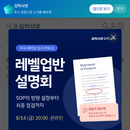
김박사넷
앱으로 보기
닫기
푸시 알림으로 소식을 빠르게
커뮤니티 홈
자유 게시판(아무개랩)
대학원생 모집
컴공 곧 4학년 되는 학생입니다.. AI와 진로 관련 말씀 간절
국내대학원 정보
히 부탁드립니다..ㅠㅠ
연구실&오픈랩
침착한 알렉산더 플레밍
커뮤니티
2025.02.03
18
6526
커뮤니티 홈
전체글보기
베스트 게시판
IF 명예의전당