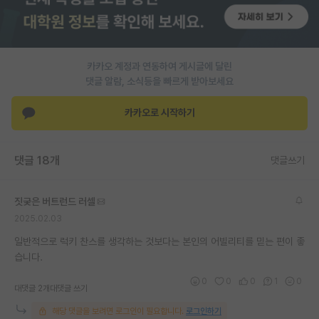
PI 전용 게시판
인문사회 계열 게시판
카카오 계정과 연동하여 게시글에 달린
특수/전문대학원 게시판
댓글 알람, 소식등을 빠르게 받아보세요
반도체/AI 게시판
카카오로 시작하기
장학금/장학생 게시판
댓글 18개
댓글쓰기
학술 정보 게시판
홍보 게시판
짓궂은 버트런드 러셀
2025.02.03
커리어
일반적으로 럭키 찬스를 생각하는 것보다는 본인의 어빌리티를 믿는 편이 좋
유학교육
습니다.
이벤트
0
0
0
1
0
대댓글 2개
대댓글 쓰기
반도체 아카데미
해당 댓글을 보려면 로그인이 필요합니다.
로그인하기