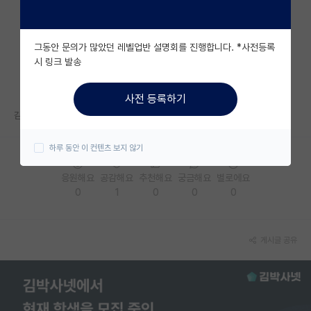
자유 게시판(아무개랩)
그동안 문의가 많았던 레벨업반 설명회를 진행합니다. *사전등록
미국 유학 게시판
시 링크 발송
미국 대학원 합격 후기 게시판
사전 등록하기
대학원생 모집 게시판
감사합니다 :)
대학원 합격 후기 게시판
하루 동안 이 컨텐츠 보지 않기
연구실(PI) 홍보 게시판
응원해요
공감해요
추천해요
궁금해요
별로에요
0
1
0
0
0
석박사 채용 정보 게시판
임용 정보 게시판
게시글 공유
학부 인턴 게시판
취업 게시판
임용 후기 게시판