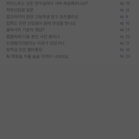
카이스트는 모든 연구실마다 서버 제공해주나요?
15
학부신입생 질문
12
알츠하이머 관련 고등학생 탐구 포트폴리오
9
입학도 안한 신입생이 원래 관심을 받나요
10
물박사의 기준이 뭐임?
17
랩홈피에 다들 본인 사진 올리냐
22
신생랩가지말라는 이유가 있었구나
12
장학금 모은 랩비통장
10
AI 학회들 거품 슬슬 지적이 나오네요
20