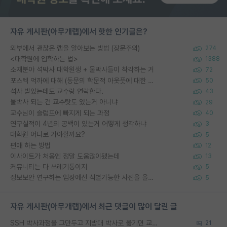
자유 게시판(아무개랩)에서 핫한 인기글은?
외부에서 괜찮은 랩을 알아보는 방법 (장문주의)
274
<대학원에 입학하는 법>
1388
소재분야 석박사 대학원생 + 물박사들이 착각하는 거
72
포스텍 억까에 대해 (동문의 학문적 아웃풋에 대한 반박)
50
석사 받았는데도 교수랑 연락한다.
43
물박사 되는 건 교수탓도 있는거 아니냐
29
교수님이 슬럼프에 빠지게 되는 과정
40
연구실적이 4년의 공백이 있는거 어떻게 생각하냐
3
대학원 어디로 가야할까요?
5
편애 하는 방법
12
이사이트가 처음엔 정말 도움많이됐는데
13
커뮤니티는 다 쓰레기통이지
5
정보보안 연구하는 입장에선 식별가능한 사진을 올리는건 비추이긴함
5
자유 게시판(아무개랩)에서 최근 댓글이 많이 달린 글
SSH 박사과정을 그만두고 지방대 박사로 옮기면 교수의 꿈은 끝일까요?
21