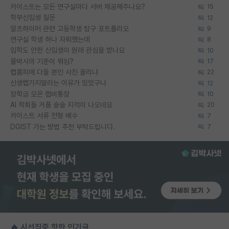
카이스트는 모든 연구실마다 서버 제공해주나요?
15
학부신입생 질문
12
알츠하이머 관련 고등학생 탐구 포트폴리오
9
연구실 학생 하나 자퇴했는데
8
입학도 안한 신입생이 원래 관심을 받나요
10
물박사의 기준이 뭐임?
17
랩홈피에 다들 본인 사진 올리냐
22
신생랩가지말라는 이유가 있었구나
12
장학금 모은 랩비통장
10
AI 학회들 거품 슬슬 지적이 나오네요
20
카이스트 서류 전형 배수
7
DGIST 가는 방법 추천 부탁드립니다.
7
🔥 시선집중 핫한 인기글