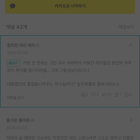
카카오로 시작하기
댓글 42개
댓글쓰기
침착한 마리 퀴리
2026.07.03
가장 큰 문제는 그런 교수 아래에서 키워진 제자들은 본인의 부족
BEST
함이 뭔지를 알기어려움.. 그게 그들세상이었으니
대형랩인데 졸업잘시켜주는 연구실이다? 높은확률로 물박사양성소
2
5
25
1
0
대댓글 쓰기
즐거운 플라톤
2026.07.03
차라리 날 때리면 고소라도 하겠건만 저런 스탠스라면 고소도 못하고 단물만