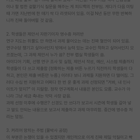
이나 할 법한 겉핥기식 질문을 해주는 게 피드백의 전부임. 게다가 다음 미팅
PI 전용 게시판
때 가면 지난번에 한 얘기 싹 다 리셋되어 있음. 이걸 N년 동안 무한 반복하
니까 진짜 돌아버릴 것 같음.
인문사회 계열 게시판
2. 학생들은 제안서 자판기이자 영수증 처리반
특수/전문대학원 게시판
연구 지도는 쥐뿔도 안 하면서 과제 물어오는 데는 진짜 혈안이 되어 있음.
반도체/AI 게시판
연구수당 챙기고 싶어서인지 밖에서 능력 있는 교수인 척하고 싶어서인지 모
르겠는데, 그 과제 제안서 누가 씀? 전부 랩실 학생들이 씀.
장학금/장학생 게시판
아이디어 기획, 선행 연구 조사 및 실험, 제안서 작성, 예산, 시스템 제출까지
학생들이 다 쓰고 제출함 (정확히는 제출 버튼 누르기 직전까지 학생들이 다
학술 정보 게시판
하고, 본인은 제출 버튼만 누름.) 이러다 보니 과제들 지원하면 다 떨어짐. 그
러다 수십 번 지원하고 어쩌다 한 번 운 좋게 과제 선정되면 "거봐, 내 인사
홍보 게시판
이트가 맞지?" 이 지랄함. 정작 연구계획서 내용은 본인도 모름. 교수가 아
니라 그냥 세금 축내는 악덕 사장 같음.
커리어
과제 선정 이후에 수행은? 신경도 안 쓰다가 보고서 시즌에 학생들 갈아 넣
유학교육
고 말도 안되는 내용으로 보고서 제출하고 과제 마무리함. 중간에 영수증 처
리는 덤임.
이벤트
3. 커리어 망치는 주범 (물박사 공장)
반도체 아카데미
이 부분은 논쟁이 있을 수 있겠지만 개인적으로 이게 진짜 제일 악질이고 빡