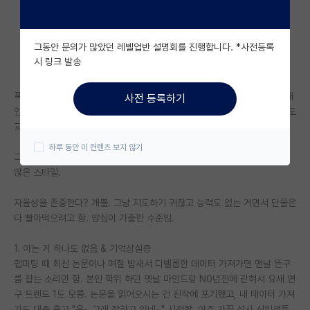
자유 게시판(아무개랩)
그동안 문의가 많았던 레벨업반 설명회를 진행합니다. *사전등록
미국 유학 게시판
시 링크 발송
미국 대학원 합격 후기 게시판
폭언하고 횡령하고 갑질하는 교수들 많다지만, 이런 극단 케이스들 말고, 개
사전 등록하기
대학원생 모집 게시판
인적으로 진짜 사람 피 말려 죽이고 미래까지 박살 내는 원탑은 우리 랩 지도
교수 같은 인간이라고 생각함.
대학원 합격 후기 게시판
하루 동안 이 컨텐츠 보지 않기
그 유형은 일반화하기 쉽지 않지만 억지로 한다면 방임형인데 실적 욕심만
연구실(PI) 홍보 게시판
많은 스타일.
석박사 채용 정보 게시판
자율성을 존중한다? 개뿔. 그냥 지도하기 귀찮고 능력도 없는 거면서 단물은
다 빨아먹으려고 함. 양심이 가출한 수준임.
임용 정보 게시판
학부 인턴 게시판
1. 아는 거 하나도 없음 & 기억상실증
랩미팅 때 최신 논문이나 며칠 밤새서 디벨롭한 데이터 가져가면 맨날 뜬구
취업 게시판
름 잡는 소리만 함. 본인 학위 하던 옛날 마인드랑 N0년전에 갇혀서 요새 연
구 트렌드 1도 모름. 논문을 읽어오시는 건 진작에 포기했고, 내 데이터 가져
임용 후기 게시판
가도 대충 훑고 "음~ 그래 잘하고 있네~" 시전함. 아주 가끔 석사 신입생들