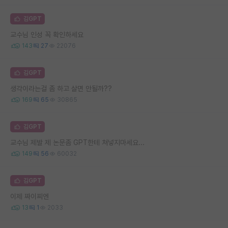
김GPT
교수님 인성 꼭 확인하세요
143
27
22076
김GPT
생각이라는걸 좀 하고 살면 안될까??
169
65
30865
김GPT
교수님 제발 제 논문좀 GPT한테 쳐넣지마세요...
149
56
60032
김GPT
이제 짜이찌엔
13
1
2033