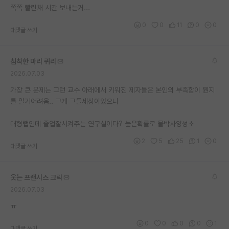
쪽쪽 빨린채 시간 보내는거...
0
0
11
0
0
대댓글 쓰기
침착한 마리 퀴리
2026.07.03
가장 큰 문제는 그런 교수 아래에서 키워진 제자들은 본인의 부족함이 뭔지
를 알기어려움.. 그게 그들세상이었으니
대형랩인데 졸업잘시켜주는 연구실이다? 높은확률로 물박사양성소
2
5
25
1
0
대댓글 쓰기
웃는 프랜시스 크릭
2026.07.03
ㅠ
0
0
0
0
1
대댓글 쓰기