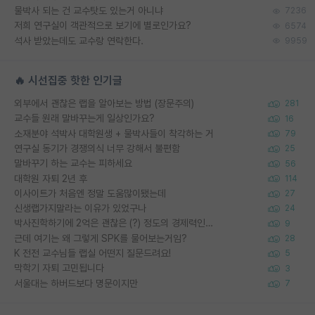
물박사 되는 건 교수탓도 있는거 아니냐
7236
저희 연구실이 객관적으로 보기에 별로인가요?
6574
석사 받았는데도 교수랑 연락한다.
9959
🔥 시선집중 핫한 인기글
외부에서 괜찮은 랩을 알아보는 방법 (장문주의)
281
교수들 원래 말바꾸는게 일상인가요?
16
소재분야 석박사 대학원생 + 물박사들이 착각하는 거
79
연구실 동기가 경쟁의식 너무 강해서 불편함
25
말바꾸기 하는 교수는 피하세요
56
대학원 자퇴 2년 후
114
이사이트가 처음엔 정말 도움많이됐는데
27
신생랩가지말라는 이유가 있었구나
24
박사진학하기에 2억은 괜찮은 (?) 정도의 경제력인가요
9
근데 여기는 왜 그렇게 SPK를 물어보는거임?
28
K 전전 교수님들 랩실 어떤지 질문드려요!
5
막학기 자퇴 고민됩니다
3
서울대는 하버드보다 명문이지만
7