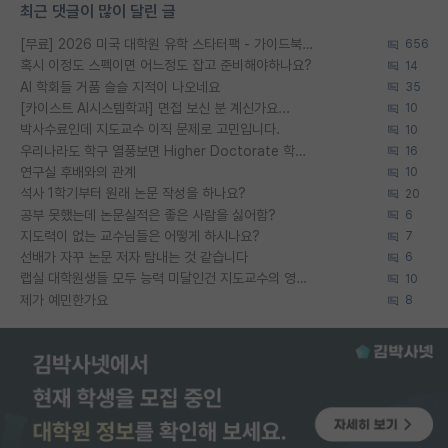
최근 댓글이 많이 달린 글
[무료] 2026 미국 대학원 유학 스타터팩 - 가이드북 & 합격자 컨택메일 템플릿
656
혹시 이정도 스펙이면 어느정도 잡고 준비해야하나요?
14
AI 학회들 거품 슬슬 지적이 나오네요
35
[카이스트 AI시스템학과] 면접 보신 분 계신가요...
10
박사수료인데 지도교수 이직 문제로 고민입니다.
10
우리나라도 학구 열풍보면 Higher Doctorate 학위가 필요하다고 봅니다.
16
연구실 후배와의 관계
10
석사 1학기부터 원래 논문 작성을 하나요?
20
공부 못했는데 논문실적은 좋은 사람을 싫어함?
6
지도력이 없는 교수님들은 어떻게 하시나요?
7
선배가 자꾸 논문 저자 탐내는 것 같습니다
6
랩실 대학원생들 모두 능력 미달인건 지도교수의 영향 아닌가?
10
제가 예민한가요
8