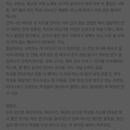
치는 부분임. 평소엔 과제 노예로 오지게 굴리다가 연차 차면 또 졸업은 시켜
재팬라운지 🌸
줌. 왜? 빨리 찌든 학생 내보내고 쌩쌩한 새 노예 받아서 과제 공장 돌려야
하니까.
근데 나는 제대로 된 지도를 받아본 적이 없고 맨날 잡일만 해서 실질적인 연
구 역량은 완전 깡통임. 억지로 짜깁기한 허접한 논문으로 대충 디펜스 통과
하고 졸업장 받아봤자, 혼자서 좋은 연구 기획하고 임팩트 있는 논문 쓸 능력
이 전혀 없는 물박사가 되어버린 거임.
졸업이라도 시켜주는 게 어디냐? 라고 하겠지만, 난 진정 연구를 배우고 싶
어서 대학원 온 건데, 아무것도 못 배우고 혼자 끙끙 앓다가 학위만 받고 졸
업하니까 오히려 현타옴. 우리 교수는 해외 포닥 가서 니 연구를 시작해봐라
하는데, 뭔 좋은 실적이 있어야 포닥을 가지. 보낼 능력도 없음.
학생들 20대 N년 청춘 다 뺏어다 지 과제 따는 데 갈아 넣게 만들고, 정작
학생들 독립적인 연구자로는 못 키워냄. 진짜 학생 인생 망치고 있는 주범임.
이러다보니 능력있는 학생들이 들어와서 열정도 꿈도 잃어버린 채 학위만 받
고 나감.
결론은,
능력 없으면 욕심이라도 버리든가, 욕심이 있으면 학생들 지도를 제대로 해
서 좋은 연구도 하는 연구자들 길러내든가 진짜 하나만 했으면 좋겠음. 본인
실적 챙기자고 학생들 인생 망치고 있는 거 생각할 때마다 피꺼솟임.