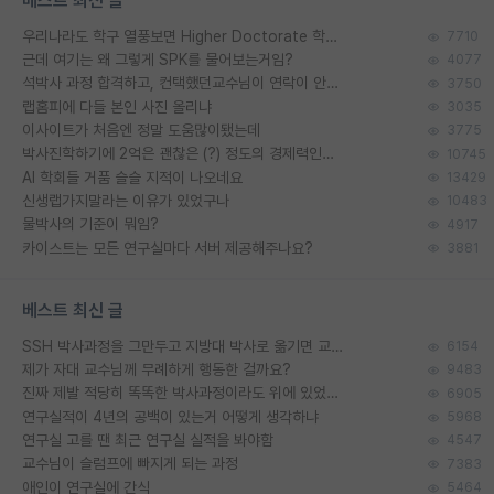
베스트 최신 글
우리나라도 학구 열풍보면 Higher Doctorate 학위가 필요하다고 봅니다.
7710
근데 여기는 왜 그렇게 SPK를 물어보는거임?
4077
석박사 과정 합격하고, 컨택했던교수님이 연락이 안됩니다...
3750
랩홈피에 다들 본인 사진 올리냐
3035
이사이트가 처음엔 정말 도움많이됐는데
3775
박사진학하기에 2억은 괜찮은 (?) 정도의 경제력인가요
10745
AI 학회들 거품 슬슬 지적이 나오네요
13429
신생랩가지말라는 이유가 있었구나
10483
물박사의 기준이 뭐임?
4917
카이스트는 모든 연구실마다 서버 제공해주나요?
3881
베스트 최신 글
SSH 박사과정을 그만두고 지방대 박사로 옮기면 교수의 꿈은 끝일까요?
6154
제가 자대 교수님께 무례하게 행동한 걸까요?
9483
진짜 제발 적당히 똑똑한 박사과정이라도 위에 있었으면..
6905
연구실적이 4년의 공백이 있는거 어떻게 생각하냐
5968
연구실 고를 땐 최근 연구실 실적을 봐야함
4547
교수님이 슬럼프에 빠지게 되는 과정
7383
애인이 연구실에 간식
5464