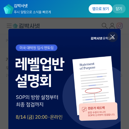
김박사넷
앱으로 보기
닫기
푸시 알림으로 소식을 빠르게
커뮤니티 홈
베스트 게시판
대학원생 모집
개인적으로 생각하는 최악의 지도교수 유형
국내대학원 정보
우아한 빌헬름 뢴트겐
연구실&오픈랩
2026.07.03
42
16400
커뮤니티
커뮤니티 홈
전체글보기
베스트 게시판
IF 명예의전당