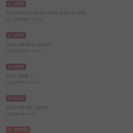
김GPT
박사 3년차인데 지도교수 때문에 연구가 싫어진다.
45
28
16696
김GPT
교수님 마음 하나도 모르겠다.
60
20
12457
김GPT
교수님 뒷담화 ㅋ
27
12
11720
김GPT
지도교수에 의한 스트레스
11
10
6501
명예의전당