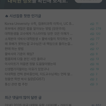
🔥 시선집중 핫한 인기글
Korea University 수학, 컴퓨터과학 이학사, UC Berkeley 산업공학 대학원 공학박사가 되는 것은 쉽지 않겠죠?
11
외부에서 괜찮은 랩을 알아보는 방법 (장문주의)
278
대학원생들 교수에게 가스라이팅 당한 것은 이해가 갑니다. 안타깝네요.
120
소재분야 석박사 대학원생 + 물박사들이 착각하는 거
77
왜 후배가 못하는걸 교수님은 내 책임으로 돌리는걸까요?
7
편애 하는 방법
17
물박사의 기준이 뭐임?
9
랩홈피에 다들 본인 사진 올리냐
13
이사이트가 처음엔 정말 도움많이됐는데
16
신생랩가지말라는 이유가 있었구나
19
타대학원 컨텍 준비중인데, 지도교수님께는 언제 말씀드려야 할까요?
2
정출연 학연 박사 질문(DGIST)
2
통신 관련 랩 추천
3
최근 댓글이 많이 달린 글
[무료] 2026 미국 대학원 유학 스타터팩 - 가이드북 & 합격자 컨택메일 템플릿
652