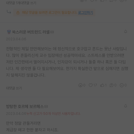
대댓글 1개
대댓글 쓰기
해당 댓글을 보려면 로그인이 필요합니다.
로그인하기
쑥스러운 버트런드 러셀
2023.04.06
전형적인 제일 만만해보이는 애 정신적으로 호구잡고 흔드는 못난 사람입니
다. 많이 흔들리신게 교수 입장에선 성공적이네요. 스트레스를 안받으려면
저런 인간한테서 멀어지시거나, 인자강이 되시거나 둘중 하나 혹은 둘 다입
니다. 제 생각엔 둘 다 필요해보여요. 한가지 확실한건 앞으로 심해지면 심했
지 덜해지진 않을겁니다.
0
17
1
0
0
대댓글 쓰기
방탕한 호르헤 보르헤스
2023.04.06
누적 신고가 50개 이상인 사용자입니다.
만약 정말 관둘거라면
계급장 떼고 한판 붙자고 하시죠.