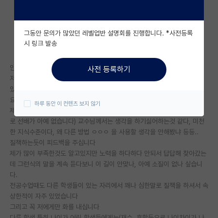
자유 게시판(아무개랩)
그동안 문의가 많았던 레벨업반 설명회를 진행합니다. *사전등록
미국 유학 게시판
시 링크 발송
미국 대학원 합격 후기 게시판
안녕하세요 답답한 마음에 몇글자 적어봅니다
사전 등록하기
대학원생 모집 게시판
저는 신생랩의 대학원생이고 이 연구실에는 학부생때부터
있었습니다.
대학원 합격 후기 게시판
요지만 말씀 드리자면 지도교수님께서 언행이 살짝 지나치십니다
하루 동안 이 컨텐츠 보지 않기
제가 처음 해보는 연구에서 헤메는 부분을 교수님께 여쭤보면(참고로 제 위
연구실(PI) 홍보 게시판
로 선배가 아예 없습니다) 교수님께서는 생각을 하기싫어하는것 같다, 미천
한 지식수준이다, 왜 다른 방법 ㅇㅇㅇ 을 사용할 생각을 안해봤냐 등등..
석박사 채용 정보 게시판
질책하는듯이 피드백을 주십니다
제가 많이 부족한것도 알고있지만 노력을 하다하다 안되서 답답해 찾아갔는
임용 정보 게시판
데 그런식의 말을 계속 듣다보니 이 길이 안맞나, 아예 소질이 없나 싶습니
학부 인턴 게시판
다.
전공수업때도 다른 학생들이 있는 자리에서 꽤나 심한말로 질책을 하셔서 속
취업 게시판
상한적이 자주 있었습니다
그리고 꼭 저에게만 화를 내십니다
임용 후기 게시판
다른 학생 특히 나이가 어린 학생들에게는(재수, 휴학등으로 나이차이가 나