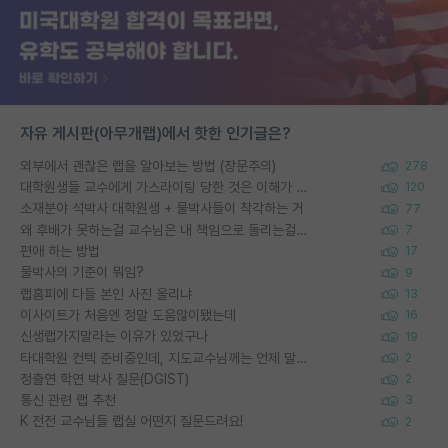
자유 게시판(아무개랩)에서 핫한 인기글은?
외부에서 괜찮은 랩을 알아보는 방법 (장문주의)
278
대학원생들 교수에게 가스라이팅 당한 것은 이해가 갑니다. 안타깝네요.
120
소재분야 석박사 대학원생 + 물박사들이 착각하는 거
77
왜 후배가 못하는걸 교수님은 내 책임으로 돌리는걸까요?
7
편애 하는 방법
17
물박사의 기준이 뭐임?
9
랩홈피에 다들 본인 사진 올리냐
13
이사이트가 처음엔 정말 도움많이됐는데
16
신생랩가지말라는 이유가 있었구나
19
타대학원 컨텍 준비중인데, 지도교수님께는 언제 말씀드려야 할까요?
2
정출연 학연 박사 질문(DGIST)
2
통신 관련 랩 추천
3
K 전전 교수님들 랩실 어떤지 질문드려요!
2