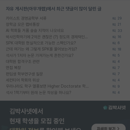
자유 게시판(아무개랩)에서 최근 댓글이 많이 달린 글
카이스트 경영공학부 서류
29
장학금 모은 랩비통장
21
AI 학회들 거품 슬슬 지적이 나오네요
33
박사진학하기에 2억은 괜찮은 (?) 정도의 경제력인가요
16
SPK 대학원 현실적으로 가능한 스펙인가요?
6
근데 여기는 왜 그렇게 SPK를 물어보는거임?
18
석사가 1저자 논문 가져가는게 흔한건가요?
5
대학원 합격구조 관련
4
면접 복장
7
편입생 학부연구생 질문
7
세컨티어 학회의 위상
4
우리나라도 학구 열풍보면 Higher Doctorate 학위가 필요하다고 봅니다.
9
석사 1학기부터 원래 논문 작성을 하나요?
4