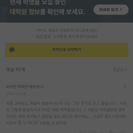
재팬라운지 🌸
카카오 계정과 연동하여 게시글에 달린
댓글 알람, 소식등을 빠르게 받아보세요
카카오로 시작하기
댓글 10개
댓글쓰기
쇠약한 피에르 페르마
2023.04.06
저희 교수님도 똑같이 말씀하시는데 저는 그냥 한귀로 듣고 흘립니다 .. 어차
피 그렇게 말씀하시고 1시간 뒤면 까먹을겁니다 그 사람은 까먹을텐데 괜히
우리만 속에 뭉쳐놓고 곱씹을 필요 없다고 생각해요 .. 지금은 힘드시겠지만
시간이 좀 더 지나면 적응될 것 같아요
0
0
1
0
0