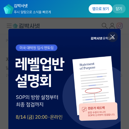
김박사넷
앱으로 보기
닫기
푸시 알림으로 소식을 빠르게
커뮤니티 홈
자유 게시판(아무개랩)
대학원생 모집
지도교수에 의한 스트레스
국내대학원 정보
달리는 알렉산더 벨
연구실&오픈랩
2023.04.06
10
6497
커뮤니티
커뮤니티 홈
전체글보기
베스트 게시판
IF 명예의전당