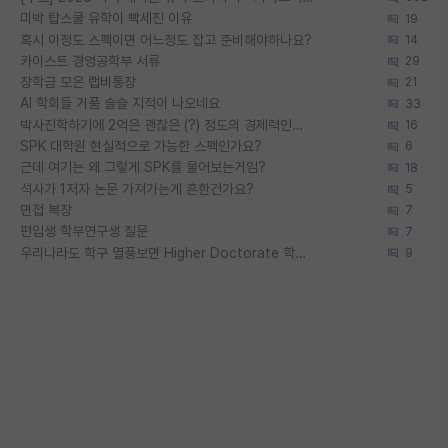
미박 탑스쿨 유학이 빡세진 이유
19
혹시 이정도 스펙이면 어느정도 잡고 준비해야하나요?
14
카이스트 경영공학부 서류
29
장학금 모은 랩비통장
21
AI 학회들 거품 슬슬 지적이 나오네요
33
박사진학하기에 2억은 괜찮은 (?) 정도의 경제력인가요
16
SPK 대학원 현실적으로 가능한 스펙인가요?
6
근데 여기는 왜 그렇게 SPK를 물어보는거임?
18
석사가 1저자 논문 가져가는게 흔한건가요?
5
면접 복장
7
편입생 학부연구생 질문
7
우리나라도 학구 열풍보면 Higher Doctorate 학위가 필요하다고 봅니다.
9