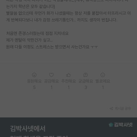
는가지 학년은 모두 같습니다)
PI 전용 게시판
별말씀 없으신데 무언가 화가 나셨을때는 항상 저를 붙잡아서 터뜨리시고 이
게 반복되다보니 내가 감정 쓰레기통인가.. 까지도 생각이 번집니다.
인문사회 계열 게시판
처음엔 존경스러웠는데 점점 지치네요
특수/전문대학원 게시판
제가 멘탈이 약한건가 싶고..
반도체/AI 게시판
원래 다들 이정도 스트레스는 받으면서 사는건가요 ㅜㅜ
장학금/장학생 게시판
학술 정보 게시판
응원해요
공감해요
추천해요
궁금해요
별로에요
홍보 게시판
5
1
1
3
1
커리어
유학교육
게시글 공유
이벤트
반도체 아카데미