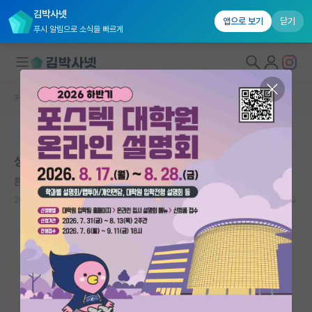
김박사넷
앱으로 보기
닫기
푸시 알림으로 소식을 빠르게
커뮤니티 홈
베스트 게시판
대학원생 모집
본문이 수정되지 않는 박제글입니다.
국내대학원 정보
성균관대 ㅇㅈㅎ
연구실&오픈랩
튼튼한 존 내시
커뮤니티
2026.05.29
6
5634
커뮤니티 홈
전체글보기
베스트 게시판
IF 명예의전당