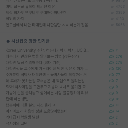
석사 받았는데도 교수랑 연락한다.
9846
미박 탑스쿨 유학이 빡세진 이유
4763
책상 의자도 연구비로 구매해야하나요?
3399
학위의 가치
4133
연구실에서 나만 타대인데 나한템만 ㅈㄹ 하는거 같음
5956
🔥 시선집중 핫한 인기글
Korea University 수학, 컴퓨터과학 이학사, UC Berkeley 산업공학 대학원 공학박사가 되는 것은 쉽지 않겠죠?
11
외부에서 괜찮은 랩을 알아보는 방법 (장문주의)
276
대학원 월급 정리해준다 (공대 기준)
275
대학원생들 교수에게 가스라이팅 당한 것은 이해가 갑니다. 안타깝네요.
120
소재분야 석박사 대학원생 + 물박사들이 착각하는 거
77
왜 후배가 못하는걸 교수님은 내 책임으로 돌리는걸까요?
7
SSH 박사과정을 그만두고 지방대 박사로 옮기면 교수의 꿈은 끝일까요?
9
가슴에 손을 올려놓고 싫어하는 사람 불공정하게 리뷰
9
편애 하는 방법
16
랩홈피에 다들 본인 사진 올리냐
13
이사이트가 처음엔 정말 도움많이됐는데
14
역대급 대학원생 빌런
2
석사생의 고민
2