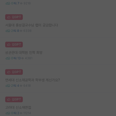
0
7
9216
김GPT
서울대 홍성걸교수님 랩이 궁금합니다
2
8
6338
김GPT
성균관대 대학원 진학 희망
0
13
4381
김GPT
연세대 신소재공학과 학부생 계신가요?
2
4
6418
김GPT
고려대 신소재면접
0
2
11214