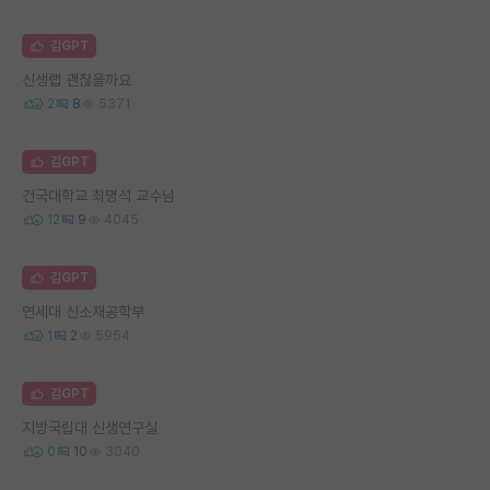
김GPT
신생랩 괜찮을까요
2
8
5371
김GPT
건국대학교 최명석 교수님
12
9
4045
김GPT
연세대 신소재공학부
1
2
5954
김GPT
지방국립대 신생연구실
0
10
3040