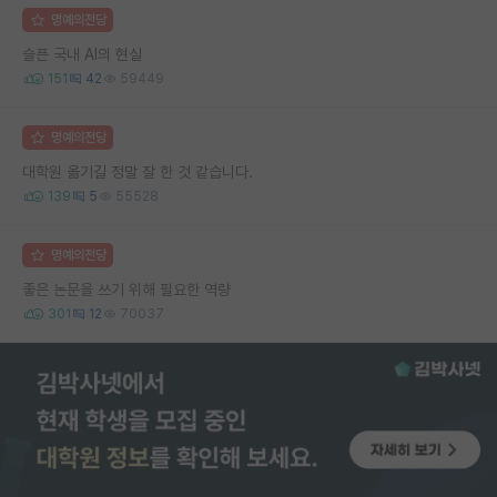
명예의전당
슬픈 국내 AI의 현실
151
42
59449
명예의전당
대학원 옮기길 정말 잘 한 것 같습니다.
139
5
55528
명예의전당
좋은 논문을 쓰기 위해 필요한 역량
301
12
70037