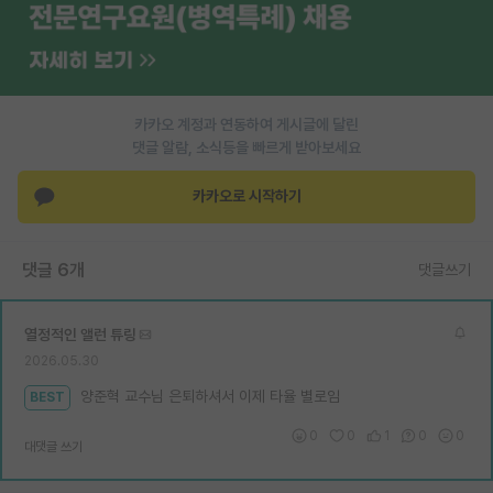
PI 전용 게시판
인문사회 계열 게시판
특수/전문대학원 게시판
카카오 계정과 연동하여 게시글에 달린
댓글 알람, 소식등을 빠르게 받아보세요
반도체/AI 게시판
카카오로 시작하기
장학금/장학생 게시판
학술 정보 게시판
댓글 6개
댓글쓰기
홍보 게시판
열정적인 앨런 튜링
커리어
2026.05.30
유학교육
양준혁 교수님 은퇴하셔서 이제 타율 별로임
BEST
이벤트
0
0
1
0
0
대댓글 쓰기
반도체 아카데미