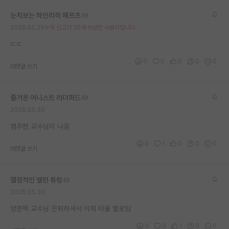
재팬라운지 🌸
눈치보는 하인리히 헤르츠
2026.05.29
누적 신고가 20개 이상인 사용자입니다.
ㄷㄷ
0
0
0
0
0
대댓글 쓰기
즐거운 어니스트 러더퍼드
2026.05.30
염주현 교수님이 나음
0
1
0
0
0
대댓글 쓰기
열정적인 앨런 튜링
2026.05.30
양준혁 교수님 은퇴하셔서 이제 타율 별로임
0
0
1
0
0