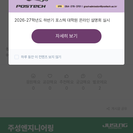
자유 게시판(아무개랩)
2026-27학년도 하반기 포스텍 대학원 온라인 설명회 실시
미국 유학 게시판
미국 대학원 합격 후기 게시판
자세히 보기
대학원생 모집 게시판
성균관대 신소재 ㅇㅈㅎ 교수님 랩실에 대해 자세히 알려주실 분 계신가요
어떤가요
하루 동안 이 컨텐츠 보지 않기
대학원 합격 후기 게시판
연구실(PI) 홍보 게시판
응원해요
공감해요
추천해요
궁금해요
별로에요
석박사 채용 정보 게시판
0
0
0
0
2
임용 정보 게시판
학부 인턴 게시판
게시글 공유
취업 게시판
임용 후기 게시판