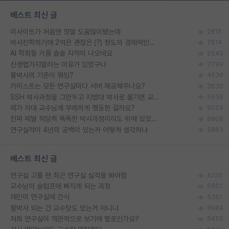
베스트 최신 글
이사이트가 처음엔 정말 도움많이됐는데
2813
박사진학하기에 2억은 괜찮은 (?) 정도의 경제력인가요
7814
AI 학회들 거품 슬슬 지적이 나오네요
9549
신생랩가지말라는 이유가 있었구나
7799
물박사의 기준이 뭐임?
4536
카이스트는 모든 연구실마다 서버 제공해주나요?
3630
SSH 박사과정을 그만두고 지방대 박사로 옮기면 교수의 꿈은 끝일까요?
5935
제가 자대 교수님께 무례하게 행동한 걸까요?
9059
진짜 제발 적당히 똑똑한 박사과정이라도 위에 있었으면..
6806
연구실적이 4년의 공백이 있는거 어떻게 생각하냐
5883
베스트 최신 글
연구실 고를 땐 최근 연구실 실적을 봐야함
4226
교수님이 슬럼프에 빠지게 되는 과정
6801
애인이 연구실에 간식
5361
물박사 되는 건 교수탓도 있는거 아니냐
6984
저희 연구실이 객관적으로 보기에 별로인가요?
6456