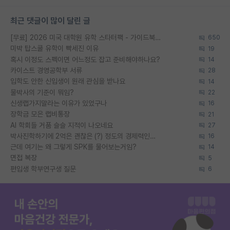
최근 댓글이 많이 달린 글
[무료] 2026 미국 대학원 유학 스타터팩 - 가이드북 & 합격자 컨택메일 템플릿
650
미박 탑스쿨 유학이 빡세진 이유
19
혹시 이정도 스펙이면 어느정도 잡고 준비해야하나요?
14
카이스트 경영공학부 서류
28
입학도 안한 신입생이 원래 관심을 받나요
14
물박사의 기준이 뭐임?
22
신생랩가지말라는 이유가 있었구나
16
장학금 모은 랩비통장
21
AI 학회들 거품 슬슬 지적이 나오네요
27
박사진학하기에 2억은 괜찮은 (?) 정도의 경제력인가요
16
근데 여기는 왜 그렇게 SPK를 물어보는거임?
14
면접 복장
5
편입생 학부연구생 질문
6