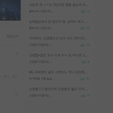
서당개 개 ㅅㄲ도 3년이면 풍월 읊는데 박사 5년 이상 대리고 있으면서 물된건 교수 탓 맞는ㄱ게 거기가 서당이 아니란 소리임
물박사의 기준이 뭐임?
11
능력없는박사 란 말이지 뭐. 능력이 뭐고 능력이 있다는게 뭔지는 사람마다 기준이 다르니까 얘기해봐야 서로 자기 기준만 얘기해서 논쟁이 끝이 안나고. 주위에서 능력있고 야심있는 신입생이 교수가 유의미한 피드백을 아예 안주면서 제대로된 과제에 참여해볼 기회도 제공하지 않고 잡일 뺑뺑이만 돌려서 맨날 단순작업만 하면서 밤새다가 눈빛이 점점 죽어가는걸 본 사람은 물박사는 교수탓이라고 하고, 교수는 이것저것 알려도 주고 기회도 주고 사수 동기 붙여주면서 어떻게든 끌고가려고 하는데 본인이 매일 뺀질거리면서 출근 하는둥마는둥 하다가 기껏 와서도 폰이나 쳐다보다가 실험 망치고 저녁약속있어서 먼저 가볼게요~ 하는걸 본 사람은 물박사는 본인탓이라고 함.
물박사의 기준이 뭐임?
13
댓글쓰기
가지마라. 신생랩이고 내가 석사 3학기차인데 최고참인데 나도 아무것도 모르는데 교수가 후배들 왜 논문 교육 안시키냐. 논문 왜 안 써오냐 닦달한다
신생랩가지말라는 이유가 있었구나
12
신생랩+젊은 교수 이게 ㄹㅇ 모 아니면 도인듯.
신생랩가지말라는 이유가 있었구나
9
ML 대부분이 골드 스탠다드 하나 상정해놓고 (벤치마크 데이터셋이 여러 개면 여러 개 상정) 그거 얼마나 잘 맞추나 싸움임 가끔 번뜩이는 설계 철학을 보여주는 논문들도 있지만 대부분 그거 성적 얼마나 더 올리느라에 혈안이 되어 있는 측면이 잇음
0
0
1
AI 학회들 거품 슬슬 지적이 나오네요
10
신생랩 1기 출신인데 신생랩은 줠라 무거운 바벨 같은거임. 들면 대박인데 못들면 깔려 죽음. 아무도 알려주지 않는 환경에서 자생해야하지만, 일단 살아남았다면 그 어떤 사람보다 악착같고 생존력 높은 사람으로 거듭날 수 있음
신생랩가지말라는 이유가 있었구나
11