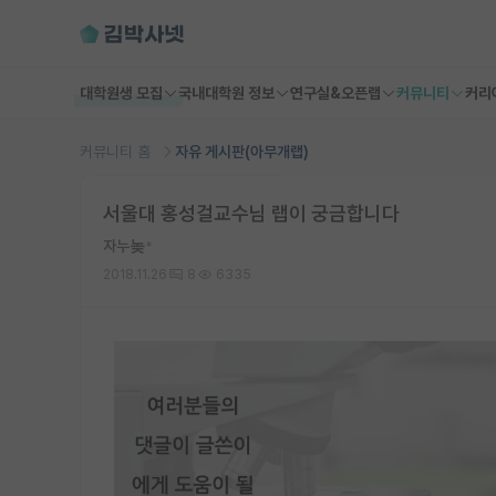
대학원생 모집
국내대학원 정보
연구실&오픈랩
커뮤니티
커리
커뮤니티 홈
자유 게시판(아무개랩)
서울대 홍성걸교수님 랩이 궁금합니다
자누놎
*
2018.11.26
8
6335