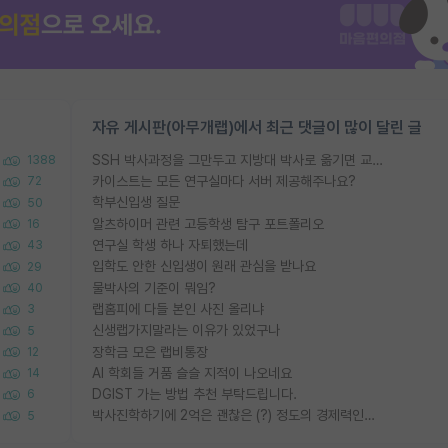
자유 게시판(아무개랩)에서 최근 댓글이 많이 달린 글
SSH 박사과정을 그만두고 지방대 박사로 옮기면 교수의 꿈은 끝일까요?
1388
카이스트는 모든 연구실마다 서버 제공해주나요?
72
학부신입생 질문
50
알츠하이머 관련 고등학생 탐구 포트폴리오
16
연구실 학생 하나 자퇴했는데
43
입학도 안한 신입생이 원래 관심을 받나요
29
물박사의 기준이 뭐임?
40
랩홈피에 다들 본인 사진 올리냐
3
신생랩가지말라는 이유가 있었구나
5
장학금 모은 랩비통장
12
AI 학회들 거품 슬슬 지적이 나오네요
14
DGIST 가는 방법 추천 부탁드립니다.
6
박사진학하기에 2억은 괜찮은 (?) 정도의 경제력인가요
5