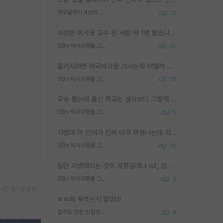
연구실적이 4년의 공백이 있는거 어떻게 생각하냐
12
서성한 박사로 교수 된 사람 딱 1명 봤습니다. 근데 지방대 박사로 교수된 거는 기적이 일어나야되요. 서성한 학부부터여도 빡센게 교수임용일텐데 지방대박사로 무슨 교수가 되나요...... 중소기업/중견기업 팀장급/연구소장급이나 될거 같네요.
SSH 박사과정을 그만두고 지방대 박사로 옮기면 교수의 꿈은 끝일까요?
20
옮기시려면 미국박사로 가시는게 어떨까 싶네요. 교수가 꿈이면 미국박사 하고 미국교수 까지 같이 노리시는게 기회가 많지 않을까요?
SSH 박사과정을 그만두고 지방대 박사로 옮기면 교수의 꿈은 끝일까요?
10
교수 뽑는데 출신 학교는 생각보다 그렇게 안 봄. 앞으로는 더 안 보게 될거임. 박사는 어디서 진행해도 됨. 단, 제대로 쌓고 좋은 실적 만들 수 있다면. 그런데 지방대는 그럴 가능성이 지극히 낮음. 나만 열심히 잘 하면 된다? 인간은 주변 환경에 지배되는 나약한 존재임. 주변의 지방대 대학원생과 섞이고 지방 특유의 여유로움 또는 나쁘게 얘기해서 나태함에 젖어 살다보면 교수의 꿈 자체를 잊어버리게 될 가능성도 있음. 주변 환경이 70~80%임.
SSH 박사과정을 그만두고 지방대 박사로 옮기면 교수의 꿈은 끝일까요?
9
지방대 이 단어가 진짜 너무 짜증나는데 지방대면 다 그냥 쓰레기인가요? 무슨 말 같지도 않은 댓글들이 있는건지??? 지방에도 충분히 좋은 대학 많고 충분히 잘하는 교수님들 많습니다 포항공대 4개 IST 대표 지거국들 여기 모두 다 지방에 있고 여기 출신들 중에 교수하는 분들 적지 않습니다 지거국 출신이 무슨 교수를 하냐?라고 생각할 사람들 많은데 상위 대표 지거국에 아웃라이어들 많습니다 결국 개인의 연구역량과 실적이 중요합니다 이 역량을 펼치는데 있어서 지도교수와의 합도 중요합니다. 그리고 경력이 필요하면 해외포닥까지 다녀오세요
SSH 박사과정을 그만두고 지방대 박사로 옮기면 교수의 꿈은 끝일까요?
16
일단 지방대라는 것이 포항공대나 ist, 상위 지거국은 아니라고 생각하겠습니다. 그런곳은 서성한에 비해 소위 대학 네임밸류가 크게 뒤떨어지지는 않으니까요. 대학 이름이 중요하냐? 당연합니다. 대학 이름이 좋아서 좋은 아웃풋이 나오는 것이냐, 좋은 대학은 좋은 사람과 좋은 기회가 몰려있으니 아웃풋도 자연스럽게 좋아지는 것이냐? 대답하기 어려운 문제입니다. 아직 한국 사회에서 학벌을 보는 것도, 특히 이공계를 중심으로 학벌보다는 실적 위주라는 분위기가 형성되는 것도 사실입니다. 지방대 출신으로 전임교수가 될수 있느냐? 가능 불가능을 따지면 당연히 가능입니다. 지방대 박사 출신으로 전임교원이 된 경우가 실제로 있으니까요. 현실적인 가능성이 있느냐? 지금 이정도 대학의 교수가 되고싶다고 생각되는 대학 들어가서 컴공과 교수 목록 켜고 박사 어디서 받았는지 쭉 한번 보세요. 냉정하게 지방대 출신인 분들이 많지는 않으실겁니다.
SSH 박사과정을 그만두고 지방대 박사로 옮기면 교수의 꿈은 끝일까요?
9
게시글 공유
ㅉㅉ왜 욕먹는지 알겠네
입학도 안한 신입생이 원래 관심을 받나요
9