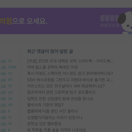
최근 댓글이 많이 달린 글
[무료] 2026 미국 대학원 유학 스타터팩 - 가이드북 & 합격자 컨택메일 템플릿
10
미박 탑스쿨 유학이 빡세진 이유
1388
혹시 이정도 스펙이면 어느정도 잡고 준비해야하나요?
72
SSH 박사과정을 그만두고 지방대 박사로 옮기면 교수의 꿈은 끝일까요?
50
카이스트는 모든 연구실마다 서버 제공해주나요?
16
알츠하이머 관련 고등학생 탐구 포트폴리오
43
입학도 안한 신입생이 원래 관심을 받나요
29
물박사의 기준이 뭐임?
40
랩홈피에 다들 본인 사진 올리냐
5
신생랩가지말라는 이유가 있었구나
12
장학금 모은 랩비통장
14
AI 학회들 거품 슬슬 지적이 나오네요
6