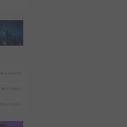
05
104406
28
42883
76
60930