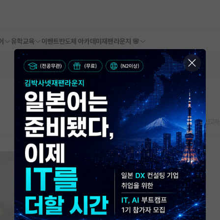
어
유학교육
이벤트
반도체 아카데미
재팬라운지 🌸
스크랩
신고하