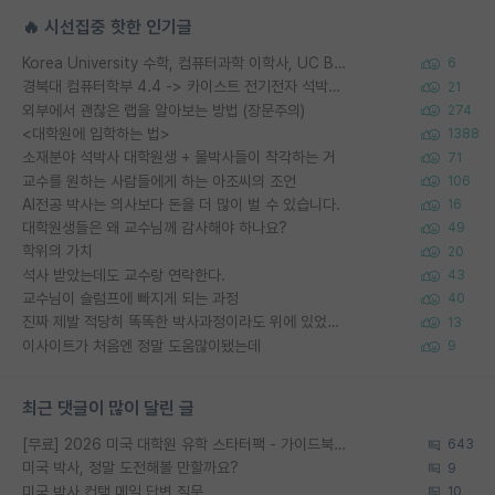
🔥 시선집중 핫한 인기글
Korea University 수학, 컴퓨터과학 이학사, UC Berkeley 산업공학 대학원 공학박사가 되는 것은 쉽지 않겠죠?
6
경북대 컴퓨터학부 4.4 -> 카이스트 전기전자 석박사통합과정 합격
21
외부에서 괜찮은 랩을 알아보는 방법 (장문주의)
274
<대학원에 입학하는 법>
1388
소재분야 석박사 대학원생 + 물박사들이 착각하는 거
71
교수를 원하는 사람들에게 하는 아조씨의 조언
106
AI전공 박사는 의사보다 돈을 더 많이 벌 수 있습니다.
16
대학원생들은 왜 교수님께 감사해야 하나요?
49
학위의 가치
20
석사 받았는데도 교수랑 연락한다.
43
교수님이 슬럼프에 빠지게 되는 과정
40
진짜 제발 적당히 똑똑한 박사과정이라도 위에 있었으면..
13
이사이트가 처음엔 정말 도움많이됐는데
9
최근 댓글이 많이 달린 글
[무료] 2026 미국 대학원 유학 스타터팩 - 가이드북 & 합격자 컨택메일 템플릿
643
미국 박사, 정말 도전해볼 만할까요?
9
미국 박사 컨택 메일 답변 질문
10