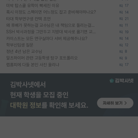
미박 탑스쿨 유학이 빡세진 이유
17
혹시 이정도 스펙이면 어느정도 잡고 준비해야하나요?
14
타대 학부연구생 컨택 조언
21
왜 후배가 못하는걸 교수님은 내 책임으로 돌리는걸까요?
11
SSH 박사과정을 그만두고 지방대 박사로 옮기면 교수의 꿈은 끝일까요?
19
카이스트는 모든 연구실마다 서버 제공해주나요?
14
학부신입생 질문
12
정년 4년 남은 교수님
8
알츠하이머 관련 고등학생 탐구 포트폴리오
9
랩홈피에 다들 본인 사진 올리냐
17