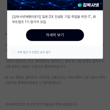
자유 게시판(아무개랩)
[김박사넷재팬라운지] 일본 DX 컨설팅 기업 취업을 위한 IT, AI
미국 유학 게시판
부트캠프 1기 참가자 모집
미국 대학원 합격 후기 게시판
박사과정입니다.
자세히 보기
대학원생 모집 게시판
교수님이 당장 졸업이 시급한 학부생 한명을 2.5개월 내에 어떻게든 가르쳐
대학원 합격 후기 게시판
서 논문 뚝딱 써내라고 했습니다.
하루 동안 이 컨텐츠 보지 않기
연구실(PI) 홍보 게시판
그래서 데이터도 주고, 통계방법도 알려주고, 결과 및 고찰 방향도 알려주고,
고찰 범위도 정답지 수준으로 좁혀주었습니다.
석박사 채용 정보 게시판
AI 쓰는 방법도 알려주고 사전지침 프롬프트도 가이드해주고 AI 사용시 주의
임용 정보 게시판
사항이랑 통계보조방법도 다 알려줬습니다.
학부 인턴 게시판
취업 게시판
석사생이었으면 최소한 KCI 학술논문 한편 써왔습니다.
임용 후기 게시판