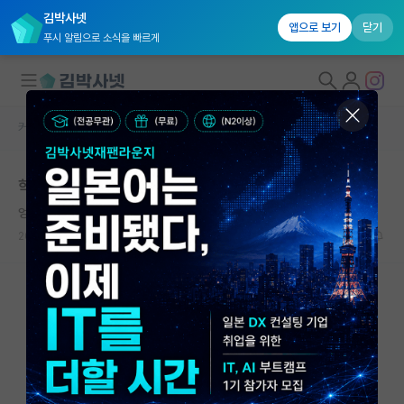
김박사넷
앱으로 보기
닫기
푸시 알림으로 소식을 빠르게
커뮤니티 홈
베스트 게시판
대학원생 모집
학부생 지도는 다시는 맡고 싶지 않네요
국내대학원 정보
엉뚱한 마르셀 프루스트
연구실&오픈랩
2026.05.28
20
18377
커뮤니티
커뮤니티 홈
전체글보기
베스트 게시판
IF 명예의전당