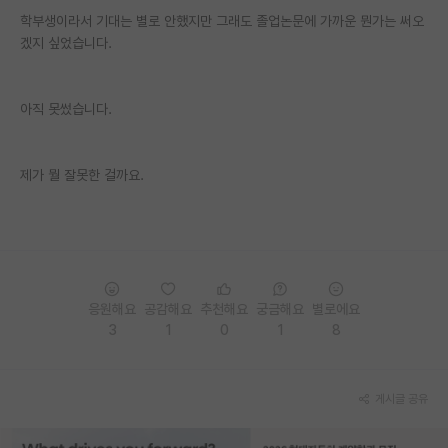
학부생이라서 기대는 별로 안했지만 그래도 졸업논문에 가까운 뭔가는 써오
PI 전용 게시판
겠지 싶었습니다.
인문사회 계열 게시판
아직 못썼습니다.
특수/전문대학원 게시판
반도체/AI 게시판
제가 뭘 잘못한 걸까요.
장학금/장학생 게시판
학술 정보 게시판
홍보 게시판
응원해요
공감해요
추천해요
궁금해요
별로에요
커리어
3
1
0
1
8
유학교육
이벤트
게시글 공유
반도체 아카데미