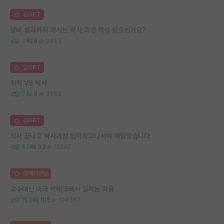
김GPT
알바 생각까지 하시는 박사 과정 학생 있으신가요?
3
8
3853
김GPT
취직 VS 박사
7
9
3560
김GPT
석사 끝나고 박사과정 입학하고나서야 깨달았습니다
47
33
13249
명예의전당
교수대신 미국 빅테크에서 일하는 이유
153
105
104362