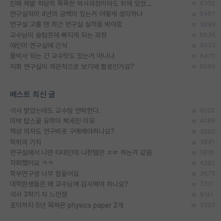
진짜 제발 적당히 똑똑한 박사과정이라도 위에 있었으면..
6352
연구실적이 4년의 공백이 있는거 어떻게 생각하냐
5497
연구실 고를 땐 최근 연구실 실적을 봐야함
3699
교수님이 슬럼프에 빠지게 되는 과정
6036
애인이 연구실에 간식
5033
물박사 되는 건 교수탓도 있는거 아니냐
6470
저희 연구실이 객관적으로 보기에 별로인가요?
6089
베스트 최신 글
석사 받았는데도 교수랑 연락한다.
9202
미박 탑스쿨 유학이 빡세진 이유
4089
책상 의자도 연구비로 구매해야하나요?
3265
학위의 가치
3841
연구실에서 나만 타대인데 나한템만 ㅈㄹ 하는거 같음
5816
자퇴했어요 ㅋㅋ
4382
학부연구생 너무 힘들어요
3675
대학원생들은 왜 교수님께 감사해야 하나요?
7311
석사 3학기 차 느낀점
5141
포닥까지 6년 묵혀온 physics paper 2개
3397