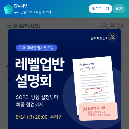
김박사넷
앱으로 보기
닫기
푸시 알림으로 소식을 빠르게
커뮤니티 홈
학부 인턴 게시판
대학원생 모집
본문이 수정되지 않는 박제글입니다.
국내대학원 정보
랩실 인원 수
연구실&오픈랩
집요한 알렉산더 벨
커뮤니티
2026.01.28
1
1103
커뮤니티 홈
전체글보기
베스트 게시판
IF 명예의전당