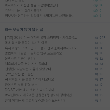
16
이사이트가 처음엔 정말 도움많이됐는데
14
커뮤니티는 다 쓰레기통이지
6
정보보안 연구하는 입장에선 식별가능한 사진을 올리는건 비추이긴함
6
최근 댓글이 많이 달린 글
[무료] 2026 미국 대학원 유학 스타터팩 - 가이드북 & 합격자 컨택메일 템플릿
647
미박 탑스쿨 유학이 빡세진 이유
19
혹시 이정도 스펙이면 어느정도 잡고 준비해야하나요?
14
알츠하이머 관련 고등학생 탐구 포트폴리오
14
물박사의 기준이 뭐임?
22
랩홈피에 다들 본인 사진 올리냐
23
신생랩가지말라는 이유가 있었구나
16
장학금 모은 랩비통장
19
AI 학회들 거품 슬슬 지적이 나오네요
27
카이스트 서류 전형 배수
10
DGIST 가는 방법 추천 부탁드립니다.
7
박사진학하기에 2억은 괜찮은 (?) 정도의 경제력인가요
15
근데 여기는 왜 그렇게 SPK를 물어보는거임?
8