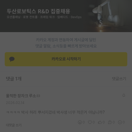
PI 전용 게시판
인문사회 계열 게시판
특수/전문대학원 게시판
카카오 계정과 연동하여 게시글에 달린
반도체/AI 게시판
댓글 알람, 소식등을 빠르게 받아보세요
장학금/장학생 게시판
카카오로 시작하기
학술 정보 게시판
댓글 1개
댓글쓰기
홍보 게시판
커리어
울적한 장자크 루소
2026.02.14
유학교육
ㅋㅋㅋㅋ 박사 허리 뿌서지겄네 박사생 너무 적은거 아닙니까?
이벤트
0
0
0
0
0
대댓글 쓰기
반도체 아카데미