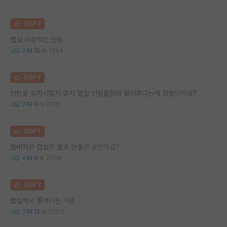
김GPT
랩실 이상적인 인원
0
10
1364
김GPT
인턴을 입학시킬지 말지 랩실 인원들한테 물어본다는게 정말인가요?
3
9
2781
김GPT
멤버적은 랩실은 별로 안좋은 곳인가요?
4
8
2368
김GPT
랩실에서 쫓겨나는 기준
3
12
12515