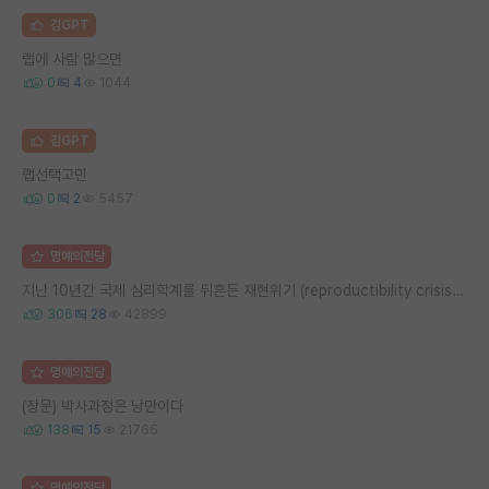
김GPT
랩에 사람 많으면
0
4
1044
김GPT
랩선택고민
0
2
5457
명예의전당
지난 10년간 국제 심리학계를 뒤흔든 재현위기 (reproductibility crisis) 요약 (1편)
306
28
42899
명예의전당
(장문) 박사과정은 낭만이다
138
15
21765
명예의전당