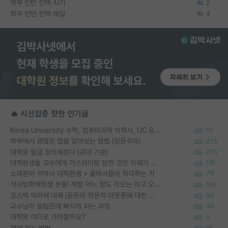
학부 인턴 컨텍 시기
2
학부 인턴 컨택 메일
4
🔥 시선집중 핫한 인기글
Korea University 수학, 컴퓨터과학 이학사, UC Berkeley 산업공학 대학원 공학박사가 되는 것은 쉽지 않겠죠?
10
외부에서 괜찮은 랩을 알아보는 방법 (장문주의)
275
대학원 월급 정리해준다 (공대 기준)
275
대학원생들 교수에게 가스라이팅 당한 것은 이해가 갑니다. 안타깝네요.
119
소재분야 석박사 대학원생 + 물박사들이 착각하는 거
76
석사입학예정생 분들! 제발 어느 정도 각오는 하고 오세요.
156
포스텍 억까에 대해 (동문의 학문적 아웃풋에 대한 반박)
50
교수님이 슬럼프에 빠지게 되는 과정
40
대학원 어디로 가야할까요?
5
편애 하는 방법