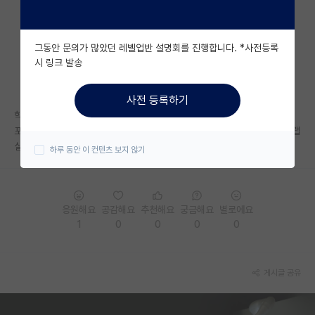
자유 게시판(아무개랩)
그동안 문의가 많았던 레벨업반 설명회를 진행합니다. *사전등록
미국 유학 게시판
시 링크 발송
미국 대학원 합격 후기 게시판
사전 등록하기
대학원생 모집 게시판
학부연구생으로 들어가게 되는 랩실이 박사 1명에 거의 석사 10명 이번에
포함하면 학부연구생 10명정도로 있는데 괜찮은가요? 보통 사람 수 적은 랩
대학원 합격 후기 게시판
실이 관리하기도 좋다고 들어서.......
하루 동안 이 컨텐츠 보지 않기
연구실(PI) 홍보 게시판
석박사 채용 정보 게시판
응원해요
공감해요
추천해요
궁금해요
별로에요
임용 정보 게시판
1
0
0
0
0
학부 인턴 게시판
게시글 공유
취업 게시판
임용 후기 게시판