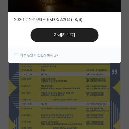
자유 게시판(아무개랩)
2026 두산로보틱스 R&D 집중채용 (~8/9)
미국 유학 게시판
미국 대학원 합격 후기 게시판
자세히 보기
대학원생 모집 게시판
하루 동안 이 컨텐츠 보지 않기
대학원 합격 후기 게시판
연구실(PI) 홍보 게시판
석박사 채용 정보 게시판
임용 정보 게시판
학부 인턴 게시판
취업 게시판
임용 후기 게시판