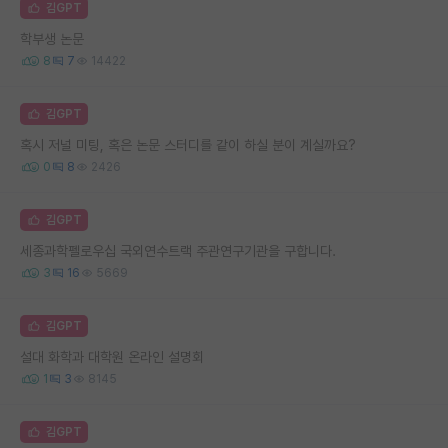
김GPT
학부생 논문
8
7
14422
김GPT
혹시 저널 미팅, 혹은 논문 스터디를 같이 하실 분이 계실까요?
0
8
2426
김GPT
세종과학펠로우십 국외연수트랙 주관연구기관을 구합니다.
3
16
5669
김GPT
설대 화학과 대학원 온라인 설명회
1
3
8145
김GPT