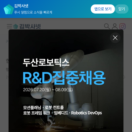
김박사넷
앱으로 보기
닫기
푸시 알림으로 소식을 빠르게
커뮤니티 홈
학술 정보 게시판
대학원생 모집
한국미술이론학회 춘계 학술대회
국내대학원 정보
행복한 윌리엄 켈빈
연구실&오픈랩
2026.04.08
0
723
커뮤니티
커뮤니티 홈
전체글보기
베스트 게시판
IF 명예의전당