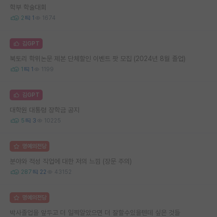
학부 학술대회
2
1
1674
김GPT
북토리 학위논문 제본 단체할인 이벤트 팟 모집 (2024년 8월 졸업)
1
1
1199
김GPT
대학원 대통령 장학금 공지
5
3
10225
명예의전당
분야와 적성 직업에 대한 저의 느낌 (장문 주의)
287
22
43152
명예의전당
박사졸업을 앞두고 더 일찍알았으면 더 잘할수있을텐데 싶은 것들