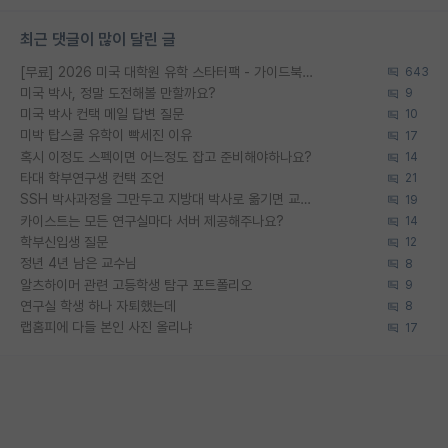
최근 댓글이 많이 달린 글
[무료] 2026 미국 대학원 유학 스타터팩 - 가이드북 & 합격자 컨택메일 템플릿
643
미국 박사, 정말 도전해볼 만할까요?
9
미국 박사 컨택 메일 답변 질문
10
미박 탑스쿨 유학이 빡세진 이유
17
혹시 이정도 스펙이면 어느정도 잡고 준비해야하나요?
14
타대 학부연구생 컨택 조언
21
SSH 박사과정을 그만두고 지방대 박사로 옮기면 교수의 꿈은 끝일까요?
19
카이스트는 모든 연구실마다 서버 제공해주나요?
14
학부신입생 질문
12
정년 4년 남은 교수님
8
알츠하이머 관련 고등학생 탐구 포트폴리오
9
연구실 학생 하나 자퇴했는데
8
랩홈피에 다들 본인 사진 올리냐
17