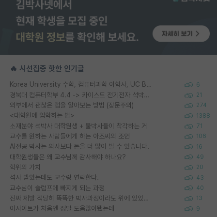
🔥 시선집중 핫한 인기글
Korea University 수학, 컴퓨터과학 이학사, UC Berkeley 산업공학 대학원 공학박사가 되는 것은 쉽지 않겠죠?
6
경북대 컴퓨터학부 4.4 -> 카이스트 전기전자 석박사통합과정 합격
21
외부에서 괜찮은 랩을 알아보는 방법 (장문주의)
274
<대학원에 입학하는 법>
1388
소재분야 석박사 대학원생 + 물박사들이 착각하는 거
71
교수를 원하는 사람들에게 하는 아조씨의 조언
106
AI전공 박사는 의사보다 돈을 더 많이 벌 수 있습니다.
16
대학원생들은 왜 교수님께 감사해야 하나요?
49
학위의 가치
20
석사 받았는데도 교수랑 연락한다.
43
교수님이 슬럼프에 빠지게 되는 과정
40
진짜 제발 적당히 똑똑한 박사과정이라도 위에 있었으면..
13
이사이트가 처음엔 정말 도움많이됐는데
9