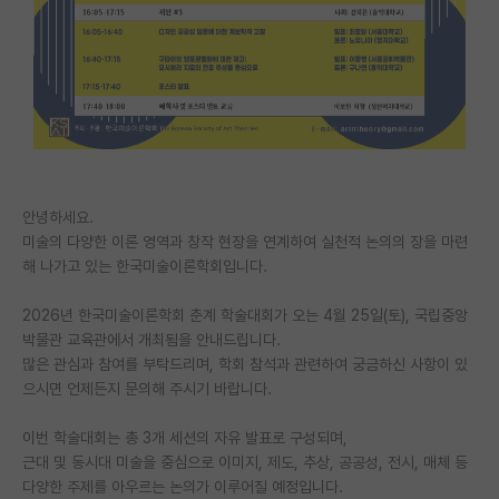
PI 전용 게시판
인문사회 계열 게시판
특수/전문대학원 게시판
반도체/AI 게시판
장학금/장학생 게시판
안녕하세요.
미술의 다양한 이론 영역과 창작 현장을 연계하여 실천적 논의의 장을 마련
학술 정보 게시판
해 나가고 있는 한국미술이론학회입니다.
홍보 게시판
2026년 한국미술이론학회 춘계 학술대회가 오는 4월 25일(토), 국립중앙
박물관 교육관에서 개최됨을 안내드립니다.
커리어
많은 관심과 참여를 부탁드리며, 학회 참석과 관련하여 궁금하신 사항이 있
으시면 언제든지 문의해 주시기 바랍니다.
유학교육
이벤트
이번 학술대회는 총 3개 세션의 자유 발표로 구성되며,
근대 및 동시대 미술을 중심으로 이미지, 제도, 추상, 공공성, 전시, 매체 등
반도체 아카데미
다양한 주제를 아우르는 논의가 이루어질 예정입니다.