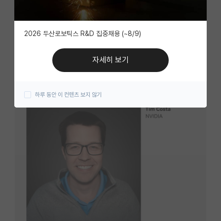
자유 게시판(아무개랩)
2026 두산로보틱스 R&D 집중채용 (~8/9)
미국 유학 게시판
미국 대학원 합격 후기 게시판
자세히 보기
대학원생 모집 게시판
하루 동안 이 컨텐츠 보지 않기
대학원 합격 후기 게시판
연구실(PI) 홍보 게시판
석박사 채용 정보 게시판
임용 정보 게시판
학부 인턴 게시판
취업 게시판
임용 후기 게시판