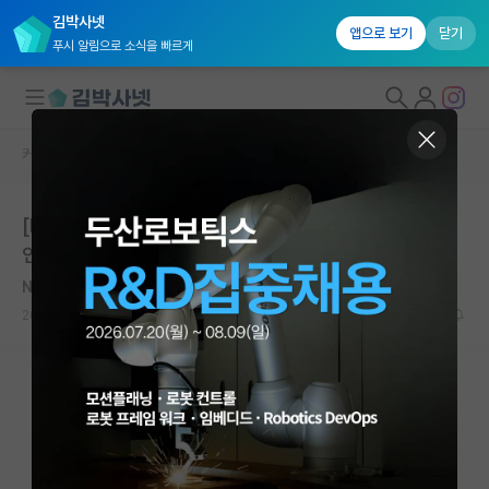
김박사넷
앱으로 보기
닫기
푸시 알림으로 소식을 빠르게
커뮤니티 홈
학술 정보 게시판
대학원생 모집
[NVIDIA] SEMICON Korea - NVIDIA 키노트 - 오프라
국내대학원 정보
인 이벤트 안내
연구실&오픈랩
NVIDIA
커뮤니티
2026.01.26
0
921
커뮤니티 홈
전체글보기
베스트 게시판
IF 명예의전당