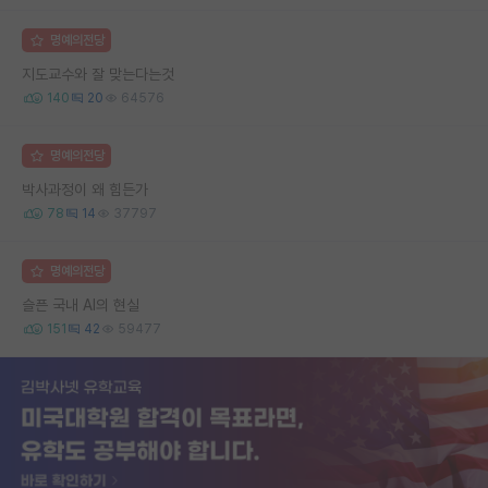
명예의전당
지도교수와 잘 맞는다는것
140
20
64576
명예의전당
박사과정이 왜 힘든가
78
14
37797
명예의전당
슬픈 국내 AI의 현실
151
42
59477