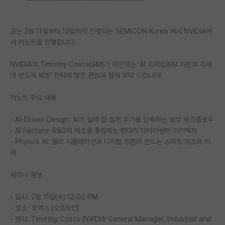
PI 전용 게시판
오는 2월 11일부터 13일까지 진행되는 SEMICON Korea 에서 NVIDIA에
인문사회 계열 게시판
서 키노트를 진행합니다.
특수/전문대학원 게시판
NVIDIA의 Timothy Costa(GM)가 제안하는 'AI 슈퍼컴퓨팅 기반의 차세
대 반도체 제조' 전략에 많은 관심과 참여 부탁 드립니다!
반도체/AI 게시판
장학금/장학생 게시판
키노트 주요 내용
학술 정보 게시판
- AI-Driven Design: AI가 실제 칩 설계 주기를 단축하는 실무 워크플로우
- AI Factory: R&D와 제조를 통합하는 현대적 데이터센터 아키텍처
홍보 게시판
- Physics AI: 물리 시뮬레이션과 디지털 트윈이 만드는 스마트 제조의 미
래
커리어
세미나 정보
유학교육
이벤트
- 일시: 2월 11일(수) 12:00 PM
- 장소: 코엑스 (오프라인)
반도체 아카데미
- 연사: Timothy Costa (NVIDIA General Manager, Industrial and