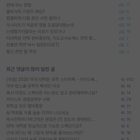
편애 하는 방법
17
물박사의 기준이 뭐임?
9
랩홈피에 다들 본인 사진 올리냐
13
이사이트가 처음엔 정말 도움많이됐는데
16
신생랩가지말라는 이유가 있었구나
19
타대학원 컨텍 준비중인데, 지도교수님께는 언제 말씀드려야 할까요?
2
정출연 학연 박사 질문(DGIST)
2
통신 관련 랩 추천
3
최근 댓글이 많이 달린 글
[무료] 2026 미국 대학원 유학 스타터팩 - 가이드북 & 합격자 컨택메일 템플릿
652
미박 탑스쿨 유학이 빡세진 이유
19
혹시 이정도 스펙이면 어느정도 잡고 준비해야하나요?
14
카이스트 경영공학부 서류
29
장학금 모은 랩비통장
21
AI 학회들 거품 슬슬 지적이 나오네요
33
박사진학하기에 2억은 괜찮은 (?) 정도의 경제력인가요
16
SPK 대학원 현실적으로 가능한 스펙인가요?
6
근데 여기는 왜 그렇게 SPK를 물어보는거임?
18
석사가 1저자 논문 가져가는게 흔한건가요?
5