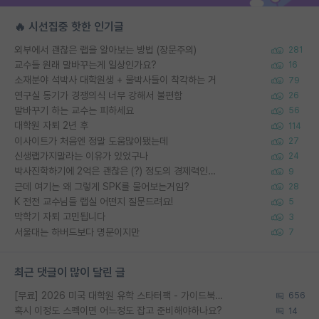
🔥 시선집중 핫한 인기글
외부에서 괜찮은 랩을 알아보는 방법 (장문주의)
281
교수들 원래 말바꾸는게 일상인가요?
16
소재분야 석박사 대학원생 + 물박사들이 착각하는 거
79
연구실 동기가 경쟁의식 너무 강해서 불편함
26
말바꾸기 하는 교수는 피하세요
56
대학원 자퇴 2년 후
114
이사이트가 처음엔 정말 도움많이됐는데
27
신생랩가지말라는 이유가 있었구나
24
박사진학하기에 2억은 괜찮은 (?) 정도의 경제력인가요
9
근데 여기는 왜 그렇게 SPK를 물어보는거임?
28
K 전전 교수님들 랩실 어떤지 질문드려요!
5
막학기 자퇴 고민됩니다
3
서울대는 하버드보다 명문이지만
7
최근 댓글이 많이 달린 글
[무료] 2026 미국 대학원 유학 스타터팩 - 가이드북 & 합격자 컨택메일 템플릿
656
혹시 이정도 스펙이면 어느정도 잡고 준비해야하나요?
14