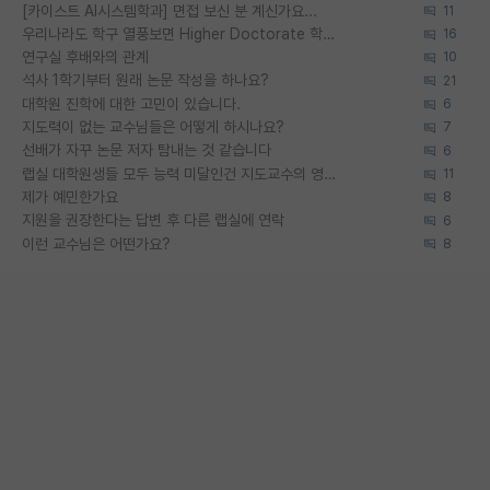
[카이스트 AI시스템학과] 면접 보신 분 계신가요...
11
우리나라도 학구 열풍보면 Higher Doctorate 학위가 필요하다고 봅니다.
16
연구실 후배와의 관계
10
석사 1학기부터 원래 논문 작성을 하나요?
21
대학원 진학에 대한 고민이 있습니다.
6
지도력이 없는 교수님들은 어떻게 하시나요?
7
선배가 자꾸 논문 저자 탐내는 것 같습니다
6
랩실 대학원생들 모두 능력 미달인건 지도교수의 영향 아닌가?
11
제가 예민한가요
8
지원을 권장한다는 답변 후 다른 랩실에 연락
6
이런 교수님은 어떤가요?
8