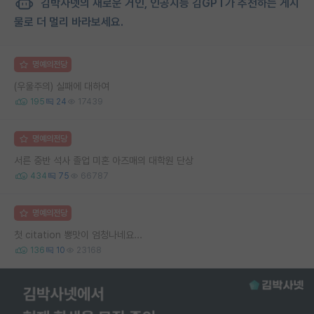
김박사넷의 새로운 거인, 인공지능 김GPT가 추천하는 게시
물로 더 멀리 바라보세요.
명예의전당
(우울주의) 실패에 대하여
195
24
17439
명예의전당
서른 중반 석사 졸업 미혼 아즈매의 대학원 단상
434
75
66787
명예의전당
첫 citation 뽕맛이 엄청나네요...
136
10
23168