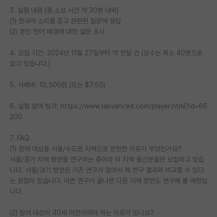
3. 실험 내용 (총 소요 시간 약 30분 내외)
PI 전용 게시판
(1) 한국어 소리를 듣고 관련된 질문에 응답
(2) 본인 언어 배경에 대한 설문 조사
인문사회 계열 게시판
4. 모집 기간: 2024년 11월 27일부터 약 한달 간 (모수는 최소 40명으로
특수/전문대학원 게시판
잡고 있습니다.)
반도체/AI 게시판
5. 사례비: 10,500원 (또는 $7.50)
장학금/장학생 게시판
6. 실험 참여 링크: https://www.labvanced.com/player.html?id=65
학술 정보 게시판
200
홍보 게시판
7. FAQ
(1) 참여 대상을 서울/수도권 지역으로 한정한 이유가 무엇인가요?
커리어
서울/경기 지역 방언을 연구하는 중이라 이 지역 출신분들만 모집하고 있습
유학교육
니다. 서울/경기 방언은 기존 연구가 많아서 제 연구 결과와 비교할 수 있다
는 장점이 있습니다. 이번 연구가 끝나면 다른 지역 방언도 연구해 볼 예정입
이벤트
니다.
반도체 아카데미
(2) 참여 대상이 40세 미만이여야 하는 이유가 있나요?