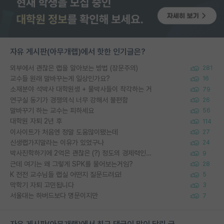
자유 게시판(아무개랩)에서 핫한 인기글은?
외부에서 괜찮은 랩을 알아보는 방법 (장문주의)
281
교수들 원래 말바꾸는게 일상인가요?
16
소재분야 석박사 대학원생 + 물박사들이 착각하는 거
79
연구실 동기가 경쟁의식 너무 강해서 불편함
26
말바꾸기 하는 교수는 피하세요
56
대학원 자퇴 2년 후
114
이사이트가 처음엔 정말 도움많이됐는데
27
신생랩가지말라는 이유가 있었구나
24
박사진학하기에 2억은 괜찮은 (?) 정도의 경제력인가요
9
근데 여기는 왜 그렇게 SPK를 물어보는거임?
28
K 전전 교수님들 랩실 어떤지 질문드려요!
5
막학기 자퇴 고민됩니다
3
서울대는 하버드보다 명문이지만
7