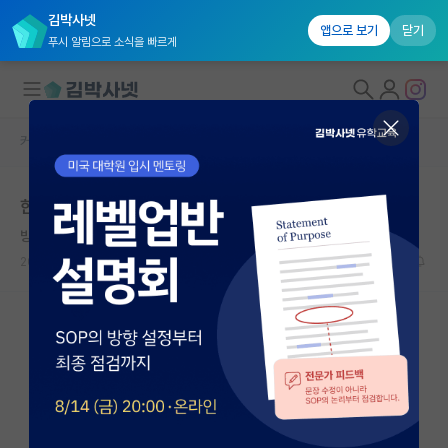
김박사넷
앱으로 보기
닫기
푸시 알림으로 소식을 빠르게
커뮤니티 홈
자유 게시판(아무개랩)
대학원생 모집
한국어 실험 연구 참여자 모집
국내대학원 정보
방탕한 장자크 루소
연구실&오픈랩
2024.11.28
0
1447
커뮤니티
커뮤니티 홈
전체글보기
베스트 게시판
IF 명예의전당