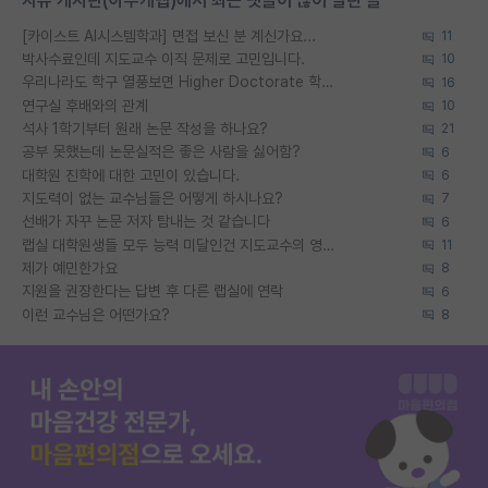
자유 게시판(아무개랩)에서 최근 댓글이 많이 달린 글
[카이스트 AI시스템학과] 면접 보신 분 계신가요...
11
박사수료인데 지도교수 이직 문제로 고민입니다.
10
우리나라도 학구 열풍보면 Higher Doctorate 학위가 필요하다고 봅니다.
16
연구실 후배와의 관계
10
석사 1학기부터 원래 논문 작성을 하나요?
21
공부 못했는데 논문실적은 좋은 사람을 싫어함?
6
대학원 진학에 대한 고민이 있습니다.
6
지도력이 없는 교수님들은 어떻게 하시나요?
7
선배가 자꾸 논문 저자 탐내는 것 같습니다
6
랩실 대학원생들 모두 능력 미달인건 지도교수의 영향 아닌가?
11
제가 예민한가요
8
지원을 권장한다는 답변 후 다른 랩실에 연락
6
이런 교수님은 어떤가요?
8