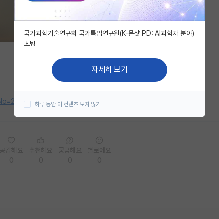
국가과학기술연구회 국가특임연구원(K-문샷 PD: AI과학자 분야)
초빙
자세히 보기
postNo=272194&menuNo=362&bizNo=52
하루 동안 이 컨텐츠 보지 않기
공감해요
추천해요
궁금해요
별로에요
0
0
0
0