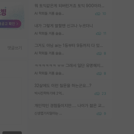
뭐 토익같은게 되버린거죠 토익 900이라고 영어잘하는건 아닙니다만 잘하는사람은 다 900을 넘는 그런
AI 학회들 거품 슬슬 지적이 나오네요
10
내가 그렇게 말할땐 신고나 누르더니
AI 학회들 거품 슬슬 지적이 나오네요
11
그거도 아님 ai는 1등부터 9등까지 다 있음 그거도 없는 사람은 뭐냐 교수가 그냥 못하게 한거 1등급도 교수가 막으면 안됨
댓글쓰기
AI 학회들 거품 슬슬 지적이 나오네요
8
ㅋㅋㅋㅋㅋㅋ ㅠㅠ 그래서 일단 유명해지는게 중요한거같습니다
AI 학회들 거품 슬슬 지적이 나오네요
8
32살에도 이런 질문을 하는군요...?
박사진학하기에 2억은 괜찮은 (?) 정도의 경제력인가요
23
개인적인 경험들이지만.... 나이가 젊은 교수일수록 꼰대라는 가면을 쓴 채로 무례함을 행동하는 경우가 거의 90% 정도였음. 나이가 어린데 다른 또래들과 달리 명예, 권력, 재력까지 얻었으니 세상 다 가진 기분이겠지. 오히러 나이 든 교수들이 행동과 말을 더 조심하시더라.
신생랩가지말라는 이유가 있었구나
9