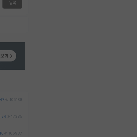
등록
47
105188
24
17385
46
105987