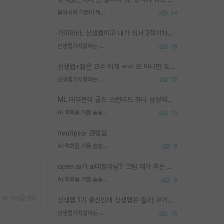
물박사의 기준이 뭐임?
14
가지마라. 신생랩이고 내가 석사 3학기차인데 최고참인데 나도 아무것도 모르는데 교수가 후배들 왜 논문 교육 안시키냐. 논문 왜 안 써오냐 닦달한다
신생랩가지말라는 이유가 있었구나
18
신생랩+젊은 교수 이게 ㄹㅇ 모 아니면 도인듯.
신생랩가지말라는 이유가 있었구나
16
ML 대부분이 골드 스탠다드 하나 상정해놓고 (벤치마크 데이터셋이 여러 개면 여러 개 상정) 그거 얼마나 잘 맞추나 싸움임 가끔 번뜩이는 설계 철학을 보여주는 논문들도 있지만 대부분 그거 성적 얼마나 더 올리느라에 혈안이 되어 있는 측면이 잇음
AI 학회들 거품 슬슬 지적이 나오네요
13
neurips는 괜찮음
AI 학회들 거품 슬슬 지적이 나오네요
9
open ai가 ai대장아님? 그럼 쟤가 하는 말이 다 맞겠네
AI 학회들 거품 슬슬 지적이 나오네요
8
게시글 공유
신생랩 1기 출신인데 신생랩은 줠라 무거운 바벨 같은거임. 들면 대박인데 못들면 깔려 죽음. 아무도 알려주지 않는 환경에서 자생해야하지만, 일단 살아남았다면 그 어떤 사람보다 악착같고 생존력 높은 사람으로 거듭날 수 있음
신생랩가지말라는 이유가 있었구나
19