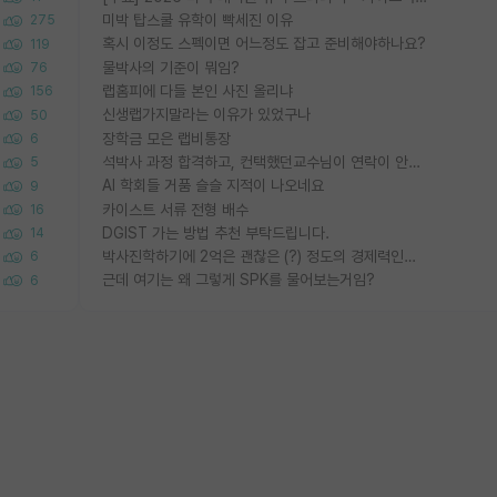
미박 탑스쿨 유학이 빡세진 이유
275
혹시 이정도 스펙이면 어느정도 잡고 준비해야하나요?
119
물박사의 기준이 뭐임?
76
랩홈피에 다들 본인 사진 올리냐
156
신생랩가지말라는 이유가 있었구나
50
장학금 모은 랩비통장
6
석박사 과정 합격하고, 컨택했던교수님이 연락이 안됩니다...
5
AI 학회들 거품 슬슬 지적이 나오네요
9
카이스트 서류 전형 배수
16
DGIST 가는 방법 추천 부탁드립니다.
14
박사진학하기에 2억은 괜찮은 (?) 정도의 경제력인가요
6
근데 여기는 왜 그렇게 SPK를 물어보는거임?
6