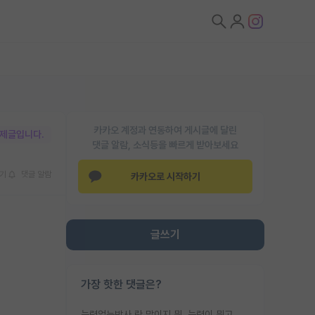
카카오 계정과 연동하여 게시글에 달린
박제글입니다.
댓글 알람, 소식등을 빠르게 받아보세요
기
댓글 알람
카카오로 시작하기
글쓰기
가장 핫한 댓글은?
능력없는박사 란 말이지 뭐. 능력이 뭐고 능력이 있다는게 뭔지는 사람마다 기준이 다르니까 얘기해봐야 서로 자기 기준만 얘기해서 논쟁이 끝이 안나고. 주위에서 능력있고 야심있는 신입생이 교수가 유의미한 피드백을 아예 안주면서 제대로된 과제에 참여해볼 기회도 제공하지 않고 잡일 뺑뺑이만 돌려서 맨날 단순작업만 하면서 밤새다가 눈빛이 점점 죽어가는걸 본 사람은 물박사는 교수탓이라고 하고, 교수는 이것저것 알려도 주고 기회도 주고 사수 동기 붙여주면서 어떻게든 끌고가려고 하는데 본인이 매일 뺀질거리면서 출근 하는둥마는둥 하다가 기껏 와서도 폰이나 쳐다보다가 실험 망치고 저녁약속있어서 먼저 가볼게요~ 하는걸 본 사람은 물박사는 본인탓이라고 함.