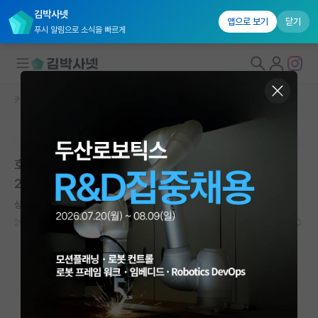
김박사넷
앱으로 보기
닫기
푸시 알림으로 소식을 빠르게
커뮤니티 홈
학술 정보 게시판
대학원생 모집
본문이 수정되지 않는 박제글입니다.
국내대학원 정보
호라이즌 유럽 필라1 MSCA 프로그램 온라인 설명회 20
연구실&오픈랩
26(5월 12일(화))
커뮤니티
상처받은 버트런드 러셀
2026.05.07
0
383
커뮤니티 홈
전체글보기
베스트 게시판
IF 명예의전당