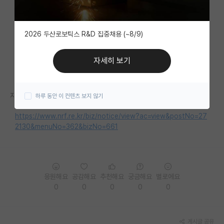
자유 게시판(아무개랩)
2026 두산로보틱스 R&D 집중채용 (~8/9)
미국 유학 게시판
미국 대학원 합격 후기 게시판
자세히 보기
대학원생 모집 게시판
자세한 내용은 홈페이지를 참고해주세요.
하루 동안 이 컨텐츠 보지 않기
대학원 합격 후기 게시판
https://www.nrf.re.kr/biz/notice/view?ac=view&postNo=27
연구실(PI) 홍보 게시판
2130&menuNo=362&bizNo=661
석박사 채용 정보 게시판
임용 정보 게시판
응원해요
공감해요
추천해요
궁금해요
별로에요
학부 인턴 게시판
0
0
0
0
0
취업 게시판
임용 후기 게시판
게시글 공유