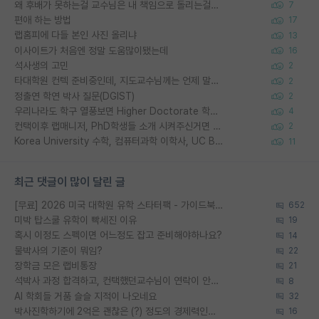
왜 후배가 못하는걸 교수님은 내 책임으로 돌리는걸까요?
7
편애 하는 방법
17
랩홈피에 다들 본인 사진 올리냐
13
이사이트가 처음엔 정말 도움많이됐는데
16
석사생의 고민
2
타대학원 컨텍 준비중인데, 지도교수님께는 언제 말씀드려야 할까요?
2
정출연 학연 박사 질문(DGIST)
2
우리나라도 학구 열풍보면 Higher Doctorate 학위가 필요하다고 봅니다.
4
컨택이후 랩매니저, PhD학생들 소개 시켜주신거면 거의 컨펌에 가깝나요?
2
Korea University 수학, 컴퓨터과학 이학사, UC Berkeley 산업공학 대학원 공학박사가 되는 것은 쉽지 않겠죠?
11
최근 댓글이 많이 달린 글
[무료] 2026 미국 대학원 유학 스타터팩 - 가이드북 & 합격자 컨택메일 템플릿
652
미박 탑스쿨 유학이 빡세진 이유
19
혹시 이정도 스펙이면 어느정도 잡고 준비해야하나요?
14
물박사의 기준이 뭐임?
22
장학금 모은 랩비통장
21
석박사 과정 합격하고, 컨택했던교수님이 연락이 안됩니다...
8
AI 학회들 거품 슬슬 지적이 나오네요
32
박사진학하기에 2억은 괜찮은 (?) 정도의 경제력인가요
16