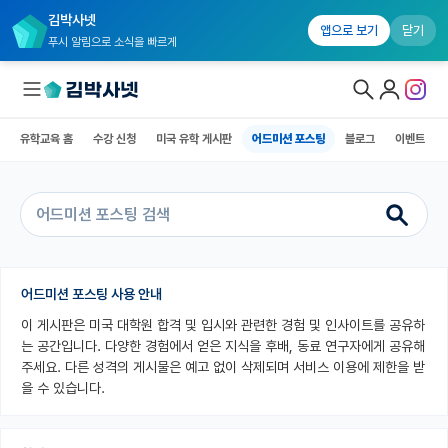
김박사넷
유학교육 홈
수강 신청
미국 유학 게시판
어드미션 포스팅
블로그
앱으로 보기
닫기
푸시 알림으로 소식을 빠르게
유학교육 홈
수강 신청
미국 유학 게시판
어드미션 포스팅
블로그
이벤트
대학원생 모집
국내대학원 정보
연구실&오픈랩
커뮤니티
어드미션 포스팅 사용 안내
이 게시판은 미국 대학원 합격 및 입시와 관련한 경험 및 인사이트를 공유하
커리어
는 공간입니다. 다양한 경험에서 얻은 지식을 후배, 동료 연구자에게 공유해
유학교육
주세요. 다른 성격의 게시물은 예고 없이 삭제되며 서비스 이용에 제한을 받
을 수 있습니다.
유학교육 홈
수강 신청