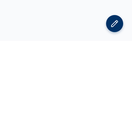
김박사넷 홈으로
김박사넷 유학교육 홈으로
PI
공지사항
광고 문의
제휴 문의