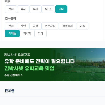
학위
미국 유학 게시판
전체
박사
석사
MBA
기타
연구분야
어드미션 포스팅
전체
자연
공학
인문사회
경영경제
교육
블로그
예체능
의약학
기타
이벤트
오픈카톡
이벤트
반도체 아카데미
재팬라운지 🌸
전체글