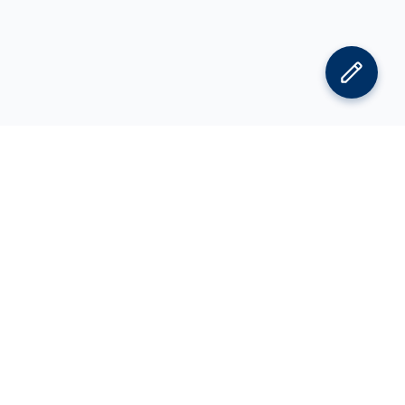
김박사넷 홈으로
김박사넷 유학교육 홈으로
PI
공지사항
광고 문의
제휴 문의