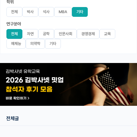
학위
미국 유학 게시판
전체
박사
석사
MBA
기타
연구분야
어드미션 포스팅
전체
자연
공학
인문사회
경영경제
교육
블로그
예체능
의약학
기타
이벤트
오픈카톡
이벤트
반도체 아카데미
재팬라운지 🌸
전체글