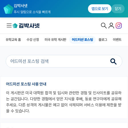
김박사넷
유학교육 홈
수강 신청
미국 유학 게시판
어드미션 포스팅
블로그
앱으로 보기
닫기
푸시 알림으로 소식을 빠르게
유학교육 홈
수강 신청
미국 유학 게시판
어드미션 포스팅
블로그
이벤트
대학원생 모집
국내대학원 정보
연구실&오픈랩
커뮤니티
어드미션 포스팅 사용 안내
이 게시판은 미국 대학원 합격 및 입시와 관련한 경험 및 인사이트를 공유하
커리어
는 공간입니다. 다양한 경험에서 얻은 지식을 후배, 동료 연구자에게 공유해
유학교육
주세요. 다른 성격의 게시물은 예고 없이 삭제되며 서비스 이용에 제한을 받
을 수 있습니다.
유학교육 홈
수강 신청