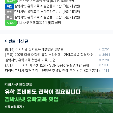
김박사넷 유학교육 밋업 (8/29, 오프라인)
모집중
김박사넷 유학교육 레벨업플러스반 (9월 개강반)
예정
김박사넷 유학교육 스파르타준비반 (9월 개강반)
마감
김박사넷 유학교육 레벨업플러스반 (8월 개강반)
마감
김박사넷 유학교육 1:1 맞춤 상담
모집중
이벤트 최신 글
(8/14) 김박사넷 유학교육 레벨업반 설명회
2751
[무료] 2026 미국 대학원 유학 스타터팩 - 가이드북 & 합격자 컨택메일 템플릿
3564
김박사넷 유학교육 첫번째 교육, 밋업
2128
(7/17) 미국 박사 재수생 초청 - SOP Before & After 공개
1141
다이렉트 박사 합격 전략 - 인터뷰 후 4일 만에 오퍼 받은 SOP 공개
1433