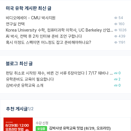
미국 유학 게시판 최신 글
비디오에세이 - CMU 박사지원
54
연구실 컨택
160
Korea University 수학, 컴퓨터과학 이학사, UC Berkeley 산업공학 대학원 공학박사가 되는 것은 쉽지 않겠죠?
1026
AI 박사, 컨택 후 2차 인터뷰 준비 조언 구합니다
439
혹시 이정도 스펙이면 어느정도 잡고 준비해야하나요?
1191
블로그 최신 글
펀딩 취소로 시작된 재수, 바뀐 건 서류 6장이었다 | 7/17 웨비나 회고
0
유학준비도 교육이 필요합니다
2
김박사넷 유학교육 소개
0
추천 게시글
1/2
수강 신청
김박사넷 유학교육 밋업 (8/29, 오프라인)
모집중