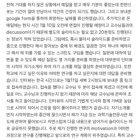
전혀 기대를 하지 않은 상황에서 메일을 받고 매우 기분이 좋았는데 한편으
로는 기간이 얼마 안남아서 약간의 긴장이 되기도 했습니다. 그리고 보내준
google form을 통하여 희망하는 날짜를 회신하였습니다. 추가적으로 온
메일에는 현지 시간 1월 10일 오전에 면접이 진행될 예정이고 교수님들과의
discussion이기 때문에 별도의 슬라이드는 필요 없고 20분정도 진행된다
는 정보가 적혀 있었습니다. 그럼에도 혹시 몰라서 슬라이드를 준비하였고
줌으로 진행한다 해서 찾아보는 중에 뒤 배경도 깔끔한 것이 하나의 예의라
고 해서 제 뒤를 가릴 수 있는 스크린도 구입을 했습니다. 질문에 대하여 답
변을 할 수 있도록 예상 질문도 몇 가지를 준비를 하였는데 대부분의 인터뷰
의 시작이 자기소개라 하여 자기 소개를 제일 열심히 준비하였습니다. 또한
학교에 가고 싶은 이유와 어떠한 연구를 하고 싶은지에 대한 대답을 준비했
습니다. 인터뷰는 한국 시간으로는 1월11일 새벽 2시정도에 보내준 줌 링크
로 접속하였습니다. 접속을 했더니 교수님 두 분이 접속해 계셨고 이전에 메
일로 어느 교수님과 진행하는지 왔기 때문에 미리 해당 교수님에 관하여 조
사를 하고 들어갔습니다. 인터뷰의 시작은 가볍게 인사와 함께 가벼운 농담
으로 시작이 되어서 긴장을 많이 풀어주려고 했던거 같습니다. 자기소개를
먼저 시작하였는데 중간에 끊으시면서 제가 지금 있는 과학기술전문사관 제
도에 관하여 물어보시고 자연스럽게 다음 내용으로 넘어가서 슬라이드는 따
로 공유하지 못했습니다. 주로 제가 진행한 연구의 motivation과 어떠한
과정으로 연구를 진행해왔고 앞으로의 연구 계획이 위주였습니다. 특히 교수