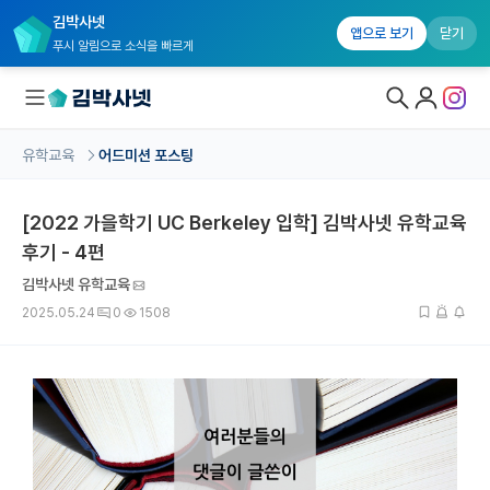
김박사넷
앱으로 보기
닫기
푸시 알림으로 소식을 빠르게
유학교육
어드미션 포스팅
대학원생 모집
[2022 가을학기 UC Berkeley 입학] 김박사넷 유학교육
국내대학원 정보
후기 - 4편
연구실&오픈랩
김박사넷 유학교육
커뮤니티
2025.05.24
0
1508
커리어
유학교육
유학교육 홈
수강 신청