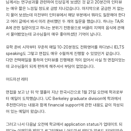
님께서는 연구성과물 관련하여 인상깊게 보셨던 것 같고 20분간의 인터뷰
는 매우 짧은 느낌일 정도로 금방 지나갔습니다. 마지막으로 궁금한 거 없는
지 물어 보셨는데 이전부터 인터뷰에서 해당 부분에서 뭐라도 질문해야 한다
고 여러 글에서 봐서 미리 준비했던 두 개의 질문을 했습니다. 하나는 TA/R
A에 관한 질문이었고 하나는 분위기 전환용으로 버클리 지역의 음식에 관해
서 물어봤었는데 교수님들이 매우 좋아하셨던 기억이 납니다.
유학 준비 시작부터 꾸준히 매일 10-20분정도 전화영어를 하다보니 IELTS
speaking도 그렇고 면접도 매우 수월하게 진행할 수 있었던거 같습니다.
다만 컨택메일을 통하여 인터뷰를 진행해본 적이 없어서 사실 첫 면접이었는
데 교수님들이 되게 편하게 해주셔서 부담이 없었습니다.
어드미션 레터
면접을 보고 난 뒤 약 열흘이 지난 한국시간으로 1월 21일 오전에 학과로부
터 메일이 도착했습니다. UC Berkeley graduate division에 학과에서
추천한다라는 내용과 함께 financial support에 관한 내용도 같이 작성되
어 있는 메일이 왔습니다.
그러고 나서 다음날 오전에 학교에서 application status가 업데이트 되
었다는 이메일을 받았고 로그인해보니 어드미션 레터가 업로드 되어있었습