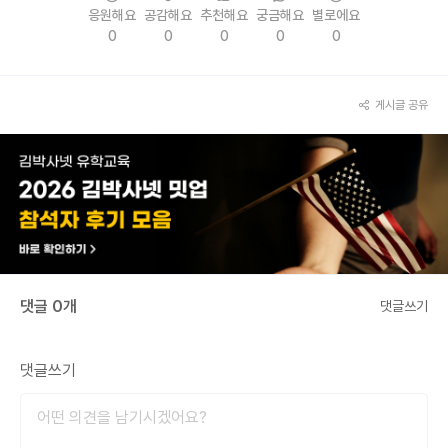
응원해요
공감해요
추천해요
궁금해요
별로에요
0
0
0
0
0
게시글 공유
댓글 0개
댓글쓰기
댓글쓰기