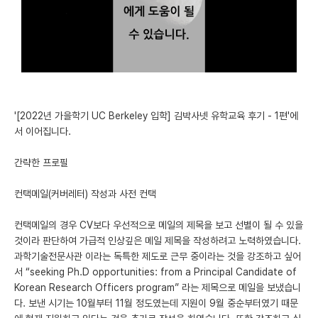
미국 유학 게시판
어드미션 포스팅
블로그
이벤트
'[2022년 가을학기 UC Berkeley 입학] 김박사넷 유학교육 후기 - 1편'에
서 이어집니다.
오픈카톡
간략한 프로필
이벤트
컨택메일(커버레터) 작성과 사전 컨택
반도체 아카데미
컨택메일의 경우 CV보다 우선적으로 메일의 제목을 보고 선별이 될 수 있을
재팬라운지 🌸
것이라 판단하여 가급적 인상깊은 메일 제목을 작성하려고 노력하였습니다.
과학기술전문사관 이라는 독특한 제도로 근무 중이라는 것을 강조하고 싶어
서 “seeking Ph.D opportunities: from a Principal Candidate of
Korean Research Officers program” 라는 제목으로 메일을 보냈습니
다. 보낸 시기는 10월부터 11월 정도였는데 지원이 9월 중순부터였기 때문