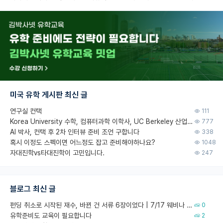
미국 유학 게시판 최신 글
연구실 컨택
111
Korea University 수학, 컴퓨터과학 이학사, UC Berkeley 산업공학 대학원 공학박사가 되는 것은 쉽지 않겠죠?
777
AI 박사, 컨택 후 2차 인터뷰 준비 조언 구합니다
338
혹시 이정도 스펙이면 어느정도 잡고 준비해야하나요?
1048
자대진학vs타대진학이 고민입니다.
247
블로그 최신 글
펀딩 취소로 시작된 재수, 바뀐 건 서류 6장이었다 | 7/17 웨비나 회고
0
유학준비도 교육이 필요합니다
2