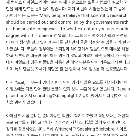
세 번째로 아이엘츠 라이팅 주제는 제 기준으로는 토플 시험보다 심오한 고
민을 하게 만드는 문제들이 많습니다. 제가 4 번의 시험을 봤는데 그 중에
기억에 남는 질문은 ‘Many people believe that scientific research
should be carried out and controlled by the governments rath
er than private companies. To what extent do you agree or di
sagree with this opinion?’ 였습니다. 그 외에도 평소에 사회와 관련되
어 여러 생각을 갖고 있어야 논리를 펼치면서 글을 작성할 수 있을 거라 판단
하였습니다. 토플의 경우에는 스피킹과 라이팅에서 템플릿으로 대부분 해결
하고 세부적인 내용만 작성하는 경우가 많았고 이렇게 학원 등에서 가르쳤는
데 아이엘트의 경우 템플릿을 사용하면 해당 부분은 단어 카운트에서 뺀다고
하며 특히 템플릿 자체가 저랑은 잘 안 맞아서 아이엘츠를 더 선호했습니다.
마지막으로, 대부분의 영어 시험이 단어 암기가 많은 요소를 차지하지만 아
이엘츠에는 따로 단어 관련 문항이 없다 보니 부담이 덜하였습니다. Readin
g section에서 searching하고 highlight 기능이 있어서 보다 편하게 시
험을 봤던거 같습니다.
아이엘츠 시험 준비는 준비가능한 학원이 적기도 하였고 학원보다는 개인적
으로 공부를 진행하고 싶어서 기본적인 시험 스타일을 알기 위하여 인터넷
강의를 활용하였습니다. 특히 Writing하고 Speaking은 ieltsbro 사이트
를 활용해서 기출을 보려고 했고 Reading과 Listening은 공식 교재 풀어