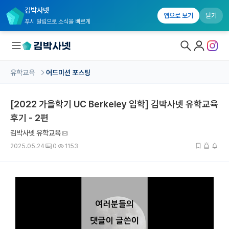
김박사넷
앱으로 보기
닫기
푸시 알림으로 소식을 빠르게
유학교육
어드미션 포스팅
대학원생 모집
[2022 가을학기 UC Berkeley 입학] 김박사넷 유학교육
국내대학원 정보
후기 - 2편
연구실&오픈랩
김박사넷 유학교육
커뮤니티
2025.05.24
0
1153
커리어
유학교육
유학교육 홈
수강 신청