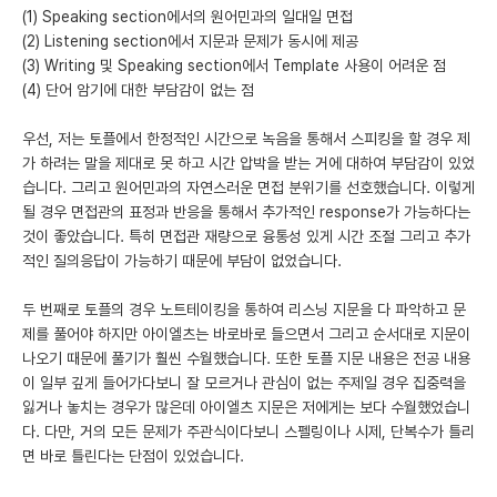
(1) Speaking section에서의 원어민과의 일대일 면접
(2) Listening section에서 지문과 문제가 동시에 제공
(3) Writing 및 Speaking section에서 Template 사용이 어려운 점
(4) 단어 암기에 대한 부담감이 없는 점
우선, 저는 토플에서 한정적인 시간으로 녹음을 통해서 스피킹을 할 경우 제
가 하려는 말을 제대로 못 하고 시간 압박을 받는 거에 대하여 부담감이 있었
습니다. 그리고 원어민과의 자연스러운 면접 분위기를 선호했습니다. 이렇게
될 경우 면접관의 표정과 반응을 통해서 추가적인 response가 가능하다는
것이 좋았습니다. 특히 면접관 재량으로 융통성 있게 시간 조절 그리고 추가
적인 질의응답이 가능하기 때문에 부담이 없었습니다.
두 번째로 토플의 경우 노트테이킹을 통하여 리스닝 지문을 다 파악하고 문
제를 풀어야 하지만 아이엘츠는 바로바로 들으면서 그리고 순서대로 지문이
나오기 때문에 풀기가 훨씬 수월했습니다. 또한 토플 지문 내용은 전공 내용
이 일부 깊게 들어가다보니 잘 모르거나 관심이 없는 주제일 경우 집중력을
잃거나 놓치는 경우가 많은데 아이엘츠 지문은 저에게는 보다 수월했었습니
다. 다만, 거의 모든 문제가 주관식이다보니 스펠링이나 시제, 단복수가 틀리
면 바로 틀린다는 단점이 있었습니다.