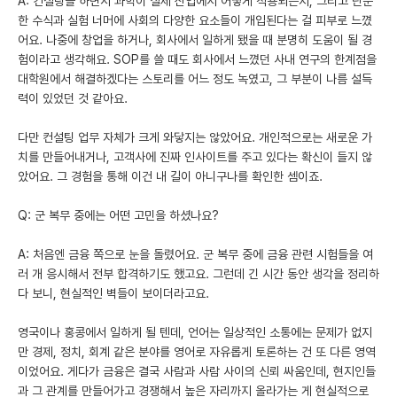
A: 컨설팅을 하면서 과학이 실제 산업에서 어떻게 적용되는지, 그리고 단순
한 수식과 실험 너머에 사회의 다양한 요소들이 개입된다는 걸 피부로 느꼈
어요. 나중에 창업을 하거나, 회사에서 일하게 됐을 때 분명히 도움이 될 경
험이라고 생각해요. SOP를 쓸 때도 회사에서 느꼈던 사내 연구의 한계점을
대학원에서 해결하겠다는 스토리를 어느 정도 녹였고, 그 부분이 나름 설득
력이 있었던 것 같아요.
다만 컨설팅 업무 자체가 크게 와닿지는 않았어요. 개인적으로는 새로운 가
치를 만들어내거나, 고객사에 진짜 인사이트를 주고 있다는 확신이 들지 않
았어요. 그 경험을 통해 이건 내 길이 아니구나를 확인한 셈이죠.
Q: 군 복무 중에는 어떤 고민을 하셨나요?
A: 처음엔 금융 쪽으로 눈을 돌렸어요. 군 복무 중에 금융 관련 시험들을 여
러 개 응시해서 전부 합격하기도 했고요. 그런데 긴 시간 동안 생각을 정리하
다 보니, 현실적인 벽들이 보이더라고요.
영국이나 홍콩에서 일하게 될 텐데, 언어는 일상적인 소통에는 문제가 없지
만 경제, 정치, 회계 같은 분야를 영어로 자유롭게 토론하는 건 또 다른 영역
이었어요. 게다가 금융은 결국 사람과 사람 사이의 신뢰 싸움인데, 현지인들
과 그 관계를 만들어가고 경쟁해서 높은 자리까지 올라가는 게 현실적으로