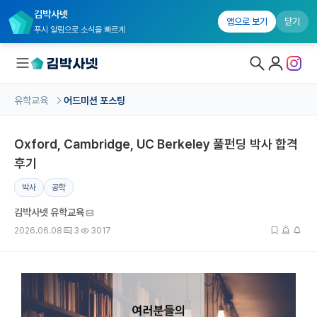
김박사넷
앱으로 보기
닫기
푸시 알림으로 소식을 빠르게
유학교육
어드미션 포스팅
대학원생 모집
Oxford, Cambridge, UC Berkeley 풀펀딩 박사 합격
국내대학원 정보
후기
연구실&오픈랩
박사
공학
커뮤니티
김박사넷 유학교육
커리어
2026.06.08
3
3017
유학교육
유학교육 홈
수강 신청