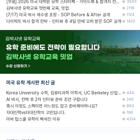
[무료] 2026 미국 대학원 유학 스타터팩 - 가이드북 & 합격자 컨택메일 템플릿
3543
김박사넷 유학교육 첫번째 교육, 밋업
2116
(7/17) 미국 박사 재수생 초청 - SOP Before & After 공개
1124
다이렉트 박사 합격 전략 - 인터뷰 후 4일 만에 오퍼 받은 SOP 공개
1420
미국 유학 게시판 최신 글
Korea University 수학, 컴퓨터과학 이학사, UC Berkeley 산업공학 대학원 공학박사가 되는 것은 쉽지 않겠죠?
444
AI 박사, 컨택 후 2차 인터뷰 준비 조언 구합니다
240
혹시 이정도 스펙이면 어느정도 잡고 준비해야하나요?
863
자대진학vs타대진학이 고민입니다.
196
미박 탑스쿨 유학이 빡세진 이유
4314