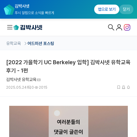
김박사넷
앱으로 보기
닫기
푸시 알림으로 소식을 빠르게
유학교육
어드미션 포스팅
대학원생 모집
[2022 가을학기 UC Berkeley 입학] 김박사넷 유학교육
국내대학원 정보
후기 - 1편
연구실&오픈랩
김박사넷 유학교육
커뮤니티
2025.05.24
0
2015
커리어
유학교육
유학교육 홈
수강 신청