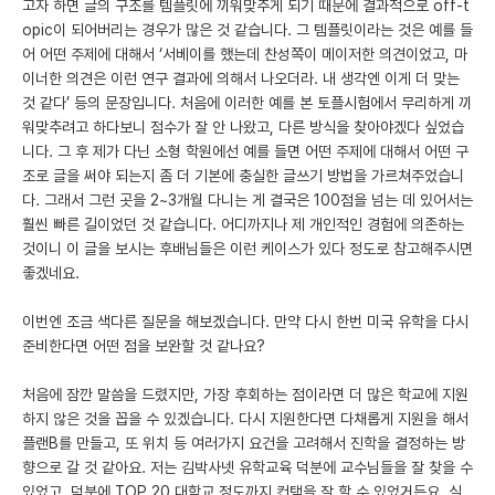
고자 하면 글의 구조를 템플릿에 끼워맞추게 되기 때문에 결과적으로 off-t
opic이 되어버리는 경우가 많은 것 같습니다. 그 템플릿이라는 것은 예를 들
어 어떤 주제에 대해서 ‘서베이를 했는데 찬성쪽이 메이저한 의견이었고, 마
이너한 의견은 이런 연구 결과에 의해서 나오더라. 내 생각엔 이게 더 맞는
것 같다’ 등의 문장입니다. 처음에 이러한 예를 본 토플시험에서 무리하게 끼
워맞추려고 하다보니 점수가 잘 안 나왔고, 다른 방식을 찾아야겠다 싶었습
니다. 그 후 제가 다닌 소형 학원에선 예를 들면 어떤 주제에 대해서 어떤 구
조로 글을 써야 되는지 좀 더 기본에 충실한 글쓰기 방법을 가르쳐주었습니
다. 그래서 그런 곳을 2~3개월 다니는 게 결국은 100점을 넘는 데 있어서는
훨씬 빠른 길이었던 것 같습니다. 어디까지나 제 개인적인 경험에 의존하는
것이니 이 글을 보시는 후배님들은 이런 케이스가 있다 정도로 참고해주시면
좋겠네요.
이번엔 조금 색다른 질문을 해보겠습니다. 만약 다시 한번 미국 유학을 다시
준비한다면 어떤 점을 보완할 것 같나요?
처음에 잠깐 말씀을 드렸지만, 가장 후회하는 점이라면 더 많은 학교에 지원
하지 않은 것을 꼽을 수 있겠습니다. 다시 지원한다면 다채롭게 지원을 해서
플랜B를 만들고, 또 위치 등 여러가지 요건을 고려해서 진학을 결정하는 방
향으로 갈 것 같아요. 저는 김박사넷 유학교육 덕분에 교수님들을 잘 찾을 수
있었고, 덕분에 TOP 20 대학교 정도까지 컨택을 잘 할 수 있었거든요. 실