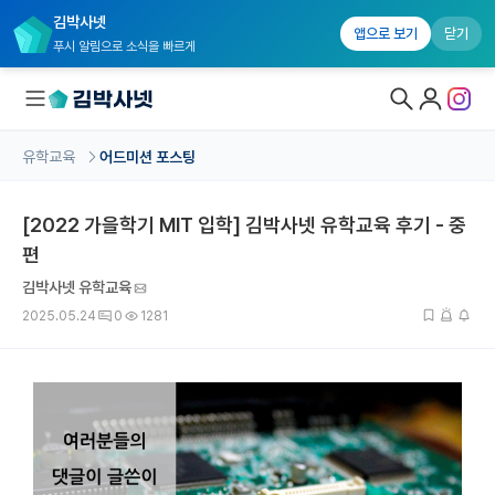
김박사넷
앱으로 보기
닫기
푸시 알림으로 소식을 빠르게
유학교육
어드미션 포스팅
대학원생 모집
[2022 가을학기 MIT 입학] 김박사넷 유학교육 후기 - 중
국내대학원 정보
편
연구실&오픈랩
김박사넷 유학교육
커뮤니티
2025.05.24
0
1281
커리어
유학교육
유학교육 홈
수강 신청