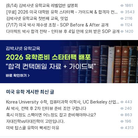
(8/14) 김박사넷 유학교육 레벨업반 설명회
1861
[무료] 2026 미국 대학원 유학 스타터팩 - 가이드북 & 합격자 컨택메일 템플릿
3543
김박사넷 유학교육 첫번째 교육, 밋업
2116
(7/17) 미국 박사 재수생 초청 - SOP Before & After 공개
1124
다이렉트 박사 합격 전략 - 인터뷰 후 4일 만에 오퍼 받은 SOP 공개
1420
미국 유학 게시판 최신 글
Korea University 수학, 컴퓨터과학 이학사, UC Berkeley 산업공학 대학원 공학박사가 되는 것은 쉽지 않겠죠?
443
AI 박사, 컨택 후 2차 인터뷰 준비 조언 구합니다
240
혹시 이정도 스펙이면 어느정도 잡고 준비해야하나요?
863
자대진학vs타대진학이 고민입니다.
196
미박 탑스쿨 유학이 빡세진 이유
4313