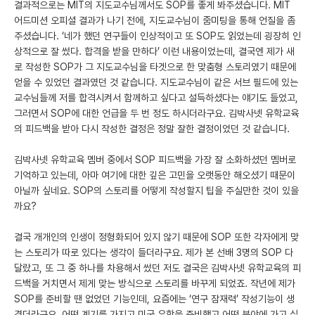
결과적으로는 MIT의 지도교수님께서도 SOP를 좋게 봐주셨습니다. MIT
어드미션 오피셜 결과가 나기 전에, 지도교수님이 줌미팅을 통해 언질을 좀
주셨습니다. ‘네가 했던 연구들이 인상적이고 또 SOP도 읽었는데 굉장히 인
상적으로 잘 썼다. 합격을 받을 만하다’ 이런 내용이었는데, 결국엔 제가 새
로 작성한 SOP가 그 지도교수님을 타겟으로 한 맞춤형 스토리였기 때문에
얻을 수 있었던 결과였던 것 같습니다. 지도교수님이 같은 서브 필드에 있는
교수님들께 저를 합격시켜서 함께하고 싶다고 설득하셨다는 얘기도 들었고,
그러면서 SOP에 대한 언급을 두 번 정도 하시더라구요. 김박사넷 유학교육
의 피드백을 받아 다시 작성한 결정은 정말 잘한 결정이었던 것 같습니다.
김박사넷 유학교육 멤버 중에서 SOP 피드백을 가장 잘 소화하셨던 멤버로
기억하고 있는데, 아마 여기에 대한 깊은 고민을 오랫동안 해오셨기 때문이
아닐까 싶네요. SOP의 스토리를 어떻게 작성할지 팁을 주실만한 것이 있을
까요?
결국 개개인의 인생이 정형화되어 있지 않기 때문에 SOP 또한 각자에게 맞
는 스토리가 따로 있다는 생각이 들더라구요. 제가 본 선배 3명의 SOP 다
달랐고, 또 그 중 하나를 차용해서 썼던 저도 결국은 김박사넷 유학교육의 피
드백을 거치면서 제게 맞는 방식으로 스토리를 바꾸게 되었죠. 작년에 제가
SOP를 준비할 땐 없었던 기능인데, 요즘에는 ‘연구 잠재력’ 작성기능이 생
겼더라구요. 어떤 계기를 가지고 미국 유학을 준비했고 어떤 분야에 가고 싶