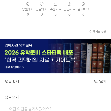
응원해요
공감해요
추천해요
궁금해요
별로에요
0
0
0
0
0
게시글 공유
댓글 0개
댓글쓰기
댓글쓰기