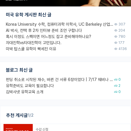
미국 유학 게시판 최신 글
Korea University 수학, 컴퓨터과학 이학사, UC Berkeley 산업공학 대학원 공학박사가 되는 것은 쉽지 않겠죠?
307
AI 박사, 컨택 후 2차 인터뷰 준비 조언 구합니다
204
혹시 이정도 스펙이면 어느정도 잡고 준비해야하나요?
780
자대진학vs타대진학이 고민입니다.
177
미박 탑스쿨 유학이 빡세진 이유
4136
블로그 최신 글
펀딩 취소로 시작된 재수, 바뀐 건 서류 6장이었다 | 7/17 웨비나 회고
0
유학준비도 교육이 필요합니다
2
김박사넷 유학교육 소개
0
추천 게시글
1/2
수강 신청