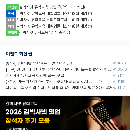
김박사넷 유학교육 밋업 (8/29, 오프라인)
모집중
김박사넷 유학교육 레벨업플러스반 (9월 개강반)
예정
김박사넷 유학교육 스파르타준비반 (9월 개강반)
마감
김박사넷 유학교육 레벨업플러스반 (8월 개강반)
마감
김박사넷 유학교육 1:1 맞춤 상담
모집중
이벤트 최신 글
(8/14) 김박사넷 유학교육 레벨업반 설명회
1690
[무료] 2026 미국 대학원 유학 스타터팩 - 가이드북 & 합격자 컨택메일 템플릿
3540
김박사넷 유학교육 첫번째 교육, 밋업
2114
(7/17) 미국 박사 재수생 초청 - SOP Before & After 공개
1119
다이렉트 박사 합격 전략 - 인터뷰 후 4일 만에 오퍼 받은 SOP 공개
1417