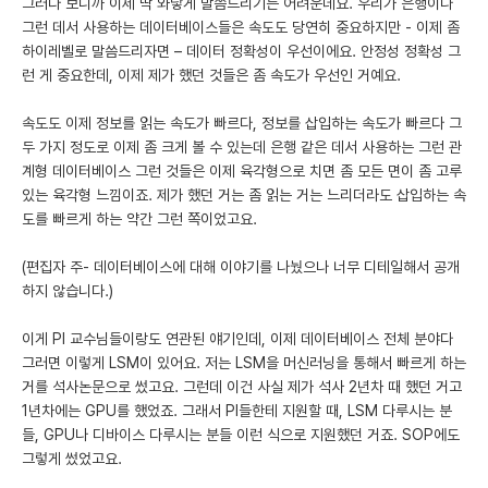
그러다 보니까 이제 딱 와닿게 말씀드리기는 어려운데요. 우리가 은행이나
그런 데서 사용하는 데이터베이스들은 속도도 당연히 중요하지만 - 이제 좀
하이레벨로 말씀드리자면 – 데이터 정확성이 우선이에요. 안정성 정확성 그
런 게 중요한데, 이제 제가 했던 것들은 좀 속도가 우선인 거예요.
속도도 이제 정보를 읽는 속도가 빠르다, 정보를 삽입하는 속도가 빠르다 그
두 가지 정도로 이제 좀 크게 볼 수 있는데 은행 같은 데서 사용하는 그런 관
계형 데이터베이스 그런 것들은 이제 육각형으로 치면 좀 모든 면이 좀 고루
있는 육각형 느낌이죠. 제가 했던 거는 좀 읽는 거는 느리더라도 삽입하는 속
도를 빠르게 하는 약간 그런 쪽이었고요.
(편집자 주- 데이터베이스에 대해 이야기를 나눴으나 너무 디테일해서 공개
하지 않습니다.)
이게 PI 교수님들이랑도 연관된 얘기인데, 이제 데이터베이스 전체 분야다
그러면 이렇게 LSM이 있어요. 저는 LSM을 머신러닝을 통해서 빠르게 하는
거를 석사논문으로 썼고요. 그런데 이건 사실 제가 석사 2년차 때 했던 거고
1년차에는 GPU를 했었죠. 그래서 PI들한테 지원할 때, LSM 다루시는 분
들, GPU나 디바이스 다루시는 분들 이런 식으로 지원했던 거죠. SOP에도
그렇게 썼었고요.