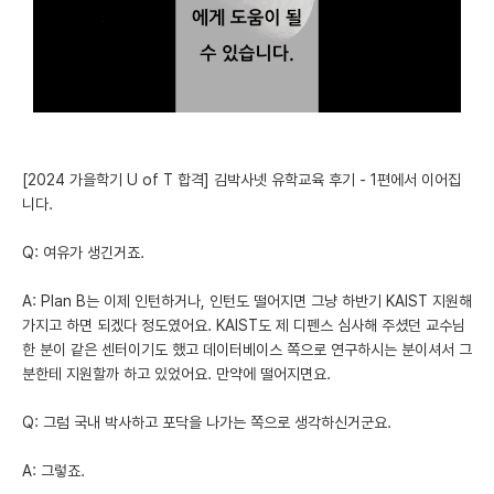
미국 유학 게시판
어드미션 포스팅
블로그
이벤트
[2024 가을학기 U of T 합격] 김박사넷 유학교육 후기 - 1편에서 이어집
니다.
오픈카톡
Q: 여유가 생긴거죠.
이벤트
A: Plan B는 이제 인턴하거나, 인턴도 떨어지면 그냥 하반기 KAIST 지원해
반도체 아카데미
가지고 하면 되겠다 정도였어요. KAIST도 제 디펜스 심사해 주셨던 교수님
한 분이 같은 센터이기도 했고 데이터베이스 쪽으로 연구하시는 분이셔서 그
재팬라운지 🌸
분한테 지원할까 하고 있었어요. 만약에 떨어지면요.
Q: 그럼 국내 박사하고 포닥을 나가는 쪽으로 생각하신거군요.
A: 그렇죠.