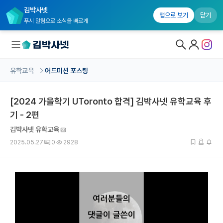
김박사넷
앱으로 보기
닫기
푸시 알림으로 소식을 빠르게
유학교육
어드미션 포스팅
대학원생 모집
[2024 가을학기 UToronto 합격] 김박사넷 유학교육 후
국내대학원 정보
기 - 2편
연구실&오픈랩
김박사넷 유학교육
커뮤니티
2025.05.27
0
2928
커리어
유학교육
유학교육 홈
수강 신청