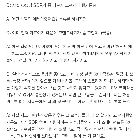
Q: 사실 ○○님 SOP가 좀 다르게 느껴지긴 했거든요.
A: 어떤 느낌의 에세이였어요? 분류를 하시자면.
Q: 이미 합격 자료이기 때문에 코멘트하기가 좀 그런데. (웃음)
A: 하루 걸렸거든요. 이렇게 쓰는 데 진짜 하루 만에 쓰고 리비전 하루 만에
다 하고 그랬어요. 그러니까 이게 시차 있으니까 14시까지 오후 2시까지 제
출인데 전날부터 시작해가지고 막 밤새 써가지고.
Q: 일단 전체적으로 문장은 좋아요. 근데 구성 같은 것이 좀 많이 달랐다. 보
통 (특정 문단) 이게 앞으로 가거나 하죠. 그래야 스토리가 되니까, 하지만 저
는 이렇게 꼭지를 잡아서 쓰신 것도 나쁘지 않다고 느꼈어요. LSM 트리라는
키워드로 엮어서 통일성이 있거든요. 다만 큰 그림을 그린다기보다는 해당
연구를 하는 사람들에게 더 와 닿을만한 글이라고 할까요? 논문 초록 느낌.
A: 사실 시그니피컨스 같은 경우는 그 교수님들이 더 잘 알 거라고 생각했었
거든요. 사실 SOP 쓸 때 지원하려는 교수님들의 리서치 스테이먼트를 많이
봤어요. 교수님들 약간 그런 게 있잖아요, 좀 이렇게 리서치 관련된 걸 때려
박는. 그걸 비슷하게 쓰다보니까 그런 느낌이 든 거 같아요.