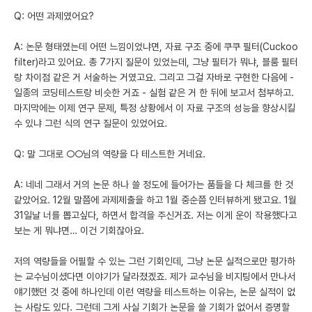
Q: 어떤 과제였어요?
A: 논문 형태였는데 어떤 느낌이었냐면, 자료 구조 중에 쿠쿠 필터(Cuckoo
filter)라고 있어요. 총 7가지 질문이 있었는데, 그냥 필터가 뭐냐, 블룸 필터
랑 차이점 같은 거 서술하는 거였고요. 그리고 그걸 자바로 구현한 다음에 -
일종의 코딩테스트랑 비슷한 거죠 - 실험 같은 거 한 뒤에 보고서 첨부하고.
마지막에는 이제 연구 문제, 특정 상황에서 이 자료 구조의 성능을 향상시킬
수 있냐 그런 식의 연구 질문이 있었어요.
Q: 말 그대로 ○○님의 역량을 다 테스트한 거네요.
A: 네네 그래서 거의 논문 하나 쓸 정도에 들어가는 품들을 다 체크를 한 것
같았어요. 12월 말쯤에 과제제출을 하고 1월 중순쯤 인터뷰하게 됐고요. 1월
31일날 너를 뽑고싶다, 하면서 합격을 주신거죠. 저는 이게 운이 작용했다고
보는 게 뭐냐면… 이건 기회잖아요.
저의 역량들을 어필할 수 있는 그런 기회인데, 그냥 논문 실적으로만 평가하
는 교수님이셨다면 이야기가 달라졌겠죠. 제가 교수님을 비지팅에서 만나서
얘기했던 것 중에 하나인데 이런 역량을 테스트하는 이유는, 논문 실적이 없
는 사람도 있다. 그런데 그게 사실 기회가 논문을 쓸 기회가 없어서 증명할