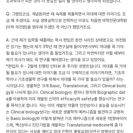
초과학자가 되는 것이 더 뜻깊은 일이 될 것이라고 생각하게 되었습니다.
Q: 그랬었군요. 개념원리반 때 숙제를 제출하면서 의대에 대한 이야기도 조
금 해 주셨어요. 사실 생명공학으로 진학하신 이유도 처음엔 의학전문대학원
(이하 의전원)을 염두에 두셨던 게 아닌가 했었거든요.
A: 근데 제가 입학할 때쯤에는 학사 편입은 완전 사라진 상태였고요. 의전원
은 있기는 했는데 제가 3학년 때 연구실에 들어가면서부터 의대를 꼭 가야
될 필요가 있나라는 생각이 좀 들었거든요. 그리고 막연하지만 어릴 때부터
제가 의사가 돼도 꼭 연구를 해야겠다는 생각을 갖고 있었어요.
*편집자 주 - 2월에 진행된 인터뷰 후 추가된 코멘트입니다. 의대를 꼭 가야
될 필요가 있나에 대한 이야기를 조금 더 구체적으로 이야기하자면, 기초의
학이나 기초생물학 연구를 위해서 의대를 꼭 가야 할 필요가 있을까? 라는
시각입니다. 생물학은 크게 Basic, Translational, 그리고 Clinical biolo
gy로 나뉘게 됩니다. Clinical biology는 환자나 환자의 Biographic dat
a를 이용하여 이미 개발된 신약의 efficacy와 safety를 향상시키는 연구
를 목적으로 합니다. 저는 이미 개발된 약물의 안전성이나 효능을 상승시키
는 Clinical biology보다는 새로운 생물학적 메커니즘을 발견하고 규명하
는 Basic biology와 이렇게 밝혀낸 기초 메커니즘으로 새로운 약(항바이러
스제, 백신)이나 진단기법을 개발하는 Translational medicine에 좀 더
관심이 있다는 사실을 깨닫고 의대 진학이 불필요하다(연구 방향성이 맞지