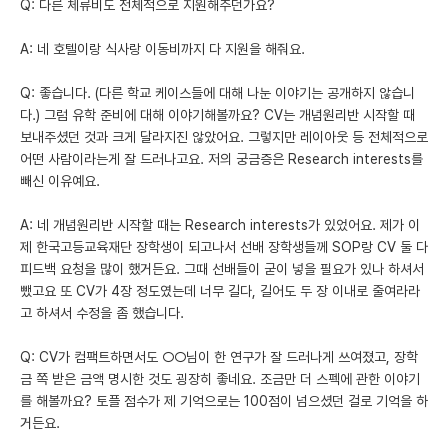
Q: 다른 체류비도 전체적으로 지원해주던가요?
A: 네 호텔이랑 식사랑 이동비까지 다 지원을 해줘요.
Q: 좋습니다. (다른 학교 케이스들에 대해 나눈 이야기는 공개하지 않습니
다.) 그럼 유학 준비에 대해 이야기해볼까요? CV는 개념원리반 시작할 때
보내주셨던 것과 크게 달라지진 않았어요. 그렇지만 레이아웃 등 전체적으로
어떤 사람이라는게 잘 드러나고요. 저의 궁금증은 Research interests를
빼신 이유예요.
A: 네 개념원리반 시작할 때는 Research interests가 있었어요. 제가 이
제 한국고등교육재단 장학생이 되고나서 선배 장학생들께 SOP랑 CV 둘 다
피드백 요청을 많이 했거든요. 그때 선배들이 굳이 넣을 필요가 있나 하셔서
뺐고요 또 CV가 4장 정도였는데 너무 길다, 길어도 두 장 이내로 줄여라라
고 하셔서 수정을 좀 했습니다.
Q: CV가 컴팩트하면서도 ○○님이 한 연구가 잘 드러나게 쓰여졌고, 장학
금 쪽 받은 금액 명시한 것도 굉장히 좋네요. 조금만 더 스펙에 관한 이야기
를 해볼까요? 토플 점수가 제 기억으로는 100점이 넘으셨던 걸로 기억을 하
거든요.