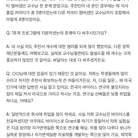
티 멤버셨던 교수님 한 분께 받았고요. 추천인이 네 분인 경우에는 제 석사
졸업 커미티가 총 3명이었는데 다른 커미티 멤버셨던 교수님까지 포함해서
이렇게 4명이었어요.
Q: 18개 프로그램에 지원하셨는데 흔쾌히 다 써주시던가요?
A: 네 사실 저도 추천서 개수에 대한 염려를 되게 많이 했었어요. 다른 장학
재단분들께도 여쭤보고요. 실제로 교수님들한테도 말씀드릴 때 개수는 크게
중요하지 않았던 것 같아요. 써달라는 대로 다 써주셨거든요.
Q: ○○님에 대한 믿음이 있기 때문인 것 같아요. 저희는 학생들에게 많이
쓰라고 하지만 추천서 확보하는게 큰 허들이거든요. 자, 다음 질문… 왜 미국
인가에 대한 답변은 사실 알고 있어요. 한국이 바이러스 연구의 불모지라는
점이 제일 커서 미국으로 가려고 하시는 거죠. 연구실 선배들은 보통 취업을
하나요, 어때요?
A: 일반적으로 회사에 취업을 많이 하세요. 사실 저희 교수님은 바이러스를
전공하셨지만 아무래도 바이러스로 Grant를 따기가 힘들어서 저희 실험실
은 지금 암이랑 자가면역질환 쪽으로 연구를 해요. 쥐를 많이 다루다 보니까
실제로 항암제나 자가면역질환 치료제를 개발하는 쪽으로 많이 가요. 제약회