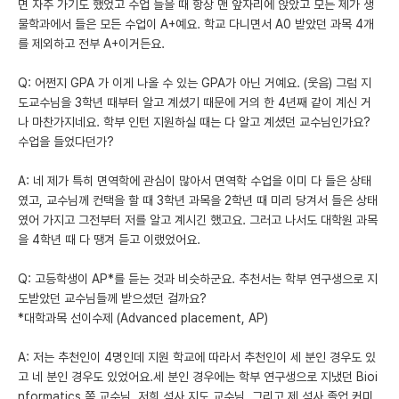
면 자주 가기도 했었고 수업 들을 때 항상 맨 앞자리에 앉았고 모든 제가 생
물학과에서 들은 모든 수업이 A+예요. 학교 다니면서 A0 받았던 과목 4개
를 제외하고 전부 A+이거든요.
Q: 어쩐지 GPA 가 이게 나올 수 있는 GPA가 아닌 거예요. (웃음) 그럼 지
도교수님을 3학년 때부터 알고 계셨기 때문에 거의 한 4년째 같이 계신 거
나 마찬가지네요. 학부 인턴 지원하실 때는 다 알고 계셨던 교수님인가요?
수업을 들었다던가?
A: 네 제가 특히 면역학에 관심이 많아서 면역학 수업을 이미 다 들은 상태
였고, 교수님께 컨택을 할 때 3학년 과목을 2학년 때 미리 당겨서 들은 상태
였어 가지고 그전부터 저를 알고 계시긴 했고요. 그러고 나서도 대학원 과목
을 4학년 때 다 땡겨 듣고 이랬었어요.
Q: 고등학생이 AP*를 듣는 것과 비슷하군요. 추천서는 학부 연구생으로 지
도받았던 교수님들께 받으셨던 걸까요?
*대학과목 선이수제 (Advanced placement, AP)
A: 저는 추천인이 4명인데 지원 학교에 따라서 추천인이 세 분인 경우도 있
고 네 분인 경우도 있었어요.세 분인 경우에는 학부 연구생으로 지냈던 Bioi
nformatics 쪽 교수님, 저희 석사 지도 교수님, 그리고 제 석사 졸업 커미