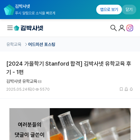
김박사넷
앱으로 보기
닫기
푸시 알림으로 소식을 빠르게
유학교육
어드미션 포스팅
대학원생 모집
[2024 가을학기 Stanford 합격] 김박사넷 유학교육 후
국내대학원 정보
기 - 1편
연구실&오픈랩
김박사넷 유학교육
커뮤니티
2025.05.24
0
5570
커리어
유학교육
유학교육 홈
수강 신청