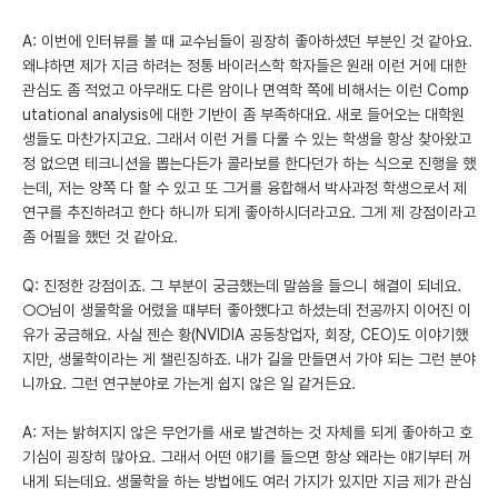
A: 이번에 인터뷰를 볼 때 교수님들이 굉장히 좋아하셨던 부분인 것 같아요.
왜냐하면 제가 지금 하려는 정통 바이러스학 학자들은 원래 이런 거에 대한
관심도 좀 적었고 아무래도 다른 암이나 면역학 쪽에 비해서는 이런 Comp
utational analysis에 대한 기반이 좀 부족하대요. 새로 들어오는 대학원
생들도 마찬가지고요. 그래서 이런 거를 다룰 수 있는 학생을 항상 찾아왔고
정 없으면 테크니션을 뽑는다든가 콜라보를 한다던가 하는 식으로 진행을 했
는데, 저는 양쪽 다 할 수 있고 또 그거를 융합해서 박사과정 학생으로서 제
연구를 추진하려고 한다 하니까 되게 좋아하시더라고요. 그게 제 강점이라고
좀 어필을 했던 것 같아요.
Q: 진정한 강점이죠. 그 부분이 궁금했는데 말씀을 들으니 해결이 되네요.
○○님이 생물학을 어렸을 때부터 좋아했다고 하셨는데 전공까지 이어진 이
유가 궁금해요. 사실 젠슨 황(NVIDIA 공동창업자, 회장, CEO)도 이야기했
지만, 생물학이라는 게 챌린징하죠. 내가 길을 만들면서 가야 되는 그런 분야
니까요. 그런 연구분야로 가는게 쉽지 않은 일 같거든요.
A: 저는 밝혀지지 않은 무언가를 새로 발견하는 것 자체를 되게 좋아하고 호
기심이 굉장히 많아요. 그래서 어떤 얘기를 들으면 항상 왜라는 얘기부터 꺼
내게 되는데요. 생물학을 하는 방법에도 여러 가지가 있지만 지금 제가 관심