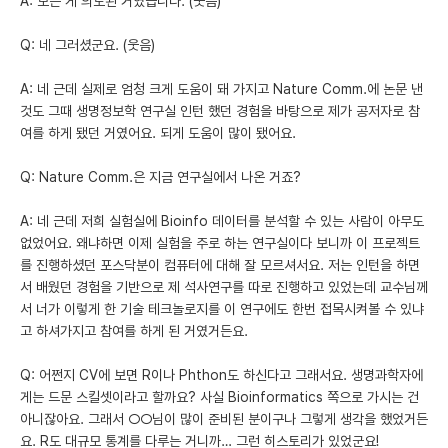
A: 모든 게 의도된 거였습니다. (웃음)
Q: 네 그러셨군요. (웃음)
A: 네 근데 실제로 엄청 크게 도움이 돼 가지고 Nature Comm.에 논문 낸
것도 그때 생명정보학 연구실 인턴 했던 경험을 바탕으로 제가 공저자로 참
여를 하게 됐던 거였어요. 되게 도움이 많이 됐어요.
Q: Nature Comm.은 지금 연구실에서 나온 거죠?
A: 네 근데 저희 실험실에 Bioinfo 데이터를 분석할 수 있는 사람이 아무도
없었어요. 왜냐하면 이제 실험을 주로 하는 연구실이다 보니까 이 프로젝트
를 진행하셨던 포스닥분이 컴퓨터에 대해 잘 모르셔서요. 저는 인턴을 하면
서 배웠던 경험을 기반으로 제 석사연구를 따로 진행하고 있었는데 교수님께
서 너가 이렇게 한 기술 테크놀로지를 이 연구에도 한번 접목시켜볼 수 있냐
고 하셔가지고 참여를 하게 된 거였거든요.
Q: 어쩐지 CV에 보면 R이나 Phthon도 하신다고 그래서요. 생명과학자에
게는 드문 스킬셋이라고 할까요? 사실 Bioinformatics 쪽으로 가시는 건
아니잖아요. 그래서 ○○님이 많이 준비된 분이구나 그렇게 생각을 했었거든
요. R도 대규모 통계를 다루는 거니까… 그런 히스토리가 있었군요!