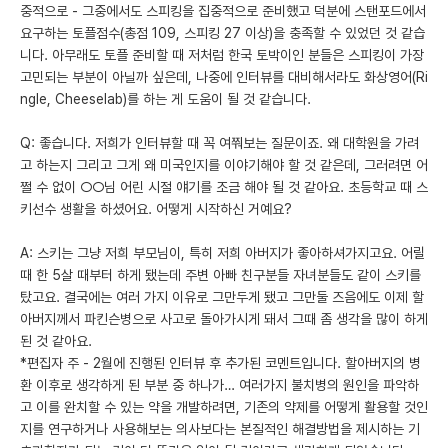
중적으로 - 그중에서도 스피킹을 집중적으로 준비했고 덕분에 스탠포드에서
요구하는 토플점수(총점 109, 스피킹 27 이상)을 충족할 수 있었던 것 같습
니다. 아무래도 토플 준비할 때 저처럼 한국 토박이인 분들은 스피킹이 가장
고민되는 부분이 아닐까 싶은데, 나중에 인터뷰를 대비해서라도 화상영어(Ri
ngle, Cheeselab)를 하는 게 도움이 될 것 같습니다.
Q: 좋습니다. 저희가 인터뷰할 때 꼭 여쭤보는 질문이죠. 왜 대학원을 가려
고 하는지 그리고 그게 왜 미국인지를 이야기해야 할 것 같은데, 그러려면 어
쩔 수 없이 ○○님 어린 시절 얘기를 조금 해야 될 것 같아요. 초등학교 때 스
키선수 생활을 하셨어요. 어떻게 시작하신 거예요?
A: 스키는 그냥 저희 부모님이, 특히 저희 아버지가 좋아하셔가지고요. 어릴
때 한 5살 때부터 하게 됐는데 주변 아빠 친구분들 자녀분들도 같이 스키를
탔고요. 결국에는 여러 가지 이유로 그만두게 됐고 그만둘 즈음에도 이제 할
아버지께서 파킨슨병으로 사고로 돌아가시게 돼서 그때 좀 생각을 많이 하게
된 것 같아요.
*편집자 주 - 2월에 진행된 인터뷰 후 추가된 코멘트입니다. 할아버지의 병
환 이후로 생각하게 된 부분 중 하나가… 여러가지 불치병의 원인을 파악하
고 이를 완치할 수 있는 약을 개발하려면, 기존의 약제를 어떻게 활용할 것인
지를 연구하거나 사용해보는 의사보다는 본질적인 해결방법을 제시하는 기