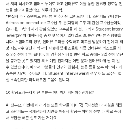
서 저녁 식사하고 캠퍼스 투어도 하고 인터뷰도 이틀 동안 한 6명 정도랑 진
행을 한다고 들었어요. 하루에 3명씩.
*편집자 주 - 스탠퍼드 인터뷰 후 추가된 코멘트입니다. 스탠퍼드 인터뷰는
Admission committee 교수님 두 분(다행히 모두 제 관심 교수님들이었
습니다), 그밖에 제가 관심 있었던 교수님들 세 분, 그리고 Student interv
iewer(3년차 대학원생) 총 여섯 명이서 일대일로 30분간 인터뷰 진행했습
니다. 스탠퍼드의 경우, 인터뷰 오퍼를 수락하고 학교를 방문하기 전에 제 희
망 지도교수 명단과 학교의 사정에 맞게 조율된 최종 인터뷰어 리스트를 최
소 2주 전에 받게 됩니다. 제 경험상 인터뷰 봤던 학교 중에는 3일 전에 명단
을 공개한 곳도 있지만 최소 며칠 전까지는 어떤 분과 인터뷰하게 될 지 알
수 있었습니다. 따라서 그분들의 연구와 관심사, 논문 등을 모두 파악하기에
충분한 시간이 주어집니다. Student interviewer의 경우 어느 교수님 랩
실 소속인지만 파악해두면 도움이 됩니다.
Q: 항공료라든지 이런 부분은 어디까지 지원해주던가요?
A: 전부요. 이번에 제가 가는 모든 학교들이 (미국) 국내선은 다 지원을 해줬
고 스탠퍼드는 국제선까지 지원을 해줘서 항공은 이번에 전부 다 학교 측에
서 부담을 해준 걸로 가는 거예요.