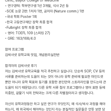
Clinic, Baylor College of Medicine
• 연구경력: 학부연구생 1년 3개월, 석사 2년 등
◦SCIE 논문 2편: 1저자 1편, 공저자 (Nature comm.) 1편
◦국내 학회 Poster 1회
◦한국 고등연구재단 장학 최종 합격
◦Fulbright 장학 최종 합격
• 영어: TOEFL 109 (스피킹 27)
• GRE: 163/168/4.0
참여 프로그램
김박사넷 유학교육 밋업, 개념원리실전반
합격자의 김박사넷 후기
저는 김박사넷 유학교육을 적극 추천하고 싶습니다. 단순히 SOP, CV 등의
서류를 준비하는데 도움이 되는 것이 아니라 유학 준비에 필요한 마인드셋
뿐만 아니라 유학 목표와 동기를 포함한 본인만의 스토리라인을 만드는데 큰
도움이 되기 때문입니다. 다른 유학 서류 첨삭 프로그램이나 영어 표현 등에
치중된, 겉핥기 식의 전략과는 크게 다른 차별점이라고 생각합니다.
자신이 유학과정동안 하고 싶은 연구가 무엇인지, 왜 석사/박사 과정을 해야
하는지, 왜 외국에서 해야하는 것인지 라는 본질적인 질문들은 언뜻 보면 당