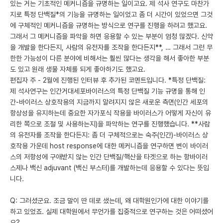
있는 거는 기초적인 메커니즘을 규명하는 일이고요. 제 석사 연구도 마찬가
지로 특정 단백질*의 기능을 규명하는 일이었고 좀 더 시간이 있었으면 그것
에 구체적인 메커니즘을 규명하는 방식으로 연구를 진행을 하려고 했고요.
그래서 그 메커니즘을 파악을 하면 응용할 수 있는 부분이 엄청 많겠다. 신약
을 개발을 한다든지, 사람의 유전자를 조작을 한다든지**, … 그래서 그런 무
한한 가능성이 다른 분야에 비해서는 훨씬 많다는 생각을 해서 좋아한 부분
도 있고 원래 생물 자체를 되게 좋아하기도 했고요.
편집자 주 - 2월에 진행된 인터뷰 후 추가된 코멘트입니다. *특정 단백질:
제 석사연구는 인간거대세포바이러스의 특정 단백질 기능 규명을 통해 인
간-바이러스 상호작용의 지금까지 알려지지 않은 새로운 측면(인간 세포의
항상성을 유지하는데 중요한 자가포식 작용을 바이러스가 어떻게 자신이 유
리한 쪽으로 조절 및 사용하는지)을 파악하는 연구를 진행했습니다. **사람
의 유전자를 조작을 한다든지: 좀 더 구체적으로는 숙주(인간)-바이러스 상
호작용 가운데 host response에 대한 메커니즘을 연구하면 변이 바이러
스의 저항성에 구애받지 않는 인간 단백질/핵산을 타겟으로 하는 항바이러
스제나 백신 adjuvant (백신 부스터)를 개발하는데 응용할 수 있다는 뜻입
니다.
Q: 그러셨군요. 조금 말이 딴 데로 샜는데, 왜 대학원인가에 대한 이야기를
하고 있었죠. 실제 대학원에서 무언가를 집중적으로 연구하는 것은 어떠셨어
요?