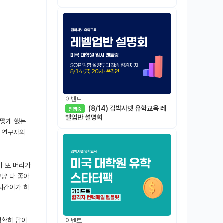
이벤트
(8/14) 김박사넷 유학교육 레
진행중
벨업반 설명회
어떻게 했는
런 연구자의
까 또 머리가
그냥 다 좋아
 시간이가 하
정확히 답이
이벤트