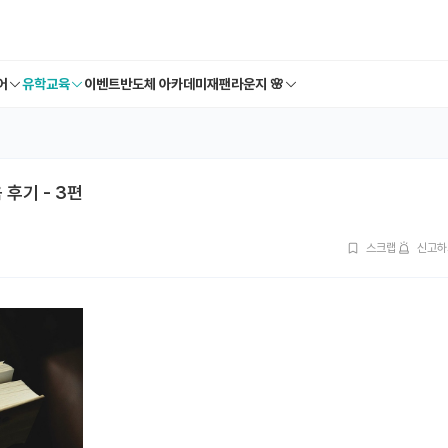
어
유학교육
이벤트
반도체 아카데미
재팬라운지 🌸
 후기 - 3편
스크랩
신고하