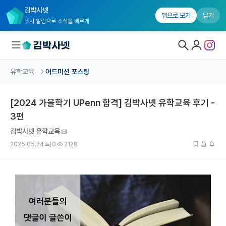
김박사넷
앱으로 보기
닫기
푸시 알림으로 소식을 빠르게
유학교육
어드미션 포스팅
대학원생 모집
[2024 가을학기 UPenn 합격] 김박사넷 유학교육 후기 -
국내대학원 정보
3편
연구실&오픈랩
김박사넷 유학교육
커뮤니티
2025.05.24
0
2128
커리어
유학교육
유학교육 홈
수강 신청