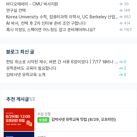
비디오에세이 - CMU 박사지원
30
연구실 컨택
146
Korea University 수학, 컴퓨터과학 이학사, UC Berkeley 산업공학 대학원 공학박사가 되는 것은 쉽지 않겠죠?
962
AI 박사, 컨택 후 2차 인터뷰 준비 조언 구합니다
414
혹시 이정도 스펙이면 어느정도 잡고 준비해야하나요?
1163
블로그 최신 글
펀딩 취소로 시작된 재수, 바뀐 건 서류 6장이었다 | 7/17 웨비나 회고
0
유학준비도 교육이 필요합니다
2
김박사넷 유학교육 소개
0
추천 게시글
1/2
수강 신청
김박사넷 유학교육 밋업 (8/29, 오프라인)
모집중