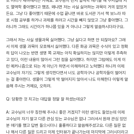
또 머리가 새하얘지는 거예요. 교수님이 먼저 열역학 얘기를 해 주시길래 저
도 열역학 좋아했다고 했죠. 왜냐면 저는 사실 싫어하는 과목이 거의 없었거
든요. 그냥 다 좋아했기 때문에 수업 끝나면 바로 도서관 가서 책 보느라 따
로 시험 공부를 하거나 과제를 하려고 시간을 빼지 않았고 그냥 좋아했다. 그
러니까 그래도 시간이가 하나쯤 있을 거 아니냐 그렇게 말씀하시더라구요.
그래서 저는 사실 생물과목 싫어했다. 그냥 싫다고 하면 안 되잖아요? 그래
서 이제 생물 과목이 모호해서 싫어했다. 다른 화공 과목은 수식이 있고 정확
히 답이 나오는 반면 생명 쪽 교재는 아직 확실하지는 않지만 이렇게 추측하
고 있다, 이런 내용이 많아서 그런 점을 싫어했다. 하지만 그럼에도 이게 이
런 메커니즘으로 되는 게 아닌가 하면서 이해하려고 노력했다 하니까 이제
교수님이 자기도 그렇게 생각한다면서 너도 공학자구나 공학자들이 떨어지
는 걸 좋아한다. 생물이 그렇게 딱 떨어지지 않아서 나도 이해한다 이렇게 말
씀해 주시는 거예요, 오히려.
Q: 당황한 것 치고는 대답을 정말 잘 하셨는데요?
A: 교수님이 너무 칭찬해 주시니 좋은 거겠지? 이런 생각도 들었는데 이제
교수님이 자기 말고 다른 관심 있는 교수님은 없냐 그러셔서 원래 관심 있던
분 얘기를 했고 답변 들으시더니 훌륭하다고 말씀해주셨고요. 다른 질문 없
냐 해서 다른 질문 드리고 이제 인터뷰가 끝나가는데 마지막에 그러시더라고