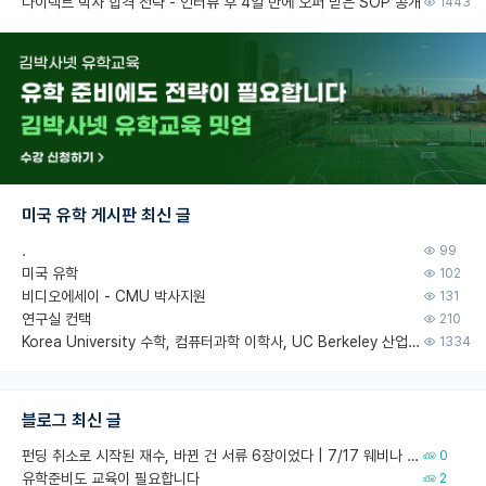
다이렉트 박사 합격 전략 - 인터뷰 후 4일 만에 오퍼 받은 SOP 공개
1443
미국 유학 게시판 최신 글
.
99
미국 유학
102
비디오에세이 - CMU 박사지원
131
연구실 컨택
210
Korea University 수학, 컴퓨터과학 이학사, UC Berkeley 산업공학 대학원 공학박사가 되는 것은 쉽지 않겠죠?
1334
블로그 최신 글
펀딩 취소로 시작된 재수, 바뀐 건 서류 6장이었다 | 7/17 웨비나 회고
0
유학준비도 교육이 필요합니다
2