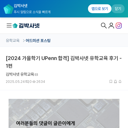
김박사넷
앱으로 보기
닫기
푸시 알림으로 소식을 빠르게
유학교육
어드미션 포스팅
대학원생 모집
[2024 가을학기 UPenn 합격] 김박사넷 유학교육 후기 -
국내대학원 정보
1편
연구실&오픈랩
김박사넷 유학교육
커뮤니티
2025.05.24
0
2634
커리어
유학교육
유학교육 홈
수강 신청