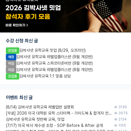
수강 신청 최신 글
김박사넷 유학교육 밋업 (8/29, 오프라인)
모집중
김박사넷 유학교육 레벨업플러스반 (9월 개강반)
예정
김박사넷 유학교육 스파르타준비반 (9월 개강반)
마감
김박사넷 유학교육 레벨업플러스반 (8월 개강반)
마감
김박사넷 유학교육 1:1 맞춤 상담
모집중
이벤트 최신 글
(8/14) 김박사넷 유학교육 레벨업반 설명회
3139
[무료] 2026 미국 대학원 유학 스타터팩 - 가이드북 & 합격자 컨택메일 템플릿
3575
김박사넷 유학교육 첫번째 교육, 밋업
2134
(7/17) 미국 박사 재수생 초청 - SOP Before & After 공개
1155