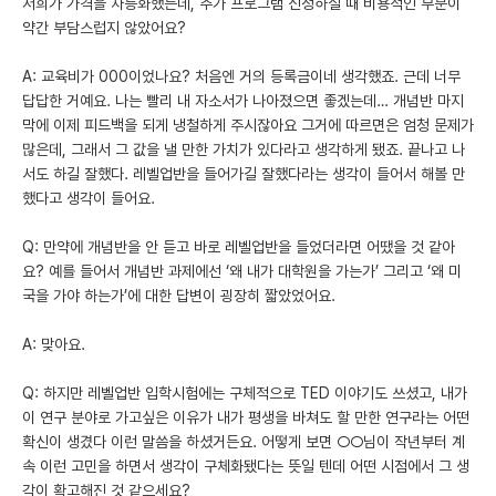
저희가 가격을 차등화했는데, 추가 프로그램 신청하실 때 비용적인 부분이
약간 부담스럽지 않았어요?
A: 교육비가 000이었나요? 처음엔 거의 등록금이네 생각했죠. 근데 너무
답답한 거예요. 나는 빨리 내 자소서가 나아졌으면 좋겠는데… 개념반 마지
막에 이제 피드백을 되게 냉철하게 주시잖아요 그거에 따르면은 엄청 문제가
많은데, 그래서 그 값을 낼 만한 가치가 있다라고 생각하게 됐죠. 끝나고 나
서도 하길 잘했다. 레벨업반을 들어가길 잘했다라는 생각이 들어서 해볼 만
했다고 생각이 들어요.
Q: 만약에 개념반을 안 듣고 바로 레벨업반을 들었더라면 어땠을 것 같아
요? 예를 들어서 개념반 과제에선 ‘왜 내가 대학원을 가는가’ 그리고 ‘왜 미
국을 가야 하는가’에 대한 답변이 굉장히 짧았었어요.
A: 맞아요.
Q: 하지만 레벨업반 입학시험에는 구체적으로 TED 이야기도 쓰셨고, 내가
이 연구 분야로 가고싶은 이유가 내가 평생을 바쳐도 할 만한 연구라는 어떤
확신이 생겼다 이런 말씀을 하셨거든요. 어떻게 보면 ○○님이 작년부터 계
속 이런 고민을 하면서 생각이 구체화됐다는 뜻일 텐데 어떤 시점에서 그 생
각이 확고해진 것 같으세요?