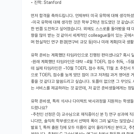
• 진학: Stanford
먼저 합격을 축하드립니다. 언제부터 미국 유학에 대해 생각하
-미국 유학에 대해 생각한 것은 학부 2학년 정도였던 것 같습니
한 번쯤 도전하고 싶어졌습니다. 외에도 스스로를 돌아봤을 때 
향을 많이 받는 것 같아서 세계적인 colleague들이 있는 
며 현실적인 연구 환경(연구비 규모 등)이나 미래 계획(미국 생활
유학 준비는 계획했던 타임라인으로 진행된 편이셨나요? 혹시 
-원래 계획했던 타임라인은 대략 ~4월 TOEFL 점수 취득, ~5월
데 실제 타임라인은 ~10월 TOEFL 점수 취득, 11월 초 추천서
으로 TOEFL 점수를 늦게 땄던 점이 크고 저처럼 과거 영어권
좋을 것 같다고 말씀드리고 싶습니다. 토플이 없으면 그 무엇도 
는 서비스를 제공하려는 것 같은데, 저 같은 준비생들에게는 정
유학 준비생, 특히 석사나 다이렉트 박사과정을 지원하는 학생들
드렸나요?
-추천인 선정은 0) 교수님으로 재직중이신 분 1) 연구 성과에 직
니다만, 솔직히 학부생으로서 선택의 폭이 그리 넓지는 않았습니다
발표 1, 특허 출원 1)에 모두 이름이 같이 올라가계신 분이고,
분입니다. 추천인 C 교수님께서는 연구실 A에서 활동할 때 함께