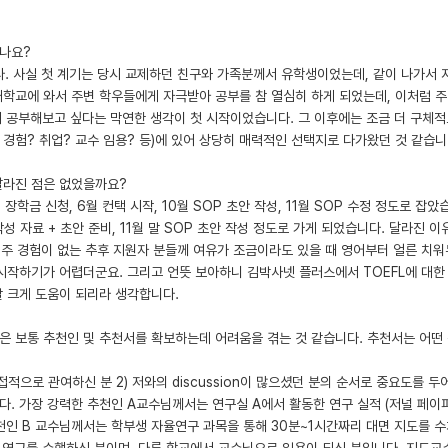
셨나요?
다. 사실 첫 계기는 당시 교제하던 친구와 가족분께서 유학생이었는데, 같이 나가서 
대학교에 와서 주변 학우들에게 자극받아 공부를 참 열심히 하게 되었는데, 이처럼 
곳에서 공부해보고 싶다는 막연한 생각이 첫 시작이었습니다. 그 이후에는 조금 더 구체
 경험? 취업? 교수 임용? 등)에 있어 상당히 매력적인 선택지로 다가왔던 것 같습니
달라진 점은 없었을까요?
 장학금 신청, 6월 컨택 시작, 10월 SOP 초안 작성, 11월 SOP 수정 정도로 잡았
 작성 자료 + 초안 준비, 11월 말 SOP 초안 작성 정도로 가게 되었습니다. 달라진 
 거주 경험이 없는 추후 지원자 분들께 여유가 조금이라도 있을 때 영어부터 얼른 치
시작하기가 어렵더군요. 그리고 언뜻 보아하니 김박사넷 플러스에서 TOEFL에 대한
말 크게 도움이 되리라 생각합니다.
은 보통 추천인 및 추천서를 확보하는데 어려움을 겪는 것 같습니다. 추천서는 어떤
접적으로 관여하신 분 2) 저와의 discussion이 많으셨던 분의 순서로 중요도를 
. 가장 강력한 추천인 A교수님께서는 연구실 A에서 활동한 연구 실적 (저널 페이퍼
 추천인 B 교수님께서는 학부생 자율연구 과목을 통해 30분~1시간짜리 대면 지도를 
 연구를 수행하신 분이며, 다른 학교에서 교수님으로 임용이 되신 분입니다. 지도교