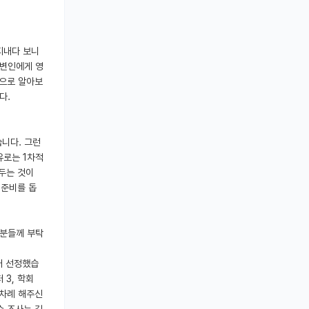
지내다 보니
주변인에게 영
적으로 알아보
다.
습니다. 그런
이유로는 1차적
워두는 것이
 준비를 돕
 분들께 부탁
두어 선정했습
 3, 학회
수차례 해주신
수 조사는 김