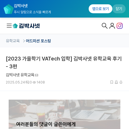
김박사넷
앱으로 보기
닫기
푸시 알림으로 소식을 빠르게
유학교육
어드미션 포스팅
대학원생 모집
[2023 가을학기 VATech 입학] 김박사넷 유학교육 후기
국내대학원 정보
- 3편
연구실&오픈랩
김박사넷 유학교육
커뮤니티
2025.05.24
0
1408
커리어
유학교육
유학교육 홈
수강 신청