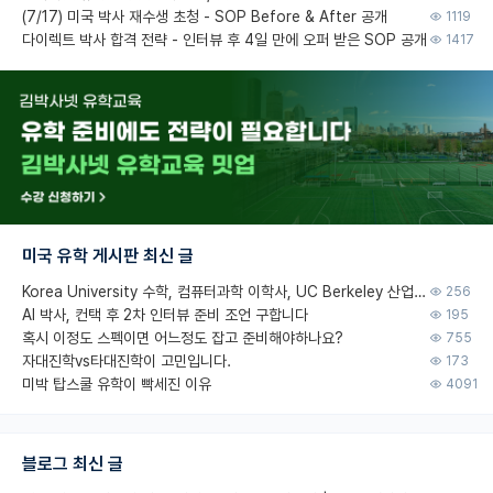
(7/17) 미국 박사 재수생 초청 - SOP Before & After 공개
1119
다이렉트 박사 합격 전략 - 인터뷰 후 4일 만에 오퍼 받은 SOP 공개
1417
미국 유학 게시판 최신 글
Korea University 수학, 컴퓨터과학 이학사, UC Berkeley 산업공학 대학원 공학박사가 되는 것은 쉽지 않겠죠?
256
AI 박사, 컨택 후 2차 인터뷰 준비 조언 구합니다
195
혹시 이정도 스펙이면 어느정도 잡고 준비해야하나요?
755
자대진학vs타대진학이 고민입니다.
173
미박 탑스쿨 유학이 빡세진 이유
4091
블로그 최신 글