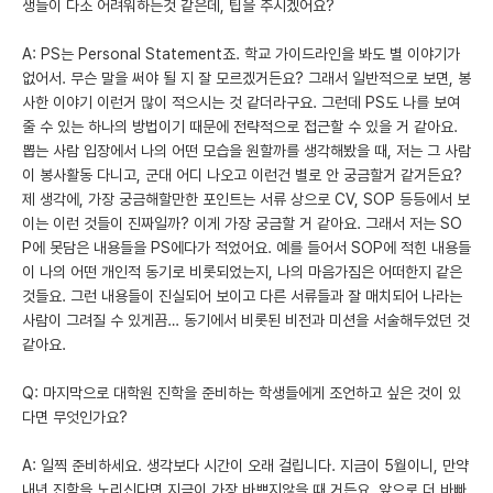
생들이 다소 어려워하는것 같은데, 팁을 주시겠어요?
A: PS는 Personal Statement죠. 학교 가이드라인을 봐도 별 이야기가
없어서. 무슨 말을 써야 될 지 잘 모르겠거든요? 그래서 일반적으로 보면, 봉
사한 이야기 이런거 많이 적으시는 것 같더라구요. 그런데 PS도 나를 보여
줄 수 있는 하나의 방법이기 때문에 전략적으로 접근할 수 있을 거 같아요.
뽑는 사람 입장에서 나의 어떤 모습을 원할까를 생각해봤을 때, 저는 그 사람
이 봉사활동 다니고, 군대 어디 나오고 이런건 별로 안 궁금할거 같거든요?
제 생각에, 가장 궁금해할만한 포인트는 서류 상으로 CV, SOP 등등에서 보
이는 이런 것들이 진짜일까? 이게 가장 궁금할 거 같아요. 그래서 저는 SO
P에 못담은 내용들을 PS에다가 적었어요. 예를 들어서 SOP에 적힌 내용들
이 나의 어떤 개인적 동기로 비롯되었는지, 나의 마음가짐은 어떠한지 같은
것들요. 그런 내용들이 진실되어 보이고 다른 서류들과 잘 매치되어 나라는
사람이 그려질 수 있게끔… 동기에서 비롯된 비전과 미션을 서술해두었던 것
같아요.
Q: 마지막으로 대학원 진학을 준비하는 학생들에게 조언하고 싶은 것이 있
다면 무엇인가요?
A: 일찍 준비하세요. 생각보다 시간이 오래 걸립니다. 지금이 5월이니, 만약
내년 진학을 노리신다면 지금이 가장 바쁘지않을 때 거든요. 앞으로 더 바빠