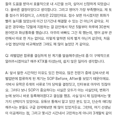
들의 도움을 받아서 효율적으로 내 시간을 쓰자, 싶어서 신청하게 되었습니
다. 올바른 결정이었다고 생각합니다. 그리고 영어가 가장 부족했어요. 제 토
플 점수가 95점이고, 스피킹은 22점인데요. 점수 보면 아시겠지만 회화가
빨리 늘지를 않았는데 이건 단기간내 해결할 수 있는 건 아닌거 같아요. 저
같은 경우에는 12월에 지원하는 걸 감안해서 작년 5월부터 하루에 30분씩
원어민과 화상통화를 했습니다. 아무리 바빠도 그건 꼭 했는데, 영어 공부 관
련해서 따로 한 거는 없어요. 이렇게 말하면 되게 별거 아닌거 같은데, 처음
수업 영상이랑 비교해보면 그래도 꽤 많이 늘었던 거 같아요.
Q: 레벨업반 합류를 결심하게 된 계기를 말씀해주셨는데 좀 더 구체적으로
알려주시겠어요? 매주 KTX를 타셨는데, 쉽지 않은 일이라 생각합니다.
A: 앞서 말한 시간적인 이유도 있긴 한데요. 많은 전문가 중에 김박사넷 레
벨업반에 합류하게 된 계기는 SOP Before, After를 보았기 때문이에요.
석박사 유학은 6개의 서류로 1차 당락을 결정짓고, 인터뷰로 마무리 짓잖아
요. 그러다 보니 SOP가 중요하다는 사실은 모두가 아는 사실인데, 변화가
눈에 보이니 바로 등록해야겠다고 결심을 했죠. 사실 당시 제 입장에서는 몇
가지 선택지가 있었어요. 유튜브 통해서 알고 있던 분도 있고, 단순히 에디팅
해주시는 분들도 구글 검색해보면 꽤 많이 있었거든요. 그런데, 여기 선생님
이 이공계라는 점, 그리고 몇시간 시간내서 고민하는게 아니라 3개월씩 같이