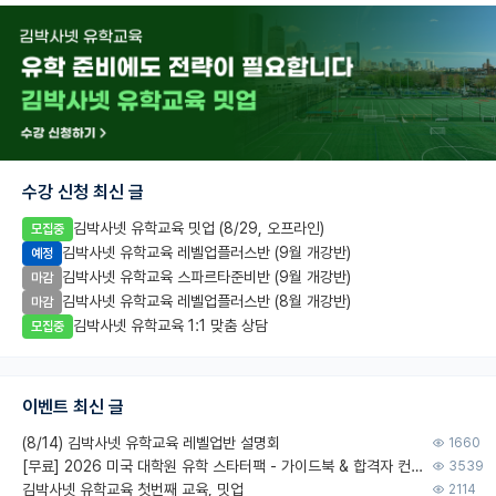
수강 신청 최신 글
김박사넷 유학교육 밋업 (8/29, 오프라인)
모집중
김박사넷 유학교육 레벨업플러스반 (9월 개강반)
예정
김박사넷 유학교육 스파르타준비반 (9월 개강반)
마감
김박사넷 유학교육 레벨업플러스반 (8월 개강반)
마감
김박사넷 유학교육 1:1 맞춤 상담
모집중
이벤트 최신 글
(8/14) 김박사넷 유학교육 레벨업반 설명회
1660
[무료] 2026 미국 대학원 유학 스타터팩 - 가이드북 & 합격자 컨택메일 템플릿
3539
김박사넷 유학교육 첫번째 교육, 밋업
2114