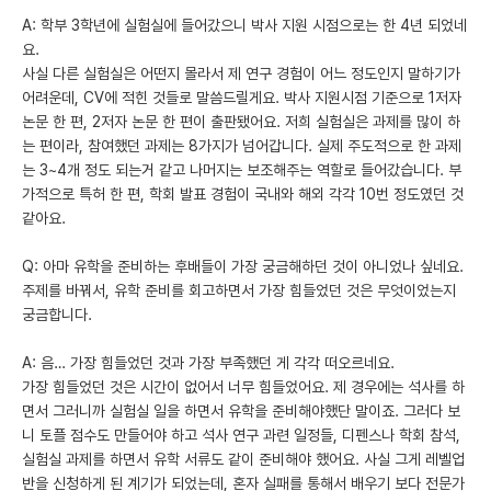
A: 학부 3학년에 실험실에 들어갔으니 박사 지원 시점으로는 한 4년 되었네
요.
사실 다른 실험실은 어떤지 몰라서 제 연구 경험이 어느 정도인지 말하기가
어려운데, CV에 적힌 것들로 말씀드릴게요. 박사 지원시점 기준으로 1저자
논문 한 편, 2저자 논문 한 편이 출판됐어요. 저희 실험실은 과제를 많이 하
는 편이라, 참여했던 과제는 8가지가 넘어갑니다. 실제 주도적으로 한 과제
는 3~4개 정도 되는거 같고 나머지는 보조해주는 역할로 들어갔습니다. 부
가적으로 특허 한 편, 학회 발표 경험이 국내와 해외 각각 10번 정도였던 것
같아요.
Q: 아마 유학을 준비하는 후배들이 가장 궁금해하던 것이 아니었나 싶네요.
주제를 바꿔서, 유학 준비를 회고하면서 가장 힘들었던 것은 무엇이었는지
궁금합니다.
A: 음… 가장 힘들었던 것과 가장 부족했던 게 각각 떠오르네요.
가장 힘들었던 것은 시간이 없어서 너무 힘들었어요. 제 경우에는 석사를 하
면서 그러니까 실험실 일을 하면서 유학을 준비해야했단 말이죠. 그러다 보
니 토플 점수도 만들어야 하고 석사 연구 과련 일정들, 디펜스나 학회 참석,
실험실 과제를 하면서 유학 서류도 같이 준비해야 했어요. 사실 그게 레벨업
반을 신청하게 된 계기가 되었는데, 혼자 실패를 통해서 배우기 보다 전문가