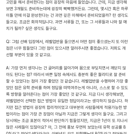
고민을 해서 준비한다는 점이 굉장히 마음에 들었습니다. 근데, 지금 생각해
보면 3개월도 준비하는데에 굉장히 빡빡했거든요. 그런데, 몇시간 혹은 하루
이틀 만에 이걸 완성한다는 건 과연 깊은 이해에서 준비되었을까? 란 생각도
들고요. 조금은 회의적입니다. 과연 서류들 간, 또는 그 서류들과 나와 잘 매
치가 될까? 싶은 생각도 들구요.
Q: 그럼 선배 입장에서, 레벨업반을 들으면서 어떤 점이 좋으셨는지 또 이런
점은 너무 힘들었다 그런 점이 있으시면 알려주시면 좋겠습니다. 저희도 개
선할 부분이 있을 것 같고요.
A: 가장 먼저 생각나는 건 골머리를 앓아가며 몸으로 부딪치면서 깨닫지 않
아도 된다는 점? 따라서 바쁜 일정 속에서도 충분히 좋은 퀄리티로 잘 준비
할 수 있었다는 점이 가장 좋았던 것 같습니다. 레벨업반을 수행하며 가장 좋
았던 점은 유학 준비를 하며 정답을 떠먹여주는게 아니라, 스스로 할 수 있도
록 방향을 알려준다는 점이 가장 좋았던 것 같구요. 지금 다시 생각해보면,
레벨업반이 선택한 접근 방법이 유일한 정답이라고는 생각하지 않습니다. 하
지만 접근 방법이 굉장히 합리적이었고 대부분의 사람들에게 적용가능한 방
법이라는 점이 가장 큰 장점이 아닐까 지금은 그렇게 생각이 들구요. 그리고
당시에는 조금 표본이 적어서 판단하기 힘들었지만, 지금은 1년이 또 지나서
많은 사례들이 있잖아요? 아, 그 전에 홍보 우연히 보았는데 유학 성공률 8
0%라고 적어두셨더라구요. 이번년도 모두 진학했는데 80%라고 적어둔건